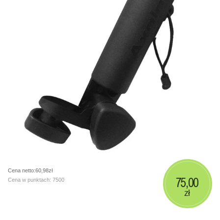
Cena netto:60,98zł
75,00
Cena w punktach: 7500
zł