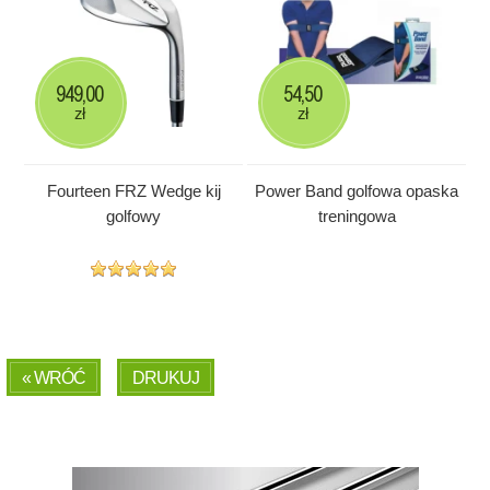
949,00
54,50
zł
zł
Fourteen FRZ Wedge kij
Power Band golfowa opaska
golfowy
treningowa
« WRÓĆ
DRUKUJ