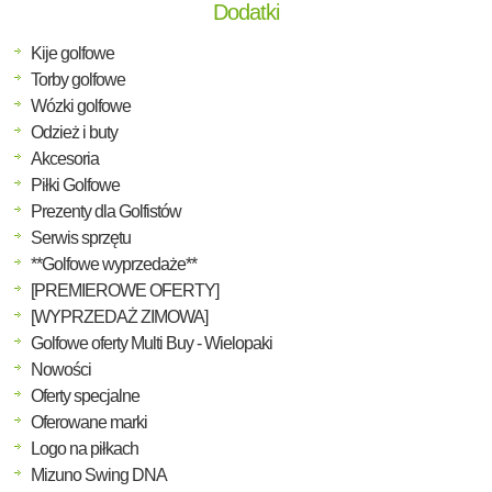
Dodatki
Kije golfowe
Torby golfowe
Wózki golfowe
Odzież i buty
Akcesoria
Piłki Golfowe
Prezenty dla Golfistów
Serwis sprzętu
**Golfowe wyprzedaże**
[PREMIEROWE OFERTY]
[WYPRZEDAŻ ZIMOWA]
Golfowe oferty Multi Buy - Wielopaki
Nowości
Oferty specjalne
Oferowane marki
Logo na piłkach
Mizuno Swing DNA