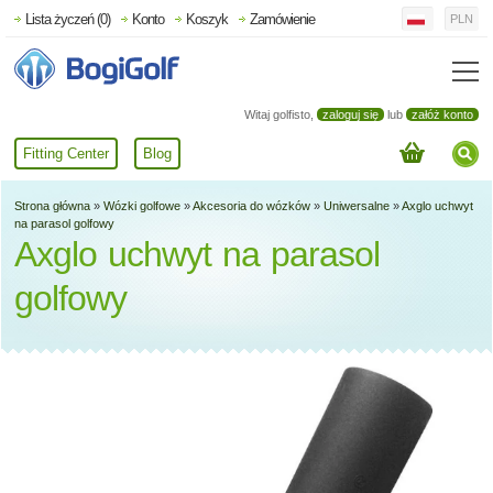
Lista życzeń (0)
Konto
Koszyk
Zamówienie
PLN
Witaj golfisto,
zaloguj się
lub
załóż konto
Fitting Center
Blog
Strona główna
»
Wózki golfowe
»
Akcesoria do wózków
»
Uniwersalne
»
Axglo uchwyt
na parasol golfowy
Axglo uchwyt na parasol
golfowy