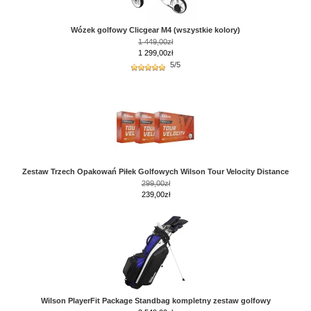
Wózek golfowy Clicgear M4 (wszystkie kolory)
1 449,00zł
1 299,00zł
5/5
Zestaw Trzech Opakowań Piłek Golfowych Wilson Tour Velocity Distance
299,00zł
239,00zł
Wilson PlayerFit Package Standbag kompletny zestaw golfowy