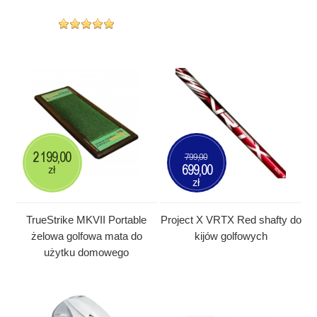
2 199,00
799,00
699,00
zł
zł
TrueStrike MKVII Portable
Project X VRTX Red shafty do
żelowa golfowa mata do
kijów golfowych
użytku domowego