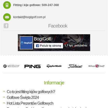
Fitting i kije golfowe: 509-247-368
kontakt@bogigolf.com.pl
Facebook
Informacje
Co to jest fitting kijów golfowych?
Golfowe Święta 2024
Hot Lista Prezentów Golfowych