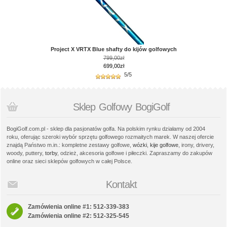
Project X VRTX Blue shafty do kijów golfowych
799,00zł
699,00zł
5/5
Sklep Golfowy BogiGolf
BogiGolf.com.pl - sklep dla pasjonatów golfa. Na polskim rynku działamy od 2004
roku, oferując szeroki wybór sprzętu golfowego rozmaitych marek. W naszej ofercie
znajdą Państwo m.in.: kompletne zestawy golfowe,
wózki
,
kije golfowe
, irony, drivery,
woody, puttery,
torby
, odzież, akcesoria golfowe i piłeczki. Zapraszamy do zakupów
online oraz sieci sklepów golfowych w całej Polsce.
Kontakt
Zamówienia online #1: 512-339-383
Zamówienia online #2: 512-325-545