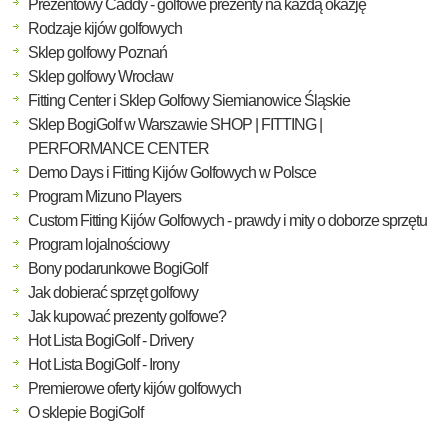
Prezentowy Caddy - golfowe prezenty na każdą okazję
Rodzaje kijów golfowych
Sklep golfowy Poznań
Sklep golfowy Wrocław
Fitting Center i Sklep Golfowy Siemianowice Śląskie
Sklep BogiGolf w Warszawie SHOP | FITTING |
PERFORMANCE CENTER
Demo Days i Fitting Kijów Golfowych w Polsce
Program Mizuno Players
Custom Fitting Kijów Golfowych - prawdy i mity o doborze sprzętu
Program lojalnościowy
Bony podarunkowe BogiGolf
Jak dobierać sprzęt golfowy
Jak kupować prezenty golfowe?
Hot Lista BogiGolf - Drivery
Hot Lista BogiGolf - Irony
Premierowe oferty kijów golfowych
O sklepie BogiGolf