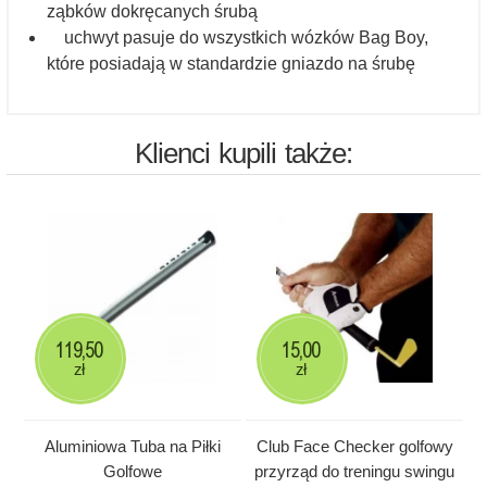
ząbków dokręcanych śrubą
uchwyt pasuje do wszystkich wózków Bag Boy,
które posiadają w standardzie gniazdo na śrubę
Klienci kupili także:
119,50
15,00
zł
zł
Aluminiowa Tuba na Piłki
Club Face Checker golfowy
Golfowe
przyrząd do treningu swingu