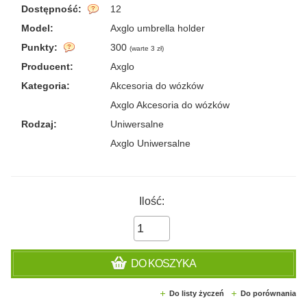
Dostępność:
12
Model:
Axglo umbrella holder
Punkty:
300
(
warte 3 zł
)
Producent:
Axglo
Kategoria:
Akcesoria do wózków
Axglo Akcesoria do wózków
Rodzaj:
Uniwersalne
Axglo Uniwersalne
Ilość:
DO KOSZYKA
Do listy życzeń
Do porównania