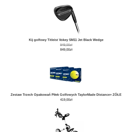
Kij golfowy Titleist Vokey SM11 Jet Black Wedge
949,00zł
849,00zł
Zestaw Trzech Opakowań Piłek Golfowych TaylorMade Distance+ ZÓŁE
419,00
zł