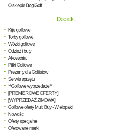
O sklepie BogiGolf
Dodatki
Kije golfowe
Torby golfowe
Wózki golfowe
Odzież i buty
Akcesoria
Piłki Golfowe
Prezenty dla Golfistów
Serwis sprzętu
**Golfowe wyprzedaże**
[PREMIEROWE OFERTY]
[WYPRZEDAŻ ZIMOWA]
Golfowe oferty Multi Buy - Wielopaki
Nowości
Oferty specjalne
Oferowane marki