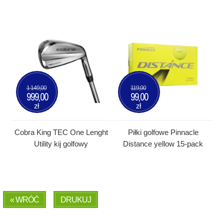
1 149,00
119,00
999,00
99,00
zł
zł
Cobra King TEC One Lenght
Piłki golfowe Pinnacle
Utility kij golfowy
Distance yellow 15-pack
« WRÓĆ
DRUKUJ