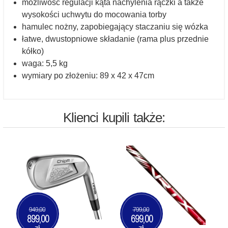
możliwość regulacji kąta nachylenia rączki a także
wysokości uchwytu do mocowania torby
hamulec nożny, zapobiegający staczaniu się wózka
łatwe, dwustopniowe składanie (rama plus przednie
kółko)
waga: 5,5 kg
wymiary po złożeniu: 89 x 42 x 47cm
Klienci kupili także:
949,00
799,00
899,00
699,00
zł
zł