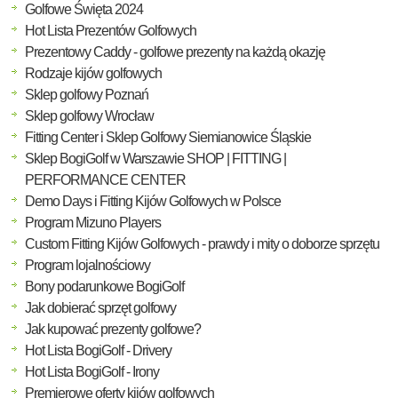
Golfowe Święta 2024
Hot Lista Prezentów Golfowych
Prezentowy Caddy - golfowe prezenty na każdą okazję
Rodzaje kijów golfowych
Sklep golfowy Poznań
Sklep golfowy Wrocław
Fitting Center i Sklep Golfowy Siemianowice Śląskie
Sklep BogiGolf w Warszawie SHOP | FITTING |
PERFORMANCE CENTER
Demo Days i Fitting Kijów Golfowych w Polsce
Program Mizuno Players
Custom Fitting Kijów Golfowych - prawdy i mity o doborze sprzętu
Program lojalnościowy
Bony podarunkowe BogiGolf
Jak dobierać sprzęt golfowy
Jak kupować prezenty golfowe?
Hot Lista BogiGolf - Drivery
Hot Lista BogiGolf - Irony
Premierowe oferty kijów golfowych