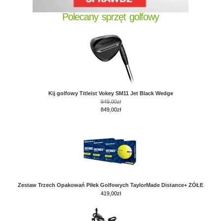
Polecany sprzęt golfowy
Kij golfowy Titleist Vokey SM11 Jet Black Wedge
949,00zł
849,00zł
Zestaw Trzech Opakowań Piłek Golfowych TaylorMade Distance+ ZÓŁE
419,00
zł