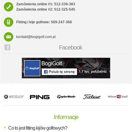
Zamówienia online #1: 512-339-383
Zamówienia online #2: 512-325-545
Fitting i kije golfowe: 509-247-368
kontakt@bogigolf.com.pl
Facebook
Informacje
Co to jest fitting kijów golfowych?