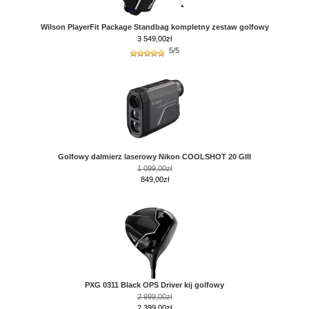
Wilson PlayerFit Package Standbag kompletny zestaw golfowy
3 549,00
zł
5/5
Golfowy dalmierz laserowy Nikon COOLSHOT 20 GIII
1 099,00zł
849,00zł
PXG 0311 Black OPS Driver kij golfowy
2 999,00zł
2 399,00zł