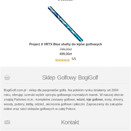
Project X VRTX Blue shafty do kijów golfowych
799,00zł
699,00zł
5/5
Sklep Golfowy BogiGolf
BogiGolf.com.pl - sklep dla pasjonatów golfa. Na polskim rynku działamy od 2004
roku, oferując szeroki wybór sprzętu golfowego rozmaitych marek. W naszej ofercie
znajdą Państwo m.in.: kompletne zestawy golfowe,
wózki
,
kije golfowe
, irony, drivery,
woody, puttery,
torby
, odzież, akcesoria golfowe i piłeczki. Zapraszamy do zakupów
online oraz sieci sklepów golfowych w całej Polsce.
Kontakt