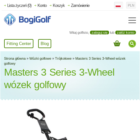
Lista życzeń (0)
Konto
Koszyk
Zamówienie
PLN
Witaj golfisto,
zaloguj się
lub
załóż konto
Fitting Center
Blog
Strona główna
»
Wózki golfowe
»
Trójkołowe
»
Masters 3 Series 3-Wheel wózek
golfowy
Masters 3 Series 3-Wheel
wózek golfowy