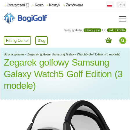
Lista życzeń (0)
Konto
Koszyk
Zamówienie
PLN
Witaj golfisto,
zaloguj się
lub
załóż konto
Fitting Center
Blog
Strona główna
»
Zegarek golfowy Samsung Galaxy Watch5 Golf Edition (3 modele)
Zegarek golfowy Samsung
Galaxy Watch5 Golf Edition (3
modele)