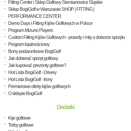
Fitting Center i Sklep Golfowy Siemianowice Śląskie
Sklep BogiGolf w Warszawie SHOP | FITTING |
PERFORMANCE CENTER
Demo Days i Fitting Kijów Golfowych w Polsce
Program Mizuno Players
Custom Fitting Kijów Golfowych - prawdy i mity o doborze sprzętu
Program lojalnościowy
Bony podarunkowe BogiGolf
Jak dobierać sprzęt golfowy
Jak kupować prezenty golfowe?
Hot Lista BogiGolf - Drivery
Hot Lista BogiGolf - Irony
Premierowe oferty kijów golfowych
O sklepie BogiGolf
Dodatki
Kije golfowe
Torby golfowe