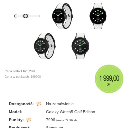
Cena netto:1 625,20zł
1 999,00
Cena w punktach: 199900
zł
Dostępność:
Na zamówienie
Model:
Galaxy Watch5 Golf Edition
Punkty:
7996
(
warte 79.96 zł
)
Producent:
Samsung