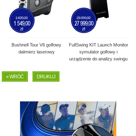
1 699,00
28 999,00
1 549,00
27 999,00
zł
zł
Bushnell Tour V6 golfowy
FullSwing KIT Launch Monitor
dalmierz laserowy
symulator golfowy i
urządzenie do analizy swingu
« WRÓĆ
DRUKUJ