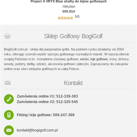
Project X VRTX Blue shafty do kijów golfowych
799,00zł
699,00zł
5/5
Sklep Golfowy BogiGolf
BogiGolf.com.pl - sklep dla pasjonatów golfa. Na polskim rynku działamy od 2004
roku, oferując szeroki wybór sprzętu golfowego rozmaitych marek. W naszej ofercie
znajdą Państwo m.in.: kompletne zestawy golfowe,
wózki
,
kije golfowe
, irony, drivery,
woody, puttery,
torby
, odzież, akcesoria golfowe i piłeczki. Zapraszamy do zakupów
online oraz sieci sklepów golfowych w całej Polsce.
Kontakt
Zamówienia online #1: 512-339-383
Zamówienia online #2: 512-325-545
Fitting i kije golfowe: 509-247-368
kontakt@bogigolf.com.pl