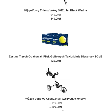
Kij golfowy Titleist Vokey SM11 Jet Black Wedge
949,00zł
849,00zł
Zestaw Trzech Opakowań Piłek Golfowych TaylorMade Distance+ ZÓŁE
419,00
zł
Wózek golfowy Clicgear M4 (wszystkie kolory)
1 449,00zł
1 299,00zł