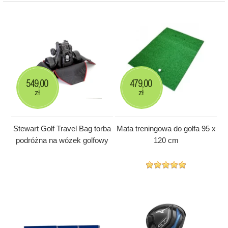
549,00
479,00
zł
zł
Stewart Golf Travel Bag torba
Mata treningowa do golfa 95 x
podróżna na wózek golfowy
120 cm