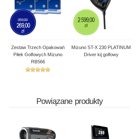
2 599,00
359,00
269,00
zł
zł
Zestaw Trzech Opakowań
Mizuno ST-X 230 PLATINUM
Piłek Golfowych Mizuno
Driver kij golfowy
RB566
Powiązane produkty