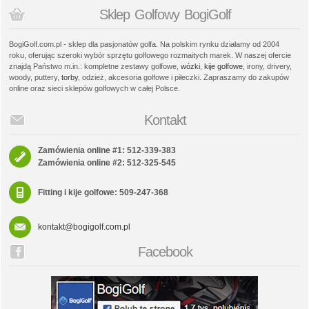
Sklep Golfowy BogiGolf
BogiGolf.com.pl - sklep dla pasjonatów golfa. Na polskim rynku działamy od 2004
roku, oferując szeroki wybór sprzętu golfowego rozmaitych marek. W naszej ofercie
znajdą Państwo m.in.: kompletne zestawy golfowe,
wózki
,
kije golfowe
, irony, drivery,
woody, puttery,
torby
, odzież, akcesoria golfowe i piłeczki. Zapraszamy do zakupów
online oraz sieci sklepów golfowych w całej Polsce.
Kontakt
Zamówienia online #1: 512-339-383
Zamówienia online #2: 512-325-545
Fitting i kije golfowe: 509-247-368
kontakt@bogigolf.com.pl
Facebook