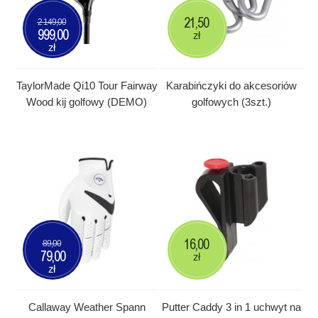
21,50
2 149,00
999,00
zł
zł
TaylorMade Qi10 Tour Fairway
Karabińczyki do akcesoriów
Wood kij golfowy (DEMO)
golfowych (3szt.)
16,00
89,00
79,00
zł
zł
Callaway Weather Spann
Putter Caddy 3 in 1 uchwyt na