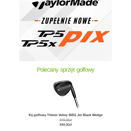
Polecany sprzęt golfowy
Kij golfowy Titleist Vokey SM11 Jet Black Wedge
949,00zł
849,00zł