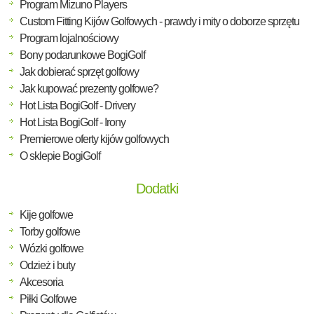
Program Mizuno Players
Custom Fitting Kijów Golfowych - prawdy i mity o doborze sprzętu
Program lojalnościowy
Bony podarunkowe BogiGolf
Jak dobierać sprzęt golfowy
Jak kupować prezenty golfowe?
Hot Lista BogiGolf - Drivery
Hot Lista BogiGolf - Irony
Premierowe oferty kijów golfowych
O sklepie BogiGolf
Dodatki
Kije golfowe
Torby golfowe
Wózki golfowe
Odzież i buty
Akcesoria
Piłki Golfowe