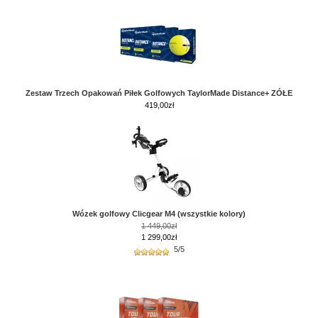
Zestaw Trzech Opakowań Piłek Golfowych TaylorMade Distance+ ZÓŁE
419,00
zł
Wózek golfowy Clicgear M4 (wszystkie kolory)
1 449,00zł
1 299,00zł
5/5