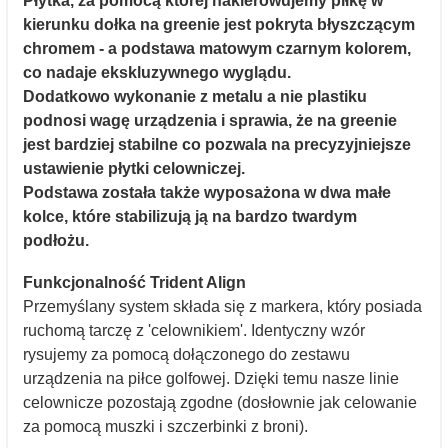
Płytka, za pomocą której nakierowujemy piłkę w
kierunku dołka na greenie jest pokryta błyszczącym
chromem - a podstawa matowym czarnym kolorem,
co nadaje ekskluzywnego wyglądu.
Dodatkowo wykonanie z metalu a nie plastiku
podnosi wagę urządzenia i sprawia, że na greenie
jest bardziej stabilne co pozwala na precyzyjniejsze
ustawienie płytki celowniczej.
Podstawa została także wyposażona w dwa małe
kolce, które stabilizują ją na bardzo twardym
podłożu.
Funkcjonalność Trident Align
Przemyślany system składa się z markera, który posiada
ruchomą tarczę z 'celownikiem'. Identyczny wzór
rysujemy za pomocą dołączonego do zestawu
urządzenia na piłce golfowej. Dzięki temu nasze linie
celownicze pozostają zgodne (dosłownie jak celowanie
za pomocą muszki i szczerbinki z broni).