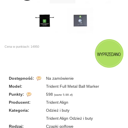
Cena w punktach: 14950
WYPRZEDANO
Dostępność:
Na zamówienie
Model:
Trident Full Metal Ball Marker
Punkty:
598
(
warte 5.98 zł
)
Producent:
Trident Align
Kategoria:
Odzież i buty
Trident Align Odzież i buty
Rodzaj:
Czapki golfowe