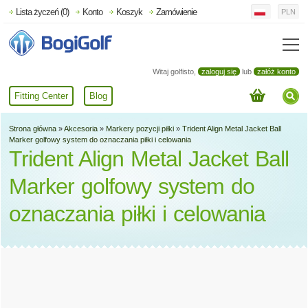
Lista życzeń (0)
Konto
Koszyk
Zamówienie
PLN
Witaj golfisto,
zaloguj się
lub
załóż konto
Fitting Center
Blog
Strona główna
»
Akcesoria
»
Markery pozycji piłki
»
Trident Align Metal Jacket Ball
Marker golfowy system do oznaczania piłki i celowania
Trident Align Metal Jacket Ball
Marker golfowy system do
oznaczania piłki i celowania