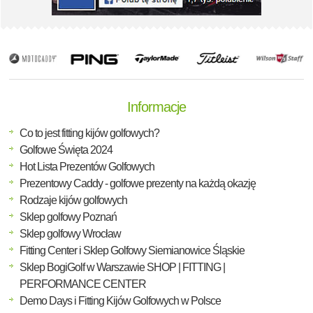
Informacje
Co to jest fitting kijów golfowych?
Golfowe Święta 2024
Hot Lista Prezentów Golfowych
Prezentowy Caddy - golfowe prezenty na każdą okazję
Rodzaje kijów golfowych
Sklep golfowy Poznań
Sklep golfowy Wrocław
Fitting Center i Sklep Golfowy Siemianowice Śląskie
Sklep BogiGolf w Warszawie SHOP | FITTING |
PERFORMANCE CENTER
Demo Days i Fitting Kijów Golfowych w Polsce