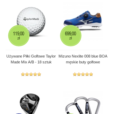
119,00
699,00
zł
zł
Używane Piłki Golfowe Taylor
Mizuno Nexlite 008 blue BOA
Made Mix A/B - 18 sztuk
męskie buty golfowe