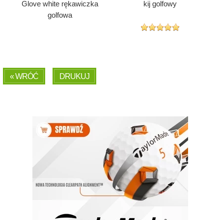
Glove white rękawiczka
kij golfowy
golfowa
« WRÓĆ
DRUKUJ