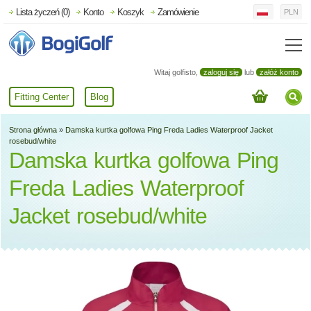
Lista życzeń (0)
Konto
Koszyk
Zamówienie
PLN
Witaj golfisto,
zaloguj się
lub
załóż konto
Fitting Center
Blog
Strona główna
»
Damska kurtka golfowa Ping Freda Ladies Waterproof Jacket
rosebud/white
Damska kurtka golfowa Ping
Freda Ladies Waterproof
Jacket rosebud/white