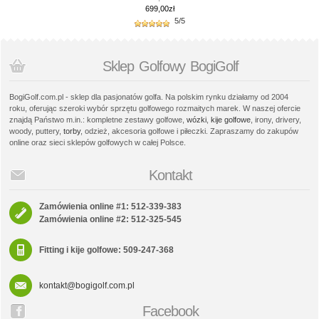
699,00zł
5/5
Sklep Golfowy BogiGolf
BogiGolf.com.pl - sklep dla pasjonatów golfa. Na polskim rynku działamy od 2004
roku, oferując szeroki wybór sprzętu golfowego rozmaitych marek. W naszej ofercie
znajdą Państwo m.in.: kompletne zestawy golfowe,
wózki
,
kije golfowe
, irony, drivery,
woody, puttery,
torby
, odzież, akcesoria golfowe i piłeczki. Zapraszamy do zakupów
online oraz sieci sklepów golfowych w całej Polsce.
Kontakt
Zamówienia online #1: 512-339-383
Zamówienia online #2: 512-325-545
Fitting i kije golfowe: 509-247-368
kontakt@bogigolf.com.pl
Facebook