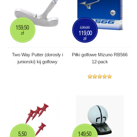
159,50
139,00
119,00
zł
zł
Two Way Putter (dorosły i
Piłki golfowe Mizuno RB566
juniorski) kij golfowy
12-pack
5,50
149,50