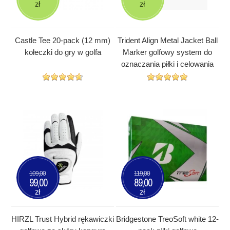
zł
zł
Castle Tee 20-pack (12 mm)
Trident Align Metal Jacket Ball
kołeczki do gry w golfa
Marker golfowy system do
oznaczania piłki i celowania
109,00
119,00
99,00
89,00
zł
zł
HIRZL Trust Hybrid rękawiczki
Bridgestone TreoSoft white 12-