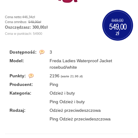
Cena netto:446,34zł
849,00
Cena omnibus:
549,00zł
549,00
Oszczędzasz:
300,00zł
zł
Cena w punktach: 54900
Dostępność:
3
Model:
Freda Ladies Waterproof Jacket
rosebud/white
Punkty:
2196
(
warte 21.96 zł
)
Producent:
Ping
Kategoria:
Odzież i buty
Ping Odzież i buty
Rodzaj:
Odzież przeciwdeszczowa
Ping Odzież przeciwdeszczowa