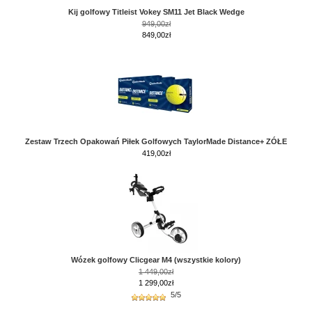
Kij golfowy Titleist Vokey SM11 Jet Black Wedge
949,00zł
849,00zł
Zestaw Trzech Opakowań Piłek Golfowych TaylorMade Distance+ ZÓŁE
419,00
zł
Wózek golfowy Clicgear M4 (wszystkie kolory)
1 449,00zł
1 299,00zł
5/5