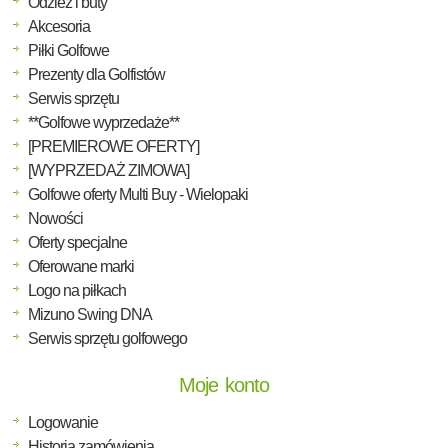
Odzież i buty
Akcesoria
Piłki Golfowe
Prezenty dla Golfistów
Serwis sprzętu
**Golfowe wyprzedaże**
[PREMIEROWE OFERTY]
[WYPRZEDAŻ ZIMOWA]
Golfowe oferty Multi Buy - Wielopaki
Nowości
Oferty specjalne
Oferowane marki
Logo na piłkach
Mizuno Swing DNA
Serwis sprzętu golfowego
Moje konto
Logowanie
Historia zamówienia