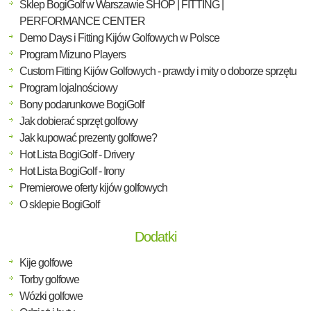
Sklep BogiGolf w Warszawie SHOP | FITTING |
PERFORMANCE CENTER
Demo Days i Fitting Kijów Golfowych w Polsce
Program Mizuno Players
Custom Fitting Kijów Golfowych - prawdy i mity o doborze sprzętu
Program lojalnościowy
Bony podarunkowe BogiGolf
Jak dobierać sprzęt golfowy
Jak kupować prezenty golfowe?
Hot Lista BogiGolf - Drivery
Hot Lista BogiGolf - Irony
Premierowe oferty kijów golfowych
O sklepie BogiGolf
Dodatki
Kije golfowe
Torby golfowe
Wózki golfowe