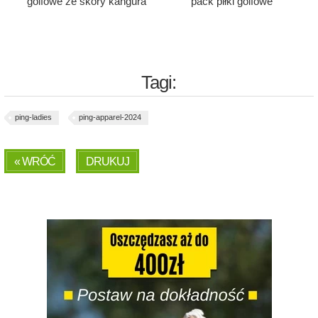
golfowe ze skóry kangura
pack piłki golfowe
Tagi:
ping-ladies
ping-apparel-2024
« WRÓĆ
DRUKUJ