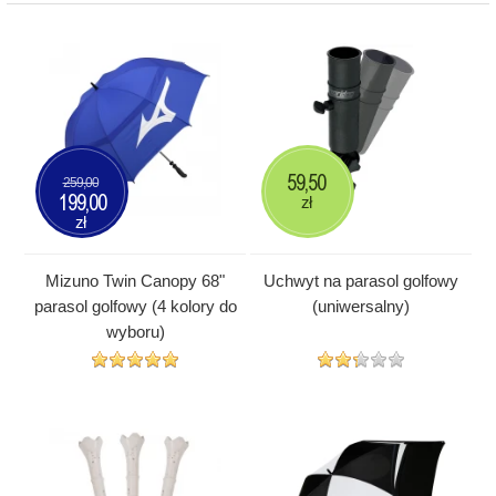
59,50
259,00
199,00
zł
zł
Mizuno Twin Canopy 68"
Uchwyt na parasol golfowy
parasol golfowy (4 kolory do
(uniwersalny)
wyboru)