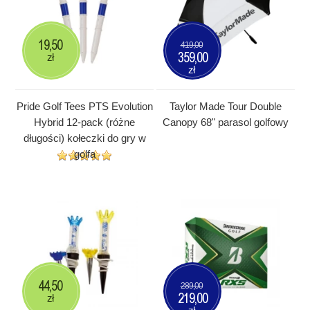
19,50
419,00
359,00
zł
zł
Pride Golf Tees PTS Evolution
Taylor Made Tour Double
Hybrid 12-pack (różne
Canopy 68" parasol golfowy
długości) kołeczki do gry w
golfa
44,50
289,00
219,00
zł