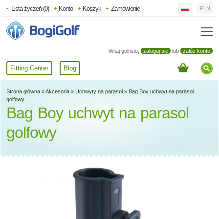
Lista życzeń (0)
Konto
Koszyk
Zamówienie
PLN
Witaj golfisto,
zaloguj się
lub
załóż konto
Fitting Center
Blog
Strona główna
»
Akcesoria
»
Uchwyty na parasol
»
Bag Boy uchwyt na parasol
golfowy
Bag Boy uchwyt na parasol
golfowy