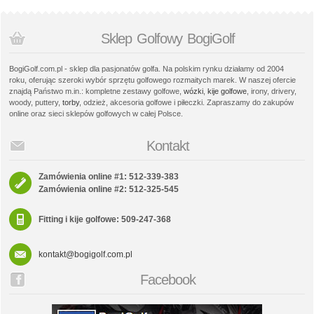
Sklep Golfowy BogiGolf
BogiGolf.com.pl - sklep dla pasjonatów golfa. Na polskim rynku działamy od 2004
roku, oferując szeroki wybór sprzętu golfowego rozmaitych marek. W naszej ofercie
znajdą Państwo m.in.: kompletne zestawy golfowe,
wózki
,
kije golfowe
, irony, drivery,
woody, puttery,
torby
, odzież, akcesoria golfowe i piłeczki. Zapraszamy do zakupów
online oraz sieci sklepów golfowych w całej Polsce.
Kontakt
Zamówienia online #1: 512-339-383
Zamówienia online #2: 512-325-545
Fitting i kije golfowe: 509-247-368
kontakt@bogigolf.com.pl
Facebook