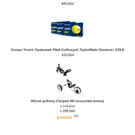
849,00zł
Zestaw Trzech Opakowań Piłek Golfowych TaylorMade Distance+ ZÓŁE
419,00
zł
Wózek golfowy Clicgear M4 (wszystkie kolory)
1 449,00zł
1 299,00zł
5/5