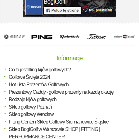
Informacje
Co to jest fitting kijów golfowych?
Golfowe Święta 2024
Hot Lista Prezentów Golfowych
Prezentowy Caddy - golfowe prezenty na każdą okazję
Rodzaje kijów golfowych
Sklep golfowy Poznań
Sklep golfowy Wrocław
Fitting Center i Sklep Golfowy Siemianowice Śląskie
Sklep BogiGolf w Warszawie SHOP | FITTING |
PERFORMANCE CENTER