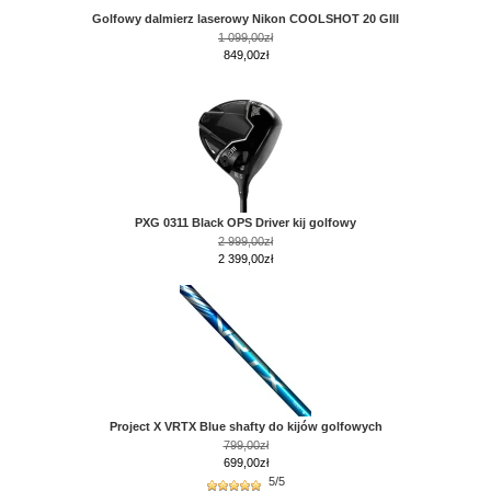
Golfowy dalmierz laserowy Nikon COOLSHOT 20 GIII
1 099,00zł
849,00zł
PXG 0311 Black OPS Driver kij golfowy
2 999,00zł
2 399,00zł
Project X VRTX Blue shafty do kijów golfowych
799,00zł
699,00zł
5/5