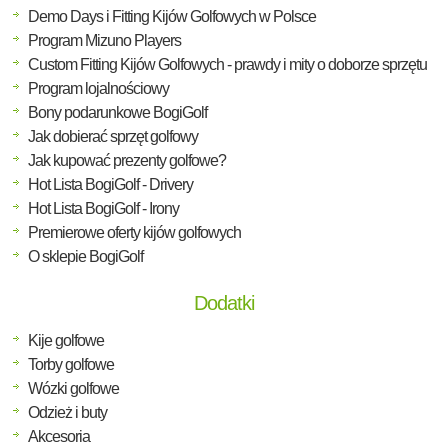
Demo Days i Fitting Kijów Golfowych w Polsce
Program Mizuno Players
Custom Fitting Kijów Golfowych - prawdy i mity o doborze sprzętu
Program lojalnościowy
Bony podarunkowe BogiGolf
Jak dobierać sprzęt golfowy
Jak kupować prezenty golfowe?
Hot Lista BogiGolf - Drivery
Hot Lista BogiGolf - Irony
Premierowe oferty kijów golfowych
O sklepie BogiGolf
Dodatki
Kije golfowe
Torby golfowe
Wózki golfowe
Odzież i buty
Akcesoria