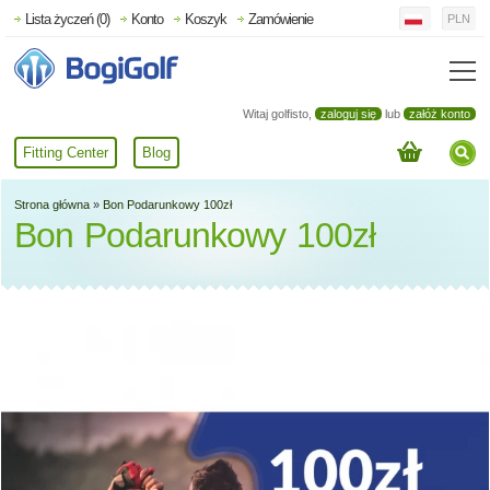
Lista życzeń (0)
Konto
Koszyk
Zamówienie
PLN
Witaj golfisto,
zaloguj się
lub
załóż konto
Fitting Center
Blog
Strona główna
»
Bon Podarunkowy 100zł
Bon Podarunkowy 100zł