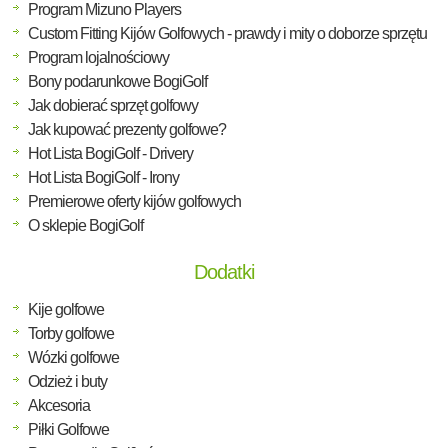
Program Mizuno Players
Custom Fitting Kijów Golfowych - prawdy i mity o doborze sprzętu
Program lojalnościowy
Bony podarunkowe BogiGolf
Jak dobierać sprzęt golfowy
Jak kupować prezenty golfowe?
Hot Lista BogiGolf - Drivery
Hot Lista BogiGolf - Irony
Premierowe oferty kijów golfowych
O sklepie BogiGolf
Dodatki
Kije golfowe
Torby golfowe
Wózki golfowe
Odzież i buty
Akcesoria
Piłki Golfowe