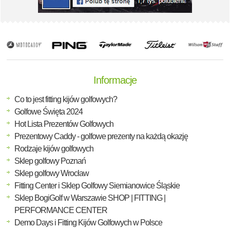
Informacje
Co to jest fitting kijów golfowych?
Golfowe Święta 2024
Hot Lista Prezentów Golfowych
Prezentowy Caddy - golfowe prezenty na każdą okazję
Rodzaje kijów golfowych
Sklep golfowy Poznań
Sklep golfowy Wrocław
Fitting Center i Sklep Golfowy Siemianowice Śląskie
Sklep BogiGolf w Warszawie SHOP | FITTING |
PERFORMANCE CENTER
Demo Days i Fitting Kijów Golfowych w Polsce