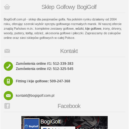
Sklep Golfowy BogiGolf
BogiGolf.com.pl - sklep dla pasjonatów golfa. Na polskim rynku działamy od 2004
roku, oferując szeroki wybór sprzętu golfowego rozmaitych marek. W naszej ofercie
znajdą Państwo m.in.: kompletne zestawy golfowe,
wózki
,
kije golfowe
, irony, drivery,
woody, puttery,
torby
, odzież, akcesoria golfowe i piłeczki. Zapraszamy do zakupów
online oraz sieci sklepów golfowych w całej Polsce.
Kontakt
Zamówienia online #1: 512-339-383
Zamówienia online #2: 512-325-545
Fitting i kije golfowe: 509-247-368
kontakt@bogigolf.com.pl
Facebook