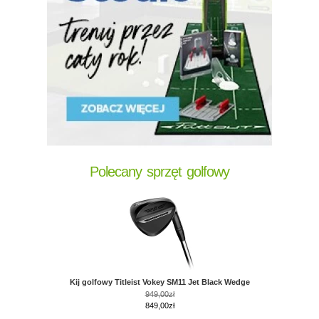
Polecany sprzęt golfowy
Kij golfowy Titleist Vokey SM11 Jet Black Wedge
949,00zł
849,00zł