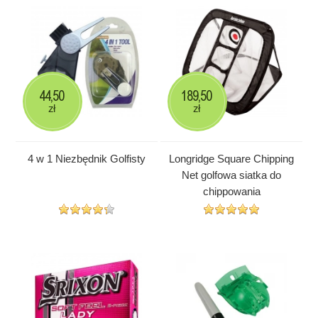
44,50
189,50
zł
zł
4 w 1 Niezbędnik Golfisty
Longridge Square Chipping
Net golfowa siatka do
chippowania