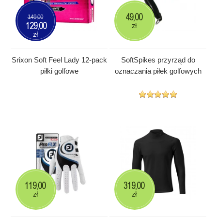
49,00
149,00
129,00
zł
zł
Srixon Soft Feel Lady 12-pack
SoftSpikes przyrząd do
piłki golfowe
oznaczania piłek golfowych
119,00
319,00
zł
zł