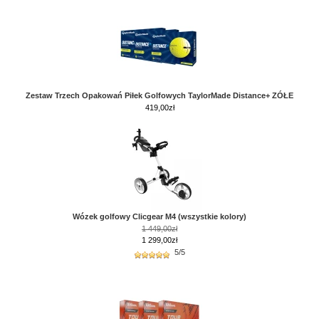
Zestaw Trzech Opakowań Piłek Golfowych TaylorMade Distance+ ZÓŁE
419,00
zł
Wózek golfowy Clicgear M4 (wszystkie kolory)
1 449,00zł
1 299,00zł
5/5