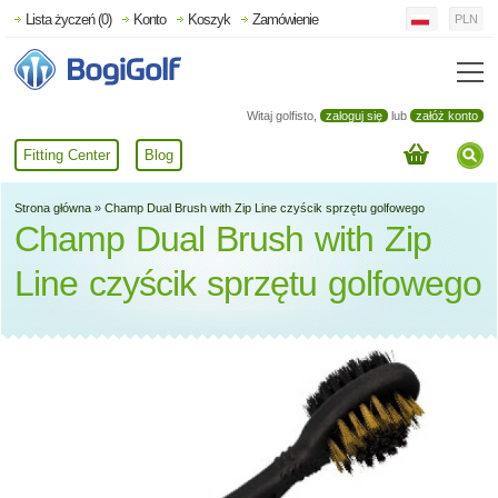
Lista życzeń (0)
Konto
Koszyk
Zamówienie
PLN
Witaj golfisto,
zaloguj się
lub
załóż konto
Fitting Center
Blog
Strona główna
»
Champ Dual Brush with Zip Line czyścik sprzętu golfowego
Champ Dual Brush with Zip
Line czyścik sprzętu golfowego