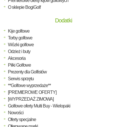
Premierowe oferty kijów golfowych
O sklepie BogiGolf
Dodatki
Kije golfowe
Torby golfowe
Wózki golfowe
Odzież i buty
Akcesoria
Piłki Golfowe
Prezenty dla Golfistów
Serwis sprzętu
**Golfowe wyprzedaże**
[PREMIEROWE OFERTY]
[WYPRZEDAŻ ZIMOWA]
Golfowe oferty Multi Buy - Wielopaki
Nowości
Oferty specjalne
Oferowane marki