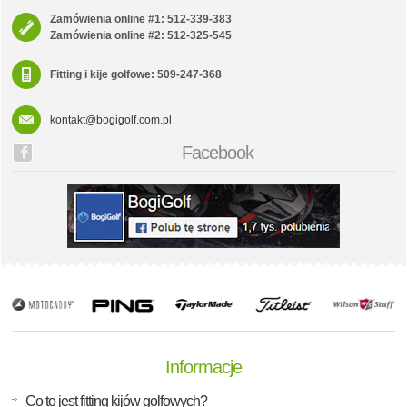
Zamówienia online #1: 512-339-383
Zamówienia online #2: 512-325-545
Fitting i kije golfowe: 509-247-368
kontakt@bogigolf.com.pl
Facebook
Informacje
Co to jest fitting kijów golfowych?