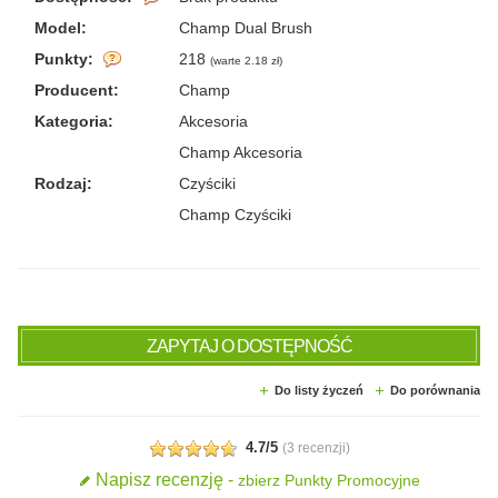
Model:
Champ Dual Brush
Punkty:
218
(
warte 2.18 zł
)
Producent:
Champ
Kategoria:
Akcesoria
Champ Akcesoria
Rodzaj:
Czyściki
Champ Czyściki
ZAPYTAJ O DOSTĘPNOŚĆ
Do listy życzeń
Do porównania
4.7/5
(
3 recenzji
)
Napisz recenzję -
zbierz Punkty Promocyjne