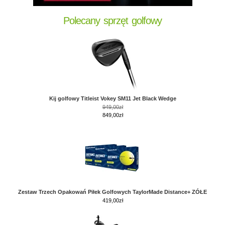
Polecany sprzęt golfowy
Kij golfowy Titleist Vokey SM11 Jet Black Wedge
949,00zł
849,00zł
Zestaw Trzech Opakowań Piłek Golfowych TaylorMade Distance+ ZÓŁE
419,00
zł