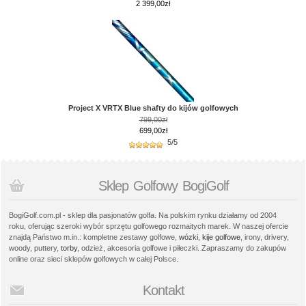
2 399,00zł
Project X VRTX Blue shafty do kijów golfowych
799,00zł
699,00zł
5/5
Sklep Golfowy BogiGolf
BogiGolf.com.pl - sklep dla pasjonatów golfa. Na polskim rynku działamy od 2004
roku, oferując szeroki wybór sprzętu golfowego rozmaitych marek. W naszej ofercie
znajdą Państwo m.in.: kompletne zestawy golfowe,
wózki
,
kije golfowe
, irony, drivery,
woody, puttery,
torby
, odzież, akcesoria golfowe i piłeczki. Zapraszamy do zakupów
online oraz sieci sklepów golfowych w całej Polsce.
Kontakt