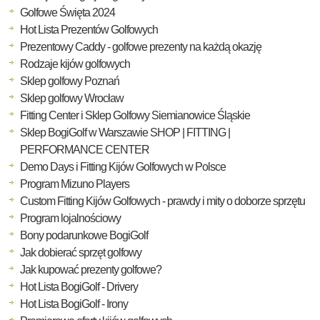
Golfowe Święta 2024
Hot Lista Prezentów Golfowych
Prezentowy Caddy - golfowe prezenty na każdą okazję
Rodzaje kijów golfowych
Sklep golfowy Poznań
Sklep golfowy Wrocław
Fitting Center i Sklep Golfowy Siemianowice Śląskie
Sklep BogiGolf w Warszawie SHOP | FITTING |
PERFORMANCE CENTER
Demo Days i Fitting Kijów Golfowych w Polsce
Program Mizuno Players
Custom Fitting Kijów Golfowych - prawdy i mity o doborze sprzętu
Program lojalnościowy
Bony podarunkowe BogiGolf
Jak dobierać sprzęt golfowy
Jak kupować prezenty golfowe?
Hot Lista BogiGolf - Drivery
Hot Lista BogiGolf - Irony