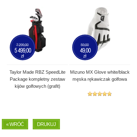
7 299,00
59,00
5 499,00
49,00
zł
zł
Taylor Made RBZ SpeedLite
Mizuno MX Glove white/black
Package kompletny zestaw
męska rękawiczak golfowa
kijów golfowych (grafit)
« WRÓĆ
DRUKUJ