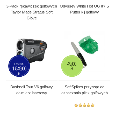
3-Pack rękawiczek golfowych
Odyssey White Hot OG #7 S
Taylor Made Stratus Soft
Putter kij golfowy
Glove
49,00
1 699,00
1 549,00
zł
zł
Bushnell Tour V6 golfowy
SoftSpikes przyrząd do
dalmierz laserowy
oznaczania piłek golfowych