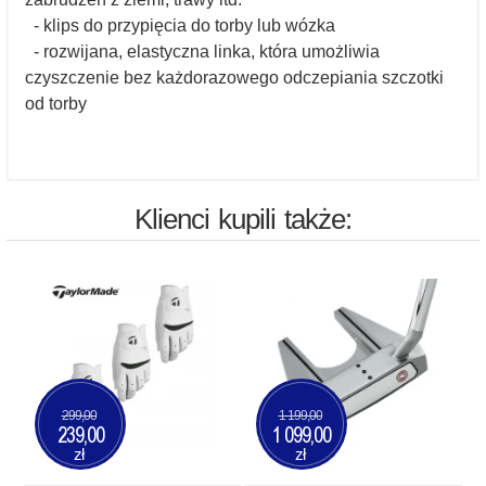
- klips do przypięcia do torby lub wózka
- rozwijana, elastyczna linka, która umożliwia
czyszczenie bez każdorazowego odczepiania szczotki
od torby
Klienci kupili także:
299,00
1 199,00
239,00
1 099,00
zł
zł