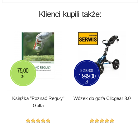
Klienci kupili także:
75,00
2 299,00
1 999,00
zł
zł
Książka "Poznać Reguły"
Wózek do golfa Clicgear 8.0
Golfa