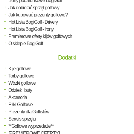
Bony podarunkowe BogiGolf
Jak dobierać sprzęt golfowy
Jak kupować prezenty golfowe?
Hot Lista BogiGolf - Drivery
Hot Lista BogiGolf - Irony
Premierowe oferty kijów golfowych
O sklepie BogiGolf
Dodatki
Kije golfowe
Torby golfowe
Wózki golfowe
Odzież i buty
Akcesoria
Piłki Golfowe
Prezenty dla Golfistów
Serwis sprzętu
**Golfowe wyprzedaże**
[PREMIEROWE OFERTY]