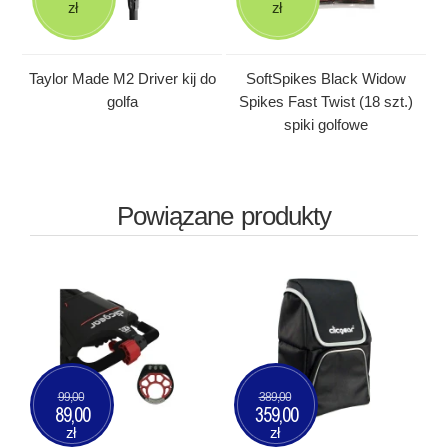
zł
zł
Taylor Made M2 Driver kij do
SoftSpikes Black Widow
golfa
Spikes Fast Twist (18 szt.)
spiki golfowe
Powiązane produkty
99,00
389,00
89,00
359,00
zł
zł