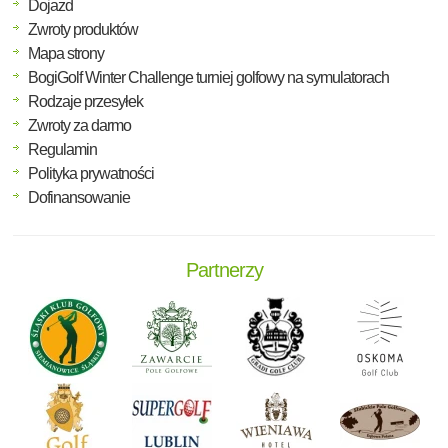
Dojazd
Zwroty produktów
Mapa strony
BogiGolf Winter Challenge turniej golfowy na symulatorach
Rodzaje przesyłek
Zwroty za darmo
Regulamin
Polityka prywatności
Dofinansowanie
Partnerzy