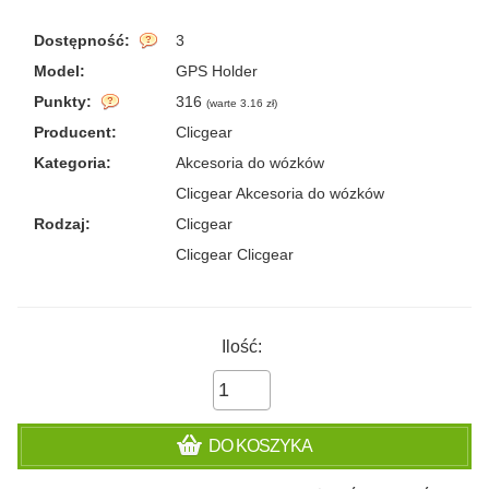
Dostępność:
3
Model:
GPS Holder
Punkty:
316
(
warte 3.16 zł
)
Producent:
Clicgear
Kategoria:
Akcesoria do wózków
Clicgear Akcesoria do wózków
Rodzaj:
Clicgear
Clicgear Clicgear
Ilość:
DO KOSZYKA