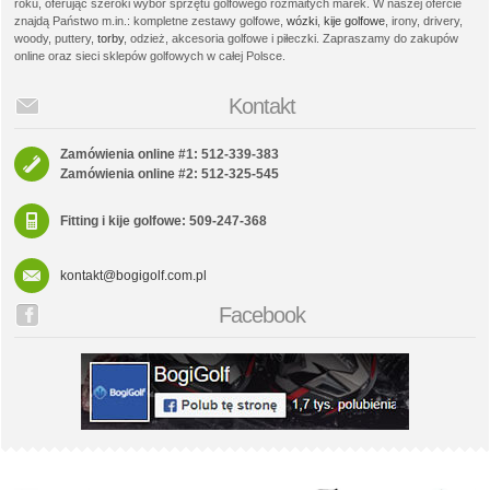
roku, oferując szeroki wybór sprzętu golfowego rozmaitych marek. W naszej ofercie
znajdą Państwo m.in.: kompletne zestawy golfowe,
wózki
,
kije golfowe
, irony, drivery,
woody, puttery,
torby
, odzież, akcesoria golfowe i piłeczki. Zapraszamy do zakupów
online oraz sieci sklepów golfowych w całej Polsce.
Kontakt
Zamówienia online #1: 512-339-383
Zamówienia online #2: 512-325-545
Fitting i kije golfowe: 509-247-368
kontakt@bogigolf.com.pl
Facebook