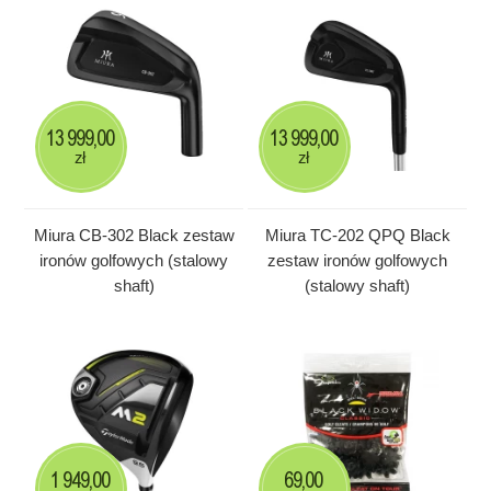
13 999,00
13 999,00
zł
zł
Miura CB-302 Black zestaw
Miura TC-202 QPQ Black
ironów golfowych (stalowy
zestaw ironów golfowych
shaft)
(stalowy shaft)
1 949,00
69,00