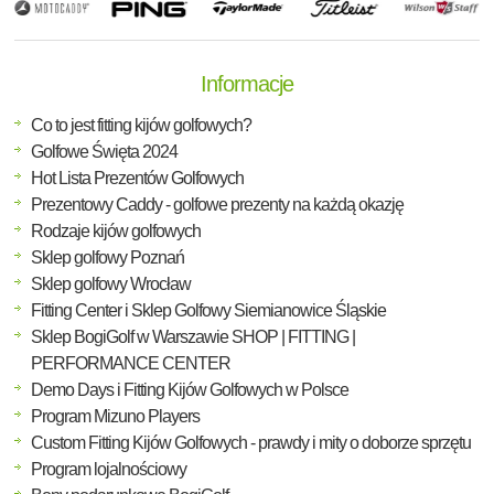
Informacje
Co to jest fitting kijów golfowych?
Golfowe Święta 2024
Hot Lista Prezentów Golfowych
Prezentowy Caddy - golfowe prezenty na każdą okazję
Rodzaje kijów golfowych
Sklep golfowy Poznań
Sklep golfowy Wrocław
Fitting Center i Sklep Golfowy Siemianowice Śląskie
Sklep BogiGolf w Warszawie SHOP | FITTING |
PERFORMANCE CENTER
Demo Days i Fitting Kijów Golfowych w Polsce
Program Mizuno Players
Custom Fitting Kijów Golfowych - prawdy i mity o doborze sprzętu
Program lojalnościowy