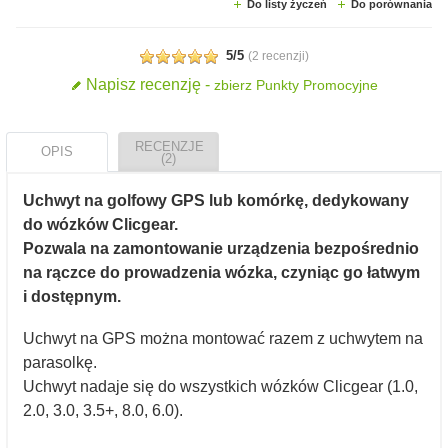
Do listy życzeń
Do porównania
5/5
(
2 recenzji
)
Napisz recenzję -
zbierz Punkty Promocyjne
RECENZJE
OPIS
(2)
Uchwyt na golfowy GPS lub komórkę, dedykowany
do wózków Clicgear.
Pozwala na zamontowanie urządzenia bezpośrednio
na rączce do prowadzenia wózka, czyniąc go łatwym
i dostępnym.
Uchwyt na GPS można montować razem z uchwytem na
parasolkę.
Uchwyt nadaje się do wszystkich wózków Clicgear (1.0,
2.0, 3.0, 3.5+, 8.0, 6.0).