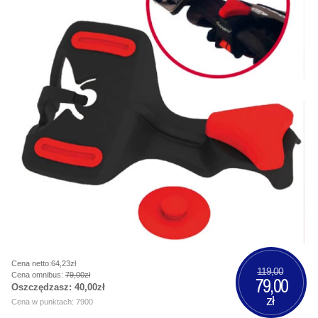
Cena netto:64,23zł
119,00
Cena omnibus:
79,00zł
79,00
Oszczędzasz:
40,00zł
zł
Cena w punktach: 7900