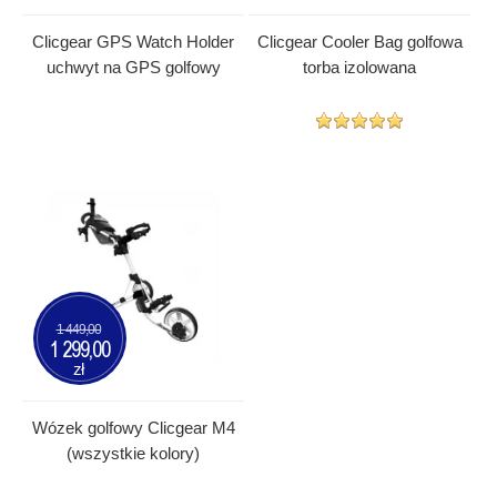
Clicgear GPS Watch Holder
Clicgear Cooler Bag golfowa
uchwyt na GPS golfowy
torba izolowana
1 449,00
1 299,00
zł
Wózek golfowy Clicgear M4
(wszystkie kolory)