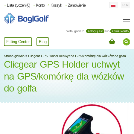
Lista życzeń (0)
Konto
Koszyk
Zamówienie
PLN
Witaj golfisto,
zaloguj się
lub
załóż konto
Fitting Center
Blog
Strona główna
»
Clicgear GPS Holder uchwyt na GPS/komórkę dla wózków do golfa
Clicgear GPS Holder uchwyt
na GPS/komórkę dla wózków
do golfa