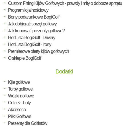
Custom Fitting Kijów Golfowych - prawdy i mity o doborze sprzętu
Program lojalnościowy
Bony podarunkowe BogiGolf
Jak dobierać sprzęt golfowy
Jak kupować prezenty golfowe?
Hot Lista BogiGolf - Drivery
Hot Lista BogiGolf - Irony
Premierowe oferty kijów golfowych
O sklepie BogiGolf
Dodatki
Kije golfowe
Torby golfowe
Wózki golfowe
Odzież i buty
Akcesoria
Piłki Golfowe
Prezenty dla Golfistów