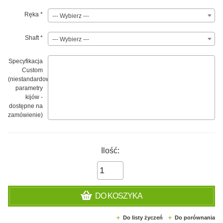
Ręka
*
--- Wybierz ---
Shaft
*
--- Wybierz ---
Specyfikacja
Custom
(niestandardowe
parametry
kijów -
dostępne na
zamówienie)
Ilość:
DO KOSZYKA
Do listy życzeń
Do porównania