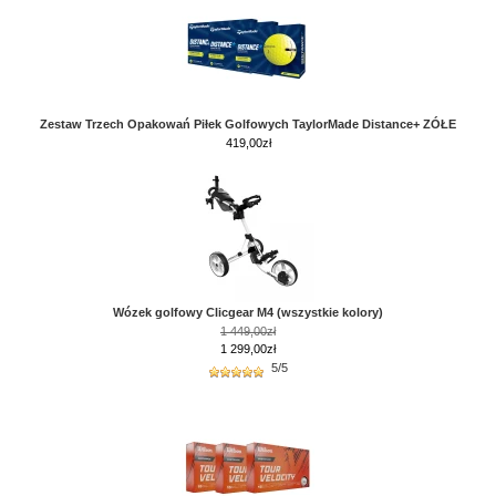
Zestaw Trzech Opakowań Piłek Golfowych TaylorMade Distance+ ZÓŁE
419,00
zł
Wózek golfowy Clicgear M4 (wszystkie kolory)
1 449,00zł
1 299,00zł
5/5