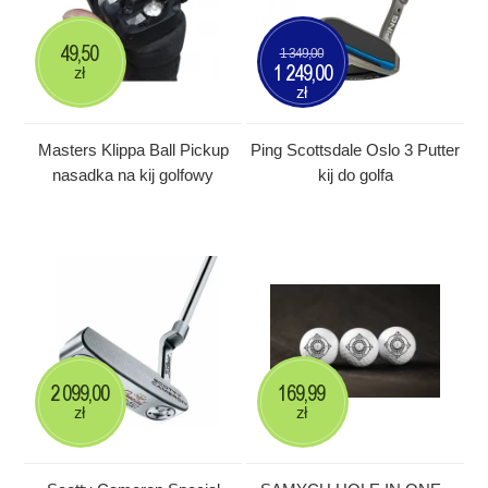
49,50
1 349,00
1 249,00
zł
zł
Masters Klippa Ball Pickup
Ping Scottsdale Oslo 3 Putter
nasadka na kij golfowy
kij do golfa
2 099,00
169,99
zł
zł