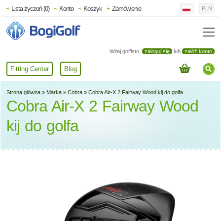
Lista życzeń (0)
Konto
Koszyk
Zamówienie
PLN
Witaj golfisto,
zaloguj się
lub
załóż konto
Fitting Center
Blog
Strona główna
»
Marka
»
Cobra
»
Cobra Air-X 2 Fairway Wood kij do golfa
Cobra Air-X 2 Fairway Wood
kij do golfa