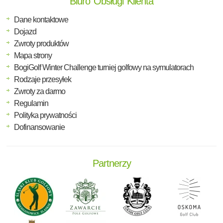
Biuro Obsługi Klienta
Dane kontaktowe
Dojazd
Zwroty produktów
Mapa strony
BogiGolf Winter Challenge turniej golfowy na symulatorach
Rodzaje przesyłek
Zwroty za darmo
Regulamin
Polityka prywatności
Dofinansowanie
Partnerzy