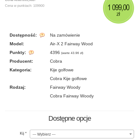
1 099,00
Cena w punktach: 109900
zł
Dostępność:
Na zamówienie
Model:
Air-X 2 Fairway Wood
Punkty:
4396
(
warte 43.96 zł
)
Producent:
Cobra
Kategoria:
Kije golfowe
Cobra Kije golfowe
Rodzaj:
Fairway Woody
Cobra Fairway Woody
Dostępne opcje
Kij
*
--- Wybierz ---