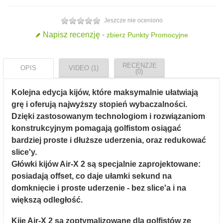
Jeszcze nie oceniono
Napisz recenzję -
zbierz Punkty Promocyjne
RECENZJE
OPIS
VIDEO (1)
(0)
Kolejna edycja kijów, które maksymalnie ułatwiają
grę i oferują najwyższy stopień wybaczalności.
Dzięki zastosowanym technologiom i rozwiązaniom
konstrukcyjnym pomagają golfistom osiągać
bardziej proste i dłuższe uderzenia, oraz redukować
slice'y.
Główki kijów Air-X 2 są specjalnie zaprojektowane:
posiadają offset, co daje ułamki sekund na
domknięcie i proste uderzenie - bez slice'a i na
większą odległość.
Kije Air-X 2 są zoptymalizowane dla golfistów ze