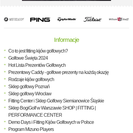
Informacje
Co to jest fitting kijów golfowych?
Golfowe Święta 2024
Hot Lista Prezentów Golfowych
Prezentowy Caddy - golfowe prezenty na każdą okazję
Rodzaje kijów golfowych
Sklep golfowy Poznań
Sklep golfowy Wrocław
Fitting Center i Sklep Golfowy Siemianowice Śląskie
Sklep BogiGolf w Warszawie SHOP | FITTING |
PERFORMANCE CENTER
Demo Days i Fitting Kijów Golfowych w Polsce
Program Mizuno Players