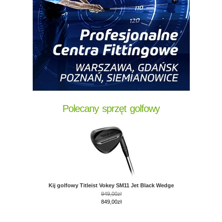
Polecany sprzęt golfowy
Kij golfowy Titleist Vokey SM11 Jet Black Wedge
949,00zł
849,00zł