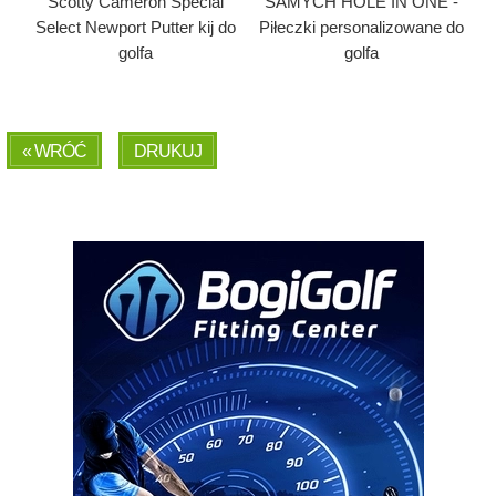
Scotty Cameron Special
SAMYCH HOLE IN ONE -
Select Newport Putter kij do
Piłeczki personalizowane do
golfa
golfa
« WRÓĆ
DRUKUJ