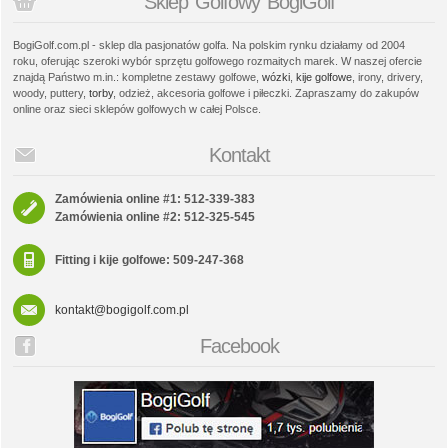
Sklep Golfowy BogiGolf
BogiGolf.com.pl - sklep dla pasjonatów golfa. Na polskim rynku działamy od 2004
roku, oferując szeroki wybór sprzętu golfowego rozmaitych marek. W naszej ofercie
znajdą Państwo m.in.: kompletne zestawy golfowe,
wózki
,
kije golfowe
, irony, drivery,
woody, puttery,
torby
, odzież, akcesoria golfowe i piłeczki. Zapraszamy do zakupów
online oraz sieci sklepów golfowych w całej Polsce.
Kontakt
Zamówienia online #1: 512-339-383
Zamówienia online #2: 512-325-545
Fitting i kije golfowe: 509-247-368
kontakt@bogigolf.com.pl
Facebook