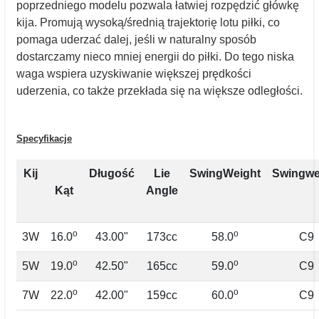
poprzedniego modelu pozwala łatwiej rozpędzić główkę
kija. Promują wysoką/średnią trajektorię lotu piłki, co
pomaga uderzać dalej, jeśli w naturalny sposób
dostarczamy nieco mniej energii do piłki. Do tego niska
waga wspiera uzyskiwanie większej prędkości
uderzenia, co także przekłada się na większe odległości.
Specyfikacje
Kij
Długość
Lie
SwingWeight
Swingwe
Kąt
Angle
o
o
3W
16.0
43.00"
173cc
58.0
C9
o
o
5W
19.0
42.50"
165cc
59.0
C9
o
o
7W
22.0
42.00"
159cc
60.0
C9