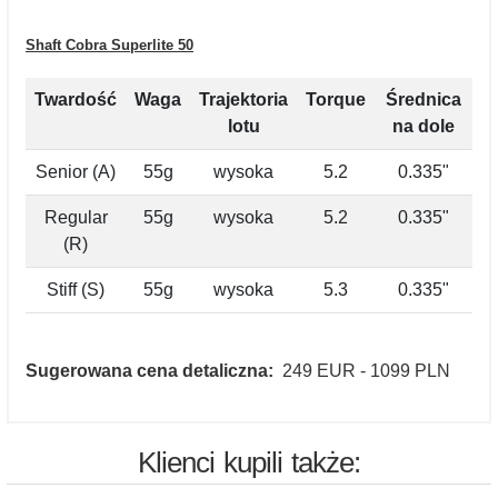
Shaft Cobra Superlite 50
Twardość
Waga
Trajektoria
Torque
Średnica
lotu
na dole
Senior (A)
55g
wysoka
5.2
0.335"
Regular
55g
wysoka
5.2
0.335"
(R)
Stiff (S)
55g
wysoka
5.3
0.335"
Sugerowana cena detaliczna:
249 EUR - 1099 PLN
Klienci kupili także: