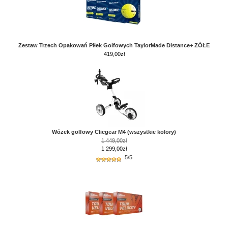
Zestaw Trzech Opakowań Piłek Golfowych TaylorMade Distance+ ZÓŁE
419,00
zł
Wózek golfowy Clicgear M4 (wszystkie kolory)
1 449,00zł
1 299,00zł
5/5