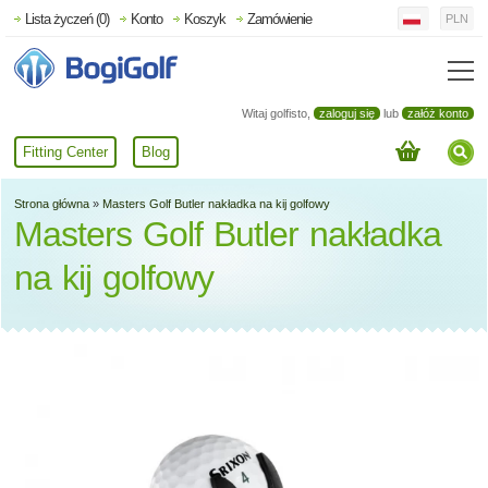
Lista życzeń (0)
Konto
Koszyk
Zamówienie
PLN
Witaj golfisto,
zaloguj się
lub
załóż konto
Fitting Center
Blog
Strona główna
»
Masters Golf Butler nakładka na kij golfowy
Masters Golf Butler nakładka
na kij golfowy