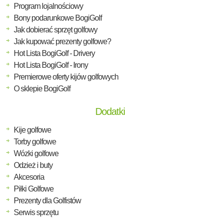
Program lojalnościowy
Bony podarunkowe BogiGolf
Jak dobierać sprzęt golfowy
Jak kupować prezenty golfowe?
Hot Lista BogiGolf - Drivery
Hot Lista BogiGolf - Irony
Premierowe oferty kijów golfowych
O sklepie BogiGolf
Dodatki
Kije golfowe
Torby golfowe
Wózki golfowe
Odzież i buty
Akcesoria
Piłki Golfowe
Prezenty dla Golfistów
Serwis sprzętu