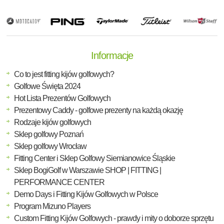
Informacje
Co to jest fitting kijów golfowych?
Golfowe Święta 2024
Hot Lista Prezentów Golfowych
Prezentowy Caddy - golfowe prezenty na każdą okazję
Rodzaje kijów golfowych
Sklep golfowy Poznań
Sklep golfowy Wrocław
Fitting Center i Sklep Golfowy Siemianowice Śląskie
Sklep BogiGolf w Warszawie SHOP | FITTING |
PERFORMANCE CENTER
Demo Days i Fitting Kijów Golfowych w Polsce
Program Mizuno Players
Custom Fitting Kijów Golfowych - prawdy i mity o doborze sprzętu