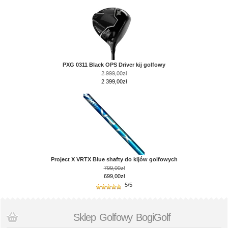
PXG 0311 Black OPS Driver kij golfowy
2 999,00zł
2 399,00zł
Project X VRTX Blue shafty do kijów golfowych
799,00zł
699,00zł
5/5
Sklep Golfowy BogiGolf