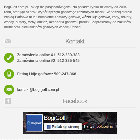
BogiGolf.com.pl - sklep dla pasjonatów golfa. Na polskim rynku działamy od 2004
roku, oferując szeroki wybór sprzętu golfowego rozmaitych marek. W naszej ofercie
znajdą Państwo m.in.: kompletne zestawy golfowe,
wózki
,
kije golfowe
, irony, drivery,
woody, puttery,
torby
, odzież, akcesoria golfowe i piłeczki. Zapraszamy do zakupów
online oraz sieci sklepów golfowych w całej Polsce.
Kontakt
Zamówienia online #1: 512-339-383
Zamówienia online #2: 512-325-545
Fitting i kije golfowe: 509-247-368
kontakt@bogigolf.com.pl
Facebook