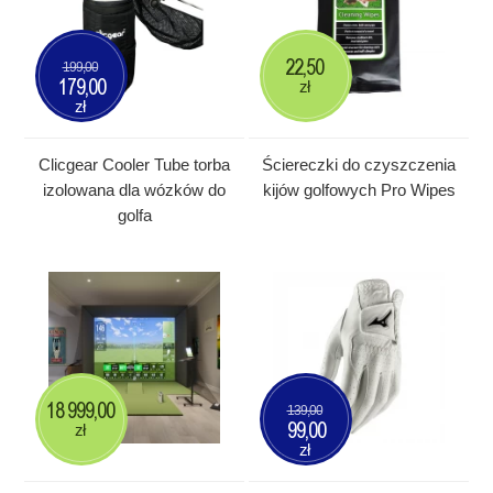
22,50
199,00
179,00
zł
zł
Clicgear Cooler Tube torba
Ściereczki do czyszczenia
izolowana dla wózków do
kijów golfowych Pro Wipes
golfa
18 999,00
139,00
99,00
zł
zł