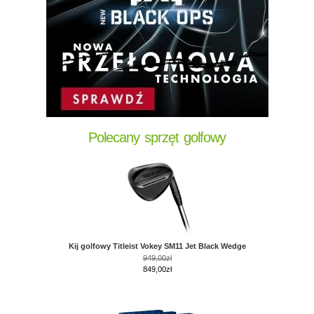
Polecany sprzęt golfowy
Kij golfowy Titleist Vokey SM11 Jet Black Wedge
949,00zł
849,00zł