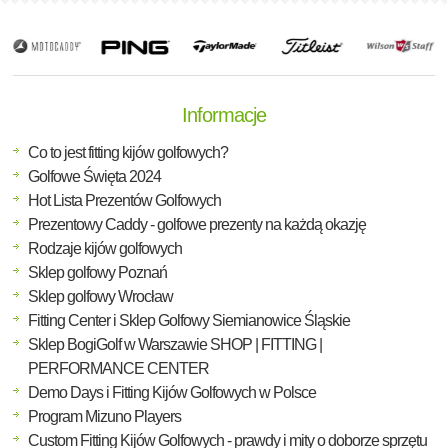
Informacje
Co to jest fitting kijów golfowych?
Golfowe Święta 2024
Hot Lista Prezentów Golfowych
Prezentowy Caddy - golfowe prezenty na każdą okazję
Rodzaje kijów golfowych
Sklep golfowy Poznań
Sklep golfowy Wrocław
Fitting Center i Sklep Golfowy Siemianowice Śląskie
Sklep BogiGolf w Warszawie SHOP | FITTING |
PERFORMANCE CENTER
Demo Days i Fitting Kijów Golfowych w Polsce
Program Mizuno Players
Custom Fitting Kijów Golfowych - prawdy i mity o doborze sprzętu