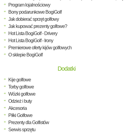
Program lojalnościowy
Bony podarunkowe BogiGolf
Jak dobierać sprzęt golfowy
Jak kupować prezenty golfowe?
Hot Lista BogiGolf - Drivery
Hot Lista BogiGolf - Irony
Premierowe oferty kijów golfowych
O sklepie BogiGolf
Dodatki
Kije golfowe
Torby golfowe
Wózki golfowe
Odzież i buty
Akcesoria
Piłki Golfowe
Prezenty dla Golfistów
Serwis sprzętu