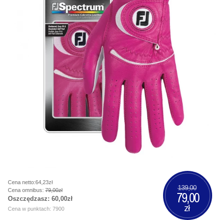
Cena netto:64,23zł
139,00
Cena omnibus:
79,00zł
79,00
Oszczędzasz:
60,00zł
zł
Cena w punktach: 7900