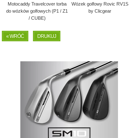
Motocaddy Travelcover torba
Wózek golfowy Rovic RV1S
do wózków golfowych (P1 / Z1
by Clicgear
/ CUBE)
« WRÓĆ
DRUKUJ