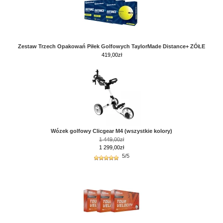
Zestaw Trzech Opakowań Piłek Golfowych TaylorMade Distance+ ZÓŁE
419,00
zł
Wózek golfowy Clicgear M4 (wszystkie kolory)
1 449,00zł
1 299,00zł
5/5