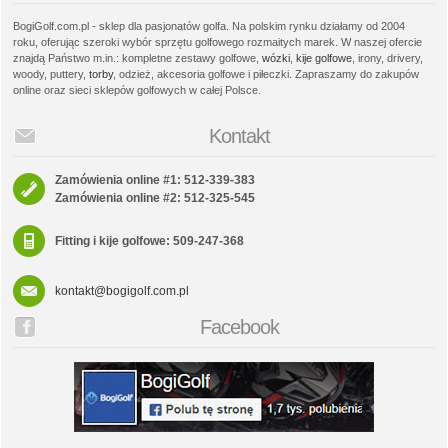
BogiGolf.com.pl - sklep dla pasjonatów golfa. Na polskim rynku działamy od 2004
roku, oferując szeroki wybór sprzętu golfowego rozmaitych marek. W naszej ofercie
znajdą Państwo m.in.: kompletne zestawy golfowe,
wózki
,
kije golfowe
, irony, drivery,
woody, puttery,
torby
, odzież, akcesoria golfowe i piłeczki. Zapraszamy do zakupów
online oraz sieci sklepów golfowych w całej Polsce.
Kontakt
Zamówienia online #1: 512-339-383
Zamówienia online #2: 512-325-545
Fitting i kije golfowe: 509-247-368
kontakt@bogigolf.com.pl
Facebook