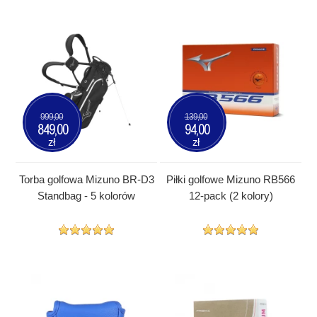
999,00
139,00
849,00
94,00
zł
zł
Torba golfowa Mizuno BR-D3
Piłki golfowe Mizuno RB566
Standbag - 5 kolorów
12-pack (2 kolory)