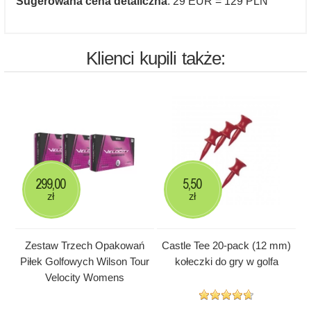
Sugerowana cena detaliczna
: 29 EUR = 129 PLN
Klienci kupili także:
299,00
5,50
zł
zł
Zestaw Trzech Opakowań
Castle Tee 20-pack (12 mm)
Piłek Golfowych Wilson Tour
kołeczki do gry w golfa
Velocity Womens