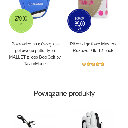
279,00
109,00
89,00
zł
zł
Pokrowiec na główkę kija
Piłeczki golfowe Masters
golfowego putter typu
Różowe Piłki 12-pack
MALLET z logo BogiGolf by
TaylorMade
Powiązane produkty