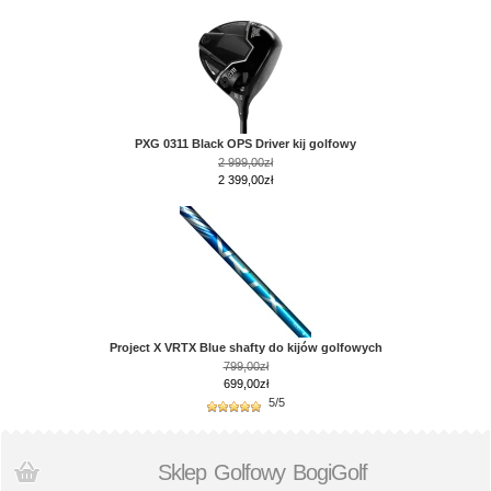
PXG 0311 Black OPS Driver kij golfowy
2 999,00zł
2 399,00zł
Project X VRTX Blue shafty do kijów golfowych
799,00zł
699,00zł
5/5
Sklep Golfowy BogiGolf