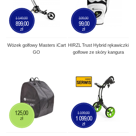
1 149,00
109,00
899,00
99,00
zł
zł
Wózek golfowy Masters iCart
HIRZL Trust Hybrid rękawiczki
GO
golfowe ze skóry kangura
125,00
1 199,00
1 099,00
zł
zł