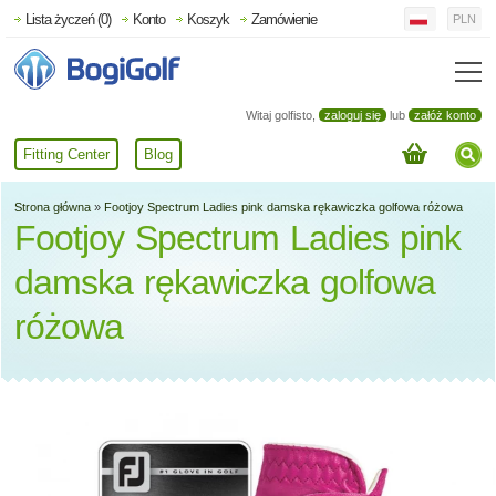
Lista życzeń (0)
Konto
Koszyk
Zamówienie
PLN
Witaj golfisto,
zaloguj się
lub
załóż konto
Fitting Center
Blog
Strona główna
»
Footjoy Spectrum Ladies pink damska rękawiczka golfowa różowa
Footjoy Spectrum Ladies pink
damska rękawiczka golfowa
różowa