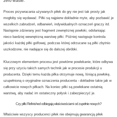
zero waste.
Proces przywracania używanych piłek do gry nie jest tak prosty jak
mogłoby się wydawać. Piłki są najpierw dokładnie myte, aby pozbawić je
wszelkich zabrudzeń, odbarwień, indywidualnych oznaczeń graczy itd.
Następnie zdzierany jest fragment zewnętrznej powłoki, odsłaniając
nieco bardziej wewnętrzną warstwę piłki. Później następuje kontrola
jakości każdej piłki golfowej, podczas której odrzucane są piłki zbytnio
uszkodzone, nie nadające się do dalszej obróbki.
Kluczowym elementem procesu jest powtórne powlekanie, które odbywa
się przy użyciu takich samych technik jak w procesie produkcji u
producenta. Dzięki temu każda piłka otrzymuje nową, lśniącą powłokę,
uzupełnioną o oryginalne oznaczenia producenta - dokładnie takie jak w
całkowicie nowych piłkach. Na koniec piłki są powlekane ostatnią
warstwą, aby nadać im ostateczny połysk i zabezpieczyć je.
Czy piłki Refinished odbiegają właściwościami od zupełnie nowych?
Właściwie wszyscy producenci piłek nie obejmują gwarancją piłek