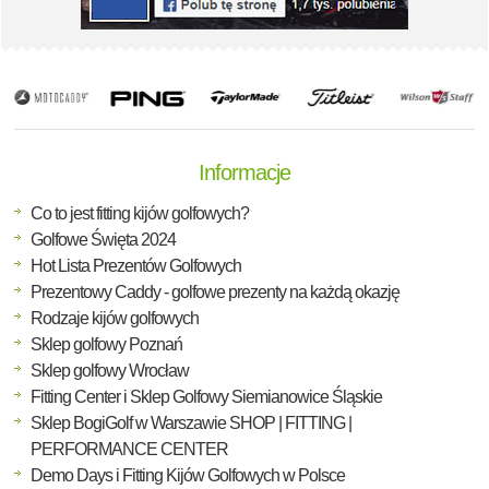
Informacje
Co to jest fitting kijów golfowych?
Golfowe Święta 2024
Hot Lista Prezentów Golfowych
Prezentowy Caddy - golfowe prezenty na każdą okazję
Rodzaje kijów golfowych
Sklep golfowy Poznań
Sklep golfowy Wrocław
Fitting Center i Sklep Golfowy Siemianowice Śląskie
Sklep BogiGolf w Warszawie SHOP | FITTING |
PERFORMANCE CENTER
Demo Days i Fitting Kijów Golfowych w Polsce