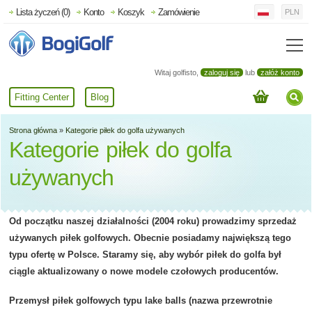
Lista życzeń (0)
Konto
Koszyk
Zamówienie
PLN
Witaj golfisto,
zaloguj się
lub
załóż konto
Fitting Center
Blog
Strona główna
»
Kategorie piłek do golfa używanych
Kategorie piłek do golfa
używanych
Od początku naszej działalności (2004 roku) prowadzimy sprzedaż
używanych piłek golfowych. Obecnie posiadamy największą tego
typu ofertę w Polsce. Staramy się, aby wybór piłek do golfa był
ciągle aktualizowany o nowe modele czołowych producentów.
Przemysł piłek golfowych typu lake balls (nazwa przewrotnie