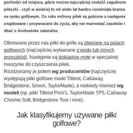
pochodzi od miejsca, gdzie można najczęściej znaleźć zagubione
piłeczki - czyli w wodzie) to od wielu lat bardzo rozwinięta branża
na rynku golfowym. Co roku miliony piłek są gubione a następnie
znajdowane i przywracane do życia, aby nie marnować zasobów i
dbać o środowisko naturalne.
Oferowane przez nas
piłki do golfa
są
zbierane na polach
golfowych
(najczęściej wyławiane
z wody lub innych
przeszkód
). Następnie są
dokładnie myte
w specjalnej
maszynie do czyszczenia piłek.
Rozdzielamy je potem
wg producentów
(najczęściej
występują piłki golfowe marki Titleist, Callaway,
Bridgestone, Srixon, TaylorMade), a niekiedy również
wg
modeli
(np.
piłki Titleist ProV1
, TaylorMade TP5, Callaway
Chrome Soft, Bridgestone Tour i inne).
Jak klasyfikujemy używane piłki
golfowe?