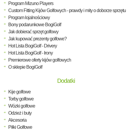
Program Mizuno Players
Custom Fitting Kijów Golfowych - prawdy i mity o doborze sprzętu
Program lojalnościowy
Bony podarunkowe BogiGolf
Jak dobierać sprzęt golfowy
Jak kupować prezenty golfowe?
Hot Lista BogiGolf - Drivery
Hot Lista BogiGolf - Irony
Premierowe oferty kijów golfowych
O sklepie BogiGolf
Dodatki
Kije golfowe
Torby golfowe
Wózki golfowe
Odzież i buty
Akcesoria
Piłki Golfowe