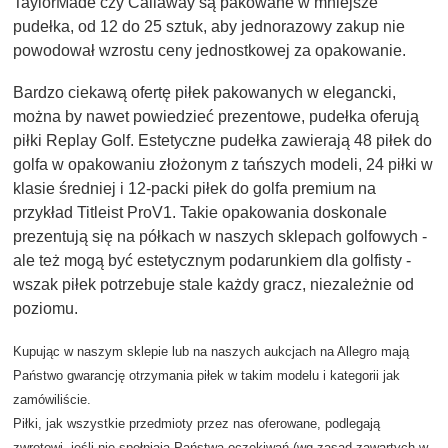
TaylorMade czy Callaway są pakowane w mniejsze
pudełka, od 12 do 25 sztuk, aby jednorazowy zakup nie
powodował wzrostu ceny jednostkowej za opakowanie.
Bardzo ciekawą ofertę piłek pakowanych w elegancki,
można by nawet powiedzieć prezentowe, pudełka oferują
piłki Replay Golf. Estetyczne pudełka zawierają 48
piłek do
golfa w opakowaniu
złożonym z tańszych modeli, 24 piłki w
klasie średniej i 12-packi piłek do golfa premium na
przykład Titleist ProV1. Takie opakowania doskonale
prezentują się na półkach w naszych sklepach golfowych -
ale też mogą być estetycznym podarunkiem dla golfisty -
wszak piłek potrzebuje stale każdy gracz, niezależnie od
poziomu.
Kupując w naszym sklepie lub na naszych aukcjach na Allegro mają
Państwo gwarancję otrzymania piłek w takim modelu i kategorii jak
zamówiliście.
Piłki, jak wszystkie przedmioty przez nas oferowane, podlegają
zwrotowi, jeśli nie spełniają Państwa oczekiwań (wg zasad zawartych w