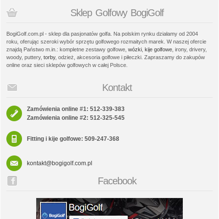
Sklep Golfowy BogiGolf
BogiGolf.com.pl - sklep dla pasjonatów golfa. Na polskim rynku działamy od 2004
roku, oferując szeroki wybór sprzętu golfowego rozmaitych marek. W naszej ofercie
znajdą Państwo m.in.: kompletne zestawy golfowe,
wózki
,
kije golfowe
, irony, drivery,
woody, puttery,
torby
, odzież, akcesoria golfowe i piłeczki. Zapraszamy do zakupów
online oraz sieci sklepów golfowych w całej Polsce.
Kontakt
Zamówienia online #1: 512-339-383
Zamówienia online #2: 512-325-545
Fitting i kije golfowe: 509-247-368
kontakt@bogigolf.com.pl
Facebook