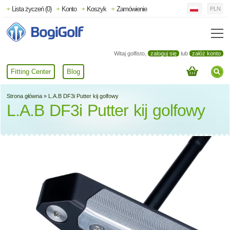
Lista życzeń (0)
Konto
Koszyk
Zamówienie
PLN
Witaj golfisto,
zaloguj się
lub
załóż konto
Fitting Center
Blog
Strona główna
»
L.A.B DF3i Putter kij golfowy
L.A.B DF3i Putter kij golfowy