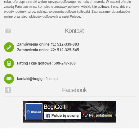
roku, oferując szeroki wybór sprzętu golfowego rozmaitych marek. W naszej ofercie
znajdą Państwo m.in.: kompletne zestawy golfowe,
wózki
,
kije golfowe
, irony, drivery,
woody, puttery,
torby
, odzież, akcesoria golfowe i piłeczki. Zapraszamy do zakupów
online oraz sieci sklepów golfowych w całej Polsce.
Kontakt
Zamówienia online #1: 512-339-383
Zamówienia online #2: 512-325-545
Fitting i kije golfowe: 509-247-368
kontakt@bogigolf.com.pl
Facebook