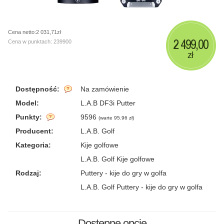
Cena netto:2 031,71zł
2 499,00
Cena w punktach: 239900
zł
Dostępność:
Na zamówienie
Model:
L.A.B DF3i Putter
Punkty:
9596
(
warte 95.96 zł
)
Producent:
L.A.B. Golf
Kategoria:
Kije golfowe
L.A.B. Golf Kije golfowe
Rodzaj:
Puttery - kije do gry w golfa
L.A.B. Golf Puttery - kije do gry w golfa
Dostępne opcje