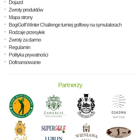
Dojazd
Zwroty produktów
Mapa strony
BogiGolf Winter Challenge turniej golfowy na symulatorach
Rodzaje przesyłek
Zwroty za darmo
Regulamin
Polityka prywatności
Dofinansowanie
Partnerzy