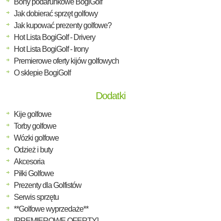
Bony podarunkowe BogiGolf
Jak dobierać sprzęt golfowy
Jak kupować prezenty golfowe?
Hot Lista BogiGolf - Drivery
Hot Lista BogiGolf - Irony
Premierowe oferty kijów golfowych
O sklepie BogiGolf
Dodatki
Kije golfowe
Torby golfowe
Wózki golfowe
Odzież i buty
Akcesoria
Piłki Golfowe
Prezenty dla Golfistów
Serwis sprzętu
**Golfowe wyprzedaże**
[PREMIEROWE OFERTY]