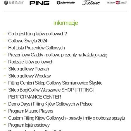
Informacje
Co to jest fitting kijów golfowych?
Golfowe Święta 2024
Hot Lista Prezentów Golfowych
Prezentowy Caddy - golfowe prezenty na każdą okazję
Rodzaje kijów golfowych
Sklep golfowy Poznań
Sklep golfowy Wrocław
Fitting Center i Sklep Golfowy Siemianowice Śląskie
Sklep BogiGolf w Warszawie SHOP | FITTING |
PERFORMANCE CENTER
Demo Days i Fitting Kijów Golfowych w Polsce
Program Mizuno Players
Custom Fitting Kijów Golfowych - prawdy i mity o doborze sprzętu
Program lojalnościowy