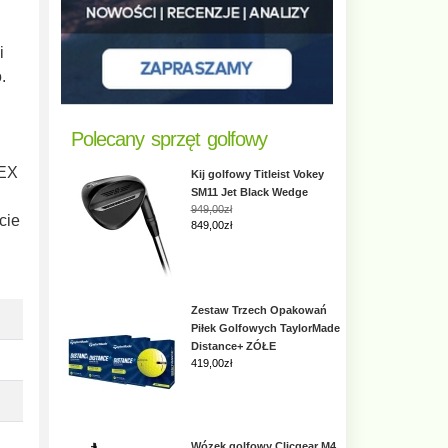
i
.
Polecany sprzęt golfowy
TEX
Kij golfowy Titleist Vokey
SM11 Jet Black Wedge
949,00zł
cie
849,00zł
Zestaw Trzech Opakowań
Piłek Golfowych TaylorMade
Distance+ ZÓŁE
419,00
zł
Wózek golfowy Clicgear M4