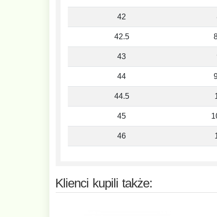
42
42.5
8
43
44
9
44.5
45
1
46
Klienci kupili także: