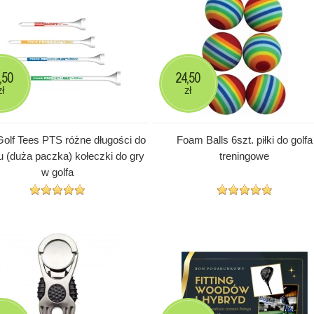
,50
24,50
zł
zł
Golf Tees PTS różne długości do
Foam Balls 6szt. piłki do golfa
 (duża paczka) kołeczki do gry
treningowe
w golfa