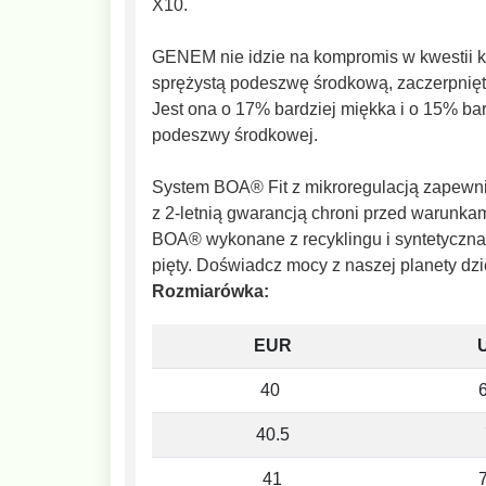
X10.
GENEM nie idzie na kompromis w kwestii 
sprężystą podeszwę środkową, zaczerpnięt
Jest ona o 17% bardziej miękka i o 15% bard
podeszwy środkowej.
System BOA® Fit z mikroregulacją zapew
z 2-letnią gwarancją chroni przed warunkam
BOA® wykonane z recyklingu i syntetyczna 
pięty. Doświadcz mocy z naszej planety
Rozmiarówka:
EUR
40
6
40.5
41
7