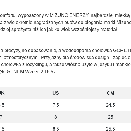
komfortu, wyposażony w MIZUNO ENERZY, najbardziej miękką 
ą z wielokrotnie nagradzanych butów do biegania marki Mizuno
ziej sprężysta niż ich jakikolwiek wcześniejszy materiał
nia precyzyjne dopasowanie, a wodoodporna cholewka GORE
i atmosferycznymi. Przyjazny dla środowiska design - zapięcie
cholewka z recyklingu, a także włókna użyte w języku i mankie
 dzięki GENEM WG GTX BOA.
UK
US
CM
.5
7.5
24.5
7
8
25
.5
8.5
25.5