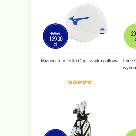
29
159,00
129,00
zł
Mizuno Tour Delta Cap czapka golfowa
Pride 
wyboru