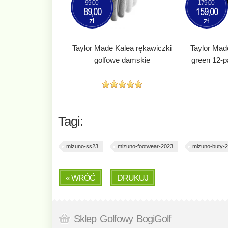
99,00
179,00
89,00
159,00
zł
zł
Taylor Made Kalea rękawiczki
Taylor Mad
golfowe damskie
green 12-p
Tagi:
mizuno-ss23
mizuno-footwear-2023
mizuno-buty-
« WRÓĆ
DRUKUJ
Sklep Golfowy BogiGolf