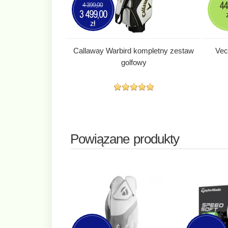
44
4 399,00
3 499,00
zł
Callaway Warbird kompletny zestaw
Vec
golfowy
Powiązane produkty