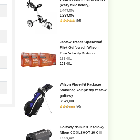
(wszystkie kolory)
1 449,00zł
1 299,00zł
5/5
Zestaw Trzech Opakowań
Piłek Golfowych Wilson
Tour Velocity Distance
299,00zł
239,00zł
Wilson PlayerFit Package
Standbag kompletny zestaw
golfowy
3 549,00
zł
5/5
Golfowy dalmierz laserowy
Nikon COOLSHOT 20 GIII
1 099,00zł