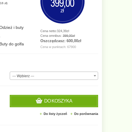
399,00
16 zł
)
zł
Odzież i buty
Cena netto:324,39zł
a
Cena omnibus:
399,00zł
Oszczędzasz:
600,00zł
Buty do golfa
Cena w punktach: 67900
--- Wybierz ---
DO KOSZYKA
Do listy życzeń
Do porównania