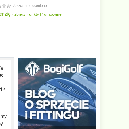
Jeszcze nie oceniono
enzję -
zbierz Punkty Promocyjne
Ta
ąc
j z
umy
my