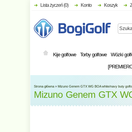
Lista życzeń (0)
Konto
Koszyk
Kije golfowe
Torby golfowe
Wózki gol
[PREMIER
Strona główna
»
Mizuno Genem GTX WG BOA white/navy buty golf
Mizuno Genem GTX WG 