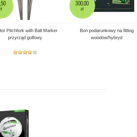
,50
300,00
zł
zł
tor Pitchfork with Ball Marker
Bon podarunkowy na fitting
przyrząd golfowy
woodów/hybryd