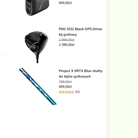
849,00zł
PXG 0311 Black OPS Driver
kij golfowy
2 999,00zł
2 399,00zł
Project X VRTX Blue shafty
do kijów golfowych
799,00zł
699,00zł
5/5