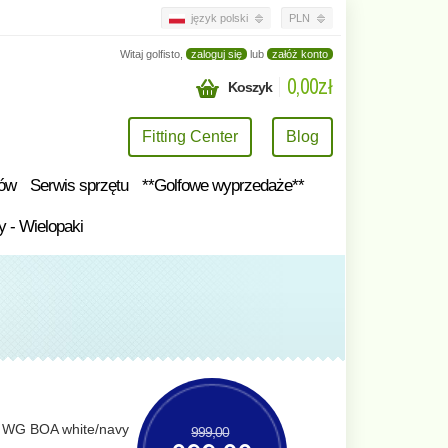
język polski
PLN
Witaj golfisto,
zaloguj się
lub
załóż konto
0,00zł
Koszyk
Fitting Center
Blog
tów
Serwis sprzętu
**Golfowe wyprzedaże**
y - Wielopaki
WG BOA white/navy
999,00