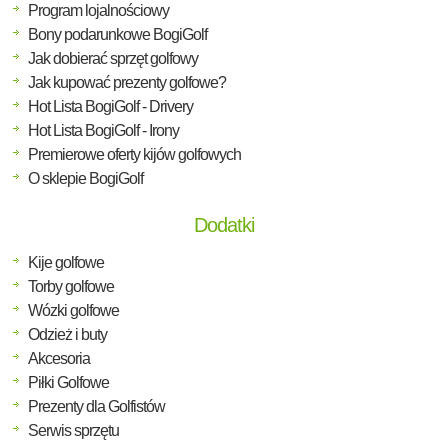
Program lojalnościowy
Bony podarunkowe BogiGolf
Jak dobierać sprzęt golfowy
Jak kupować prezenty golfowe?
Hot Lista BogiGolf - Drivery
Hot Lista BogiGolf - Irony
Premierowe oferty kijów golfowych
O sklepie BogiGolf
Dodatki
Kije golfowe
Torby golfowe
Wózki golfowe
Odzież i buty
Akcesoria
Piłki Golfowe
Prezenty dla Golfistów
Serwis sprzętu