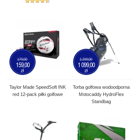
179,00
1 299,00
159,00
1 099,00
zł
zł
Taylor Made SpeedSoft INK
Torba golfowa wodoodporna
red 12-pack piłki golfowe
Motocaddy HydroFlex
Standbag