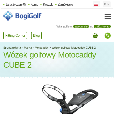
Lista życzeń (0)
Konto
Koszyk
Zamówienie
PLN
Witaj golfisto,
zaloguj się
lub
załóż konto
Fitting Center
Blog
Strona główna
»
Marka
»
Motocaddy
»
Wózek golfowy Motocaddy CUBE 2
Wózek golfowy Motocaddy
CUBE 2