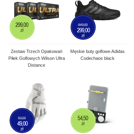
299,00
849,00
299,00
zł
zł
Zestaw Trzech Opakowań
Męskie buty golfowe Adidas
Piłek Golfowych Wilson Ultra
Codechaos black
Distance
54,50
59,00
49,00
zł
zł