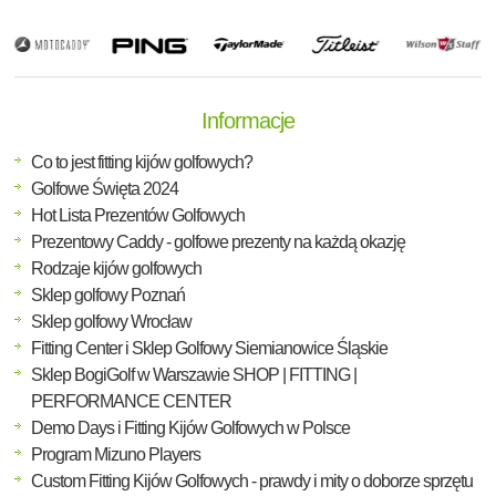
Informacje
Co to jest fitting kijów golfowych?
Golfowe Święta 2024
Hot Lista Prezentów Golfowych
Prezentowy Caddy - golfowe prezenty na każdą okazję
Rodzaje kijów golfowych
Sklep golfowy Poznań
Sklep golfowy Wrocław
Fitting Center i Sklep Golfowy Siemianowice Śląskie
Sklep BogiGolf w Warszawie SHOP | FITTING |
PERFORMANCE CENTER
Demo Days i Fitting Kijów Golfowych w Polsce
Program Mizuno Players
Custom Fitting Kijów Golfowych - prawdy i mity o doborze sprzętu