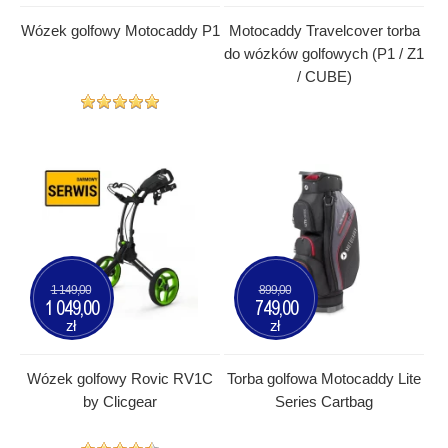
Wózek golfowy Motocaddy P1
Motocaddy Travelcover torba
do wózków golfowych (P1 / Z1
/ CUBE)
1 149,00
899,00
1 049,00
749,00
zł
zł
Wózek golfowy Rovic RV1C
Torba golfowa Motocaddy Lite
by Clicgear
Series Cartbag