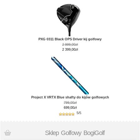
PXG 0311 Black OPS Driver kij golfowy
2 999,00zł
2 399,00zł
Project X VRTX Blue shafty do kijów golfowych
799,00zł
699,00zł
5/5
Sklep Golfowy BogiGolf