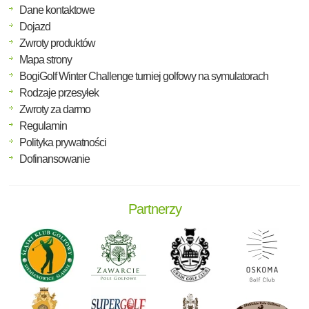
Dane kontaktowe
Dojazd
Zwroty produktów
Mapa strony
BogiGolf Winter Challenge turniej golfowy na symulatorach
Rodzaje przesyłek
Zwroty za darmo
Regulamin
Polityka prywatności
Dofinansowanie
Partnerzy