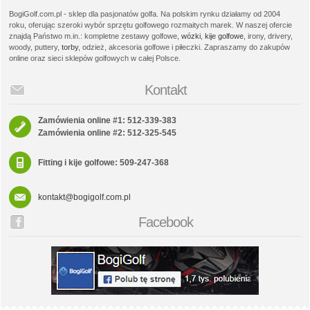
BogiGolf.com.pl - sklep dla pasjonatów golfa. Na polskim rynku działamy od 2004
roku, oferując szeroki wybór sprzętu golfowego rozmaitych marek. W naszej ofercie
znajdą Państwo m.in.: kompletne zestawy golfowe,
wózki
,
kije golfowe
, irony, drivery,
woody, puttery,
torby
, odzież, akcesoria golfowe i piłeczki. Zapraszamy do zakupów
online oraz sieci sklepów golfowych w całej Polsce.
Kontakt
Zamówienia online #1: 512-339-383
Zamówienia online #2: 512-325-545
Fitting i kije golfowe: 509-247-368
kontakt@bogigolf.com.pl
Facebook