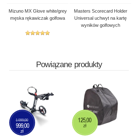
Mizuno MX Glove white/grey
Masters Scorecard Holder
męska rękawiczak golfowa
Universal uchwyt na kartę
wyników golfowych
Powiązane produkty
125,00
1 099,00
999,00
zł
zł