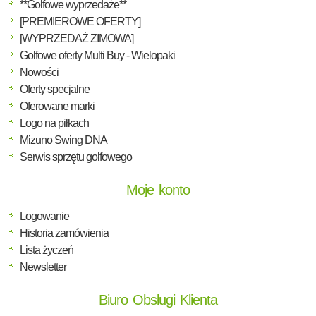
**Golfowe wyprzedaże**
[PREMIEROWE OFERTY]
[WYPRZEDAŻ ZIMOWA]
Golfowe oferty Multi Buy - Wielopaki
Nowości
Oferty specjalne
Oferowane marki
Logo na piłkach
Mizuno Swing DNA
Serwis sprzętu golfowego
Moje konto
Logowanie
Historia zamówienia
Lista życzeń
Newsletter
Biuro Obsługi Klienta