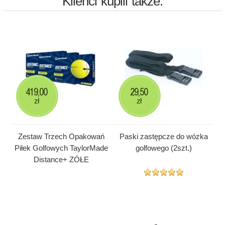
Klienci kupili także:
419,00
29,50
zł
zł
Zestaw Trzech Opakowań
Paski zastępcze do wózka
Piłek Golfowych TaylorMade
golfowego (2szt.)
Distance+ ZÓŁE