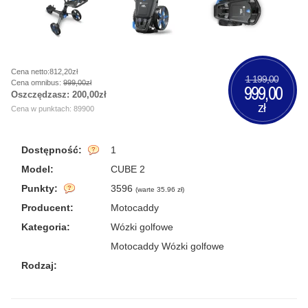
Cena netto:812,20zł
1 199,00
Cena omnibus:
999,00zł
999,00
Oszczędzasz:
200,00zł
zł
Cena w punktach: 89900
Dostępność:
1
Model:
CUBE 2
Punkty:
3596
(
warte 35.96 zł
)
Producent:
Motocaddy
Kategoria:
Wózki golfowe
Motocaddy Wózki golfowe
Rodzaj: