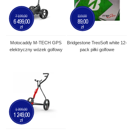
7 199,00
119,00
6 499,00
89,00
zł
zł
Motocaddy M-TECH GPS
Bridgestone TreoSoft white 12-
elektryczny wózek golfowy
pack piłki golfowe
1 399,00
1 249,00
zł