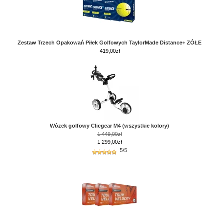
Zestaw Trzech Opakowań Piłek Golfowych TaylorMade Distance+ ZÓŁE
419,00
zł
Wózek golfowy Clicgear M4 (wszystkie kolory)
1 449,00zł
1 299,00zł
5/5