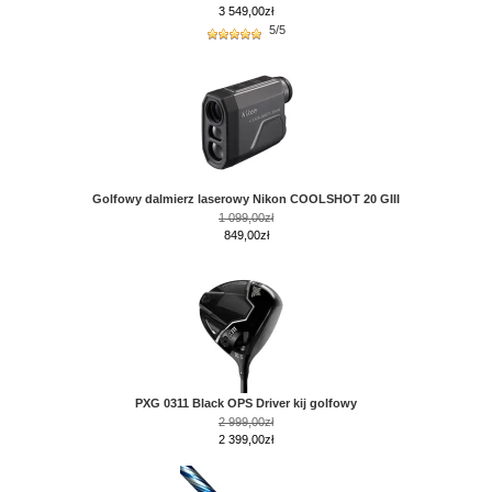
3 549,00
zł
5/5
Golfowy dalmierz laserowy Nikon COOLSHOT 20 GIII
1 099,00zł
849,00zł
PXG 0311 Black OPS Driver kij golfowy
2 999,00zł
2 399,00zł