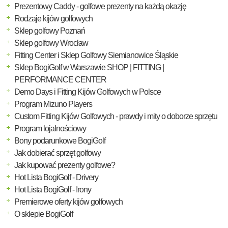
Prezentowy Caddy - golfowe prezenty na każdą okazję
Rodzaje kijów golfowych
Sklep golfowy Poznań
Sklep golfowy Wrocław
Fitting Center i Sklep Golfowy Siemianowice Śląskie
Sklep BogiGolf w Warszawie SHOP | FITTING |
PERFORMANCE CENTER
Demo Days i Fitting Kijów Golfowych w Polsce
Program Mizuno Players
Custom Fitting Kijów Golfowych - prawdy i mity o doborze sprzętu
Program lojalnościowy
Bony podarunkowe BogiGolf
Jak dobierać sprzęt golfowy
Jak kupować prezenty golfowe?
Hot Lista BogiGolf - Drivery
Hot Lista BogiGolf - Irony
Premierowe oferty kijów golfowych
O sklepie BogiGolf