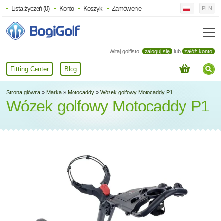
Lista życzeń (0)
Konto
Koszyk
Zamówienie
PLN
Witaj golfisto,
zaloguj się
lub
załóż konto
Fitting Center
Blog
Strona główna
»
Marka
»
Motocaddy
»
Wózek golfowy Motocaddy P1
Wózek golfowy Motocaddy P1