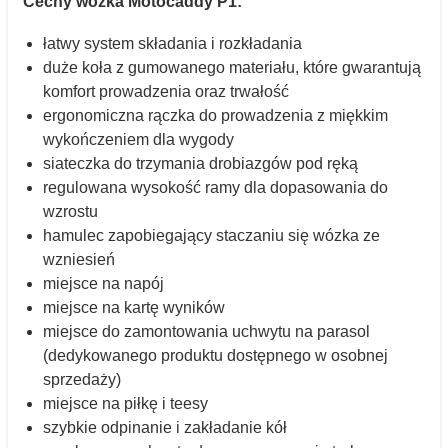
Cechy wózka Motocaddy P1:
łatwy system składania i rozkładania
duże koła z gumowanego materiału, które gwarantują
komfort prowadzenia oraz trwałość
ergonomiczna rączka do prowadzenia z miękkim
wykończeniem dla wygody
siateczka do trzymania drobiazgów pod ręką
regulowana wysokość ramy dla dopasowania do
wzrostu
hamulec zapobiegający staczaniu się wózka ze
wzniesień
miejsce na napój
miejsce na kartę wyników
miejsce do zamontowania uchwytu na parasol
(dedykowanego produktu dostępnego w osobnej
sprzedaży)
miejsce na piłkę i teesy
szybkie odpinanie i zakładanie kół