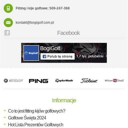
Fitting i kije golfowe: 509-247-368
kontakt@bogigolf.com.pl
Facebook
Informacje
Co to jest fitting kijów golfowych?
Golfowe Święta 2024
Hot Lista Prezentów Golfowych