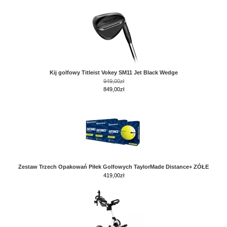
Kij golfowy Titleist Vokey SM11 Jet Black Wedge
949,00zł
849,00zł
Zestaw Trzech Opakowań Piłek Golfowych TaylorMade Distance+ ZÓŁE
419,00
zł