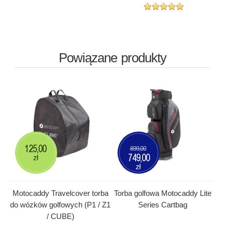
Powiązane produkty
125,00
899,00
749,00
zł
zł
Motocaddy Travelcover torba
Torba golfowa Motocaddy Lite
do wózków golfowych (P1 / Z1
Series Cartbag
/ CUBE)