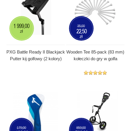
1 999,00
35,00
22,50
zł
zł
PXG Battle Ready II Blackjack
Wooden Tee 85-pack (83 mm)
Putter kij golfowy (2 kolory)
kołeczki do gry w golfa
179,00
859,00