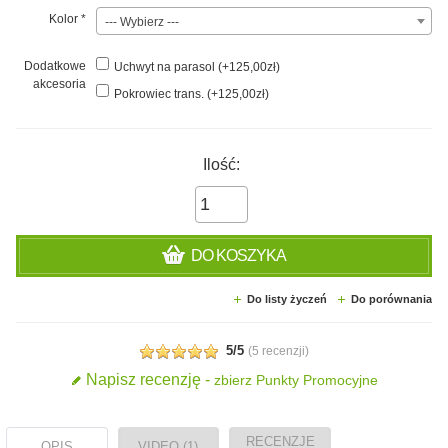
Kolor
*
--- Wybierz ---
Dodatkowe
Uchwyt na parasol (+125,00zł)
akcesoria
Pokrowiec trans. (+125,00zł)
Ilość:
DO KOSZYKA
Do listy życzeń
Do porównania
5/5
(
5 recenzji
)
Napisz recenzję -
zbierz Punkty Promocyjne
RECENZJE
OPIS
VIDEO (1)