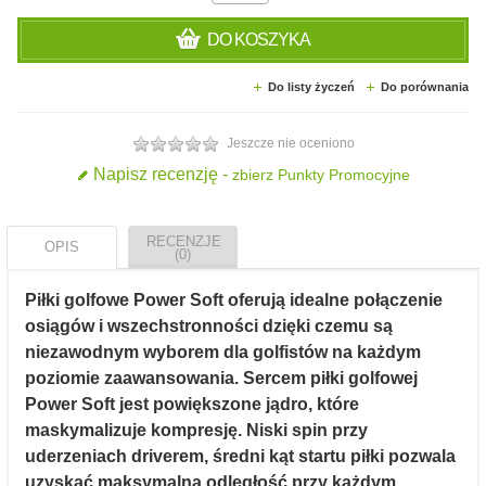
DO KOSZYKA
Do listy życzeń
Do porównania
Jeszcze nie oceniono
Napisz recenzję -
zbierz Punkty Promocyjne
RECENZJE
OPIS
(0)
Piłki golfowe Power Soft oferują idealne połączenie
osiągów i wszechstronności dzięki czemu są
niezawodnym wyborem dla golfistów na każdym
poziomie zaawansowania. Sercem piłki golfowej
Power Soft jest powiększone jądro, które
maskymalizuje kompresję. Niski spin przy
uderzeniach driverem, średni kąt startu piłki pozwala
uzyskać maksymalną odległość przy każdym