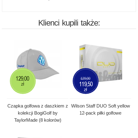
Klienci kupili także:
129,00
129,00
119,50
zł
zł
Czapka golfowa z daszkiem z
Wilson Staff DUO Soft yellow
kolekcji BogiGolf by
12-pack piłki golfowe
TaylorMade (8 kolorów)