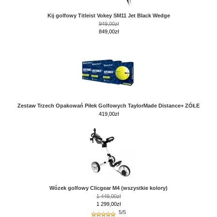
Kij golfowy Titleist Vokey SM11 Jet Black Wedge
949,00zł
849,00zł
Zestaw Trzech Opakowań Piłek Golfowych TaylorMade Distance+ ZÓŁE
419,00
zł
Wózek golfowy Clicgear M4 (wszystkie kolory)
1 449,00zł
1 299,00zł
5/5