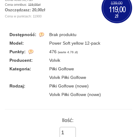
139,00
Cena omnibus:
119,00zł
119,00
Oszczędzasz:
20,00zł
zł
Cena w punktach: 11900
Dostępność:
Brak produktu
Model:
Power Soft yellow 12-pack
Punkty:
476
(
warte 4.76 zł
)
Producent:
Volvik
Kategoria:
Piłki Golfowe
Volvik Piłki Golfowe
Rodzaj:
Piłki Golfowe (nowe)
Volvik Piłki Golfowe (nowe)
Ilość: