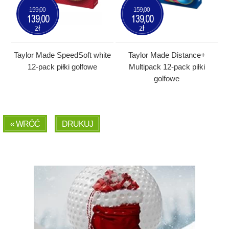
159,00
159,00
139,00
139,00
zł
zł
Taylor Made SpeedSoft white
Taylor Made Distance+
12-pack piłki golfowe
Multipack 12-pack piłki
golfowe
« WRÓĆ
DRUKUJ