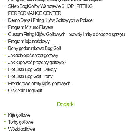
Sklep BogiGolf w Warszawie SHOP | FITTING |
PERFORMANCE CENTER
Demo Days i Fitting Kijów Golfowych w Polsce
Program Mizuno Players
Custom Fitting Kijów Golfowych - prawdy i mity o doborze sprzętu
Program lojalnościowy
Bony podarunkowe BogiGolf
Jak dobierać sprzęt golfowy
Jak kupować prezenty golfowe?
Hot Lista BogiGolf - Drivery
Hot Lista BogiGolf - Irony
Premierowe oferty kijów golfowych
O sklepie BogiGolf
Dodatki
Kije golfowe
Torby golfowe
Wózki golfowe