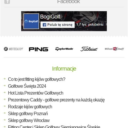
Facebook
Informacje
Co to jest fitting kijów golfowych?
Golfowe Święta 2024
Hot Lista Prezentów Golfowych
Prezentowy Caddy - golfowe prezenty na każdą okazję
Rodzaje kijów golfowych
Sklep golfowy Poznań
Sklep golfowy Wrocław
Fitting Center i Sklep Golfowy Siemianowice Śląskie