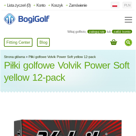
Lista życzeń (0)
Konto
Koszyk
Zamówienie
PLN
Witaj golfisto,
zaloguj się
lub
załóż konto
Fitting Center
Blog
Strona główna
»
Piłki golfowe Volvik Power Soft yellow 12-pack
Piłki golfowe Volvik Power Soft
yellow 12-pack