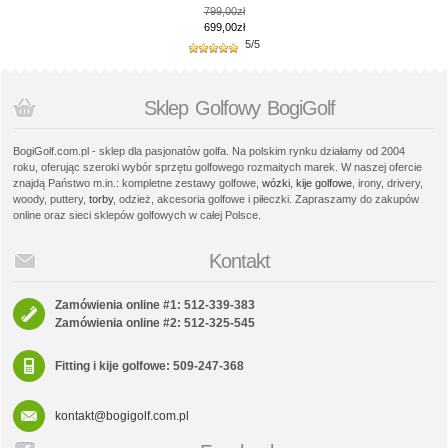
799,00zł
699,00zł
5/5
Sklep Golfowy BogiGolf
BogiGolf.com.pl - sklep dla pasjonatów golfa. Na polskim rynku działamy od 2004
roku, oferując szeroki wybór sprzętu golfowego rozmaitych marek. W naszej ofercie
znajdą Państwo m.in.: kompletne zestawy golfowe,
wózki
,
kije golfowe
, irony, drivery,
woody, puttery,
torby
, odzież, akcesoria golfowe i piłeczki. Zapraszamy do zakupów
online oraz sieci sklepów golfowych w całej Polsce.
Kontakt
Zamówienia online #1: 512-339-383
Zamówienia online #2: 512-325-545
Fitting i kije golfowe: 509-247-368
kontakt@bogigolf.com.pl