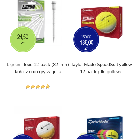
24,50
159,00
139,00
zł
zł
Lignum Tees 12-pack (82 mm)
Taylor Made SpeedSoft yellow
kołeczki do gry w golfa
12-pack piłki golfowe