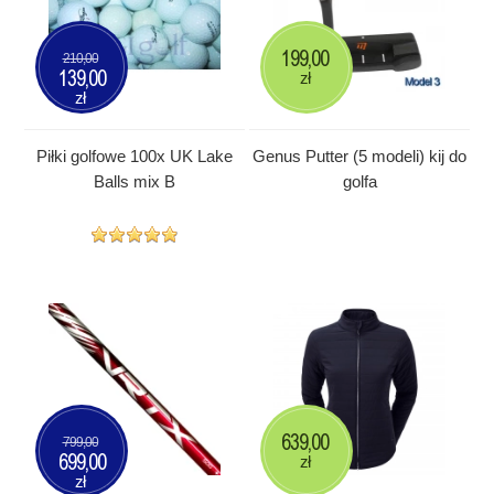
199,00
210,00
139,00
zł
zł
Piłki golfowe 100x UK Lake
Genus Putter (5 modeli) kij do
Balls mix B
golfa
639,00
799,00
699,00
zł
zł