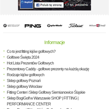
Informacje
Co to jest fitting kijów golfowych?
Golfowe Święta 2024
Hot Lista Prezentów Golfowych
Prezentowy Caddy - golfowe prezenty na każdą okazję
Rodzaje kijów golfowych
Sklep golfowy Poznań
Sklep golfowy Wrocław
Fitting Center i Sklep Golfowy Siemianowice Śląskie
Sklep BogiGolf w Warszawie SHOP | FITTING |
PERFORMANCE CENTER