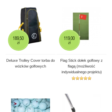
189,50
119,00
zł
zł
Deluxe Trolley Cover torba do
Flag Stick dołek golfowy z
wózków golfowych
flagą (możliwość
indywidualnego projektu)