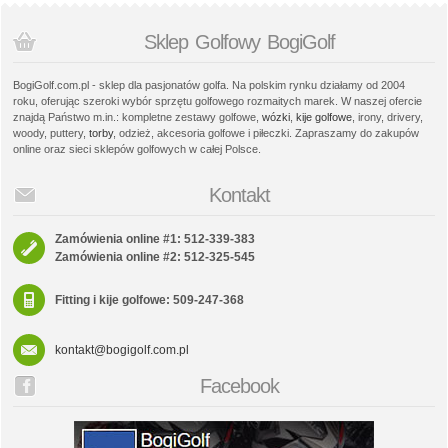
Sklep Golfowy BogiGolf
BogiGolf.com.pl - sklep dla pasjonatów golfa. Na polskim rynku działamy od 2004
roku, oferując szeroki wybór sprzętu golfowego rozmaitych marek. W naszej ofercie
znajdą Państwo m.in.: kompletne zestawy golfowe,
wózki
,
kije golfowe
, irony, drivery,
woody, puttery,
torby
, odzież, akcesoria golfowe i piłeczki. Zapraszamy do zakupów
online oraz sieci sklepów golfowych w całej Polsce.
Kontakt
Zamówienia online #1: 512-339-383
Zamówienia online #2: 512-325-545
Fitting i kije golfowe: 509-247-368
kontakt@bogigolf.com.pl
Facebook