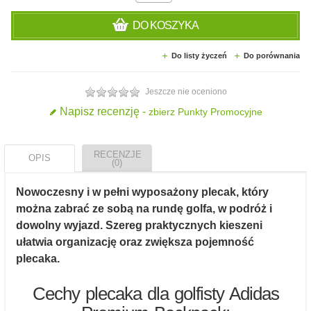
DO KOSZYKA
Do listy życzeń
Do porównania
Jeszcze nie oceniono
Napisz recenzję -
zbierz Punkty Promocyjne
RECENZJE
OPIS
(0)
Nowoczesny i w pełni wyposażony plecak, który
można zabrać ze sobą na rundę golfa, w podróż i
dowolny wyjazd. Szereg praktycznych kieszeni
ułatwia organizację oraz zwiększa pojemność
plecaka.
Cechy plecaka dla golfisty Adidas