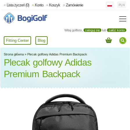
Lista życzeń (0)
Konto
Koszyk
Zamówienie
PLN
Witaj golfisto,
zaloguj się
lub
załóż konto
Fitting Center
Blog
Strona główna
»
Plecak golfowy Adidas Premium Backpack
Plecak golfowy Adidas
Premium Backpack