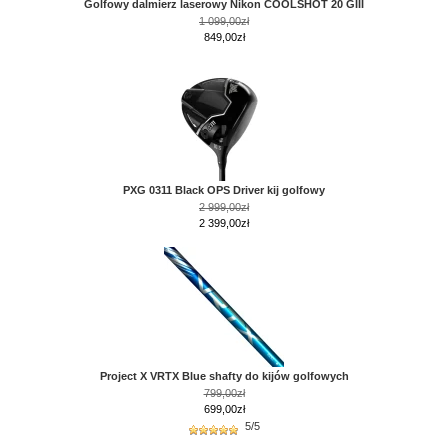
Golfowy dalmierz laserowy Nikon COOLSHOT 20 GIII
1 099,00zł
849,00zł
PXG 0311 Black OPS Driver kij golfowy
2 999,00zł
2 399,00zł
Project X VRTX Blue shafty do kijów golfowych
799,00zł
699,00zł
5/5