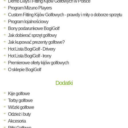
Demo Days i Fitting Kijów Golfowych w Polsce
Program Mizuno Players
Custom Fitting Kijów Golfowych - prawdy i mity o doborze sprzętu
Program lojalnościowy
Bony podarunkowe BogiGolf
Jak dobierać sprzęt golfowy
Jak kupować prezenty golfowe?
Hot Lista BogiGolf - Drivery
Hot Lista BogiGolf - Irony
Premierowe oferty kijów golfowych
O sklepie BogiGolf
Dodatki
Kije golfowe
Torby golfowe
Wózki golfowe
Odzież i buty
Akcesoria
Piłki Golfowe