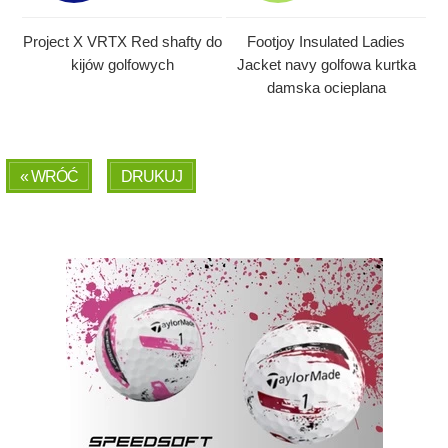
Project X VRTX Red shafty do
Footjoy Insulated Ladies
kijów golfowych
Jacket navy golfowa kurtka
damska ocieplana
« WRÓĆ
DRUKUJ