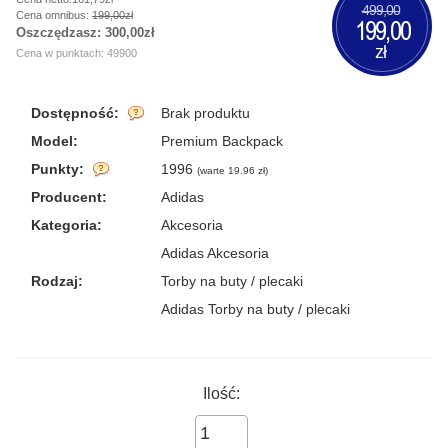
499,00
Cena omnibus:
199,00zł
199,00
Oszczędzasz:
300,00zł
zł
Cena w punktach: 49900
Dostępność:
Brak produktu
Model:
Premium Backpack
Punkty:
1996
(
warte 19.96 zł
)
Producent:
Adidas
Kategoria:
Akcesoria
Adidas Akcesoria
Rodzaj:
Torby na buty / plecaki
Adidas Torby na buty / plecaki
Ilość: