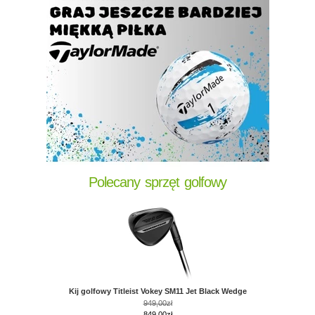
Polecany sprzęt golfowy
Kij golfowy Titleist Vokey SM11 Jet Black Wedge
949,00zł
849,00zł