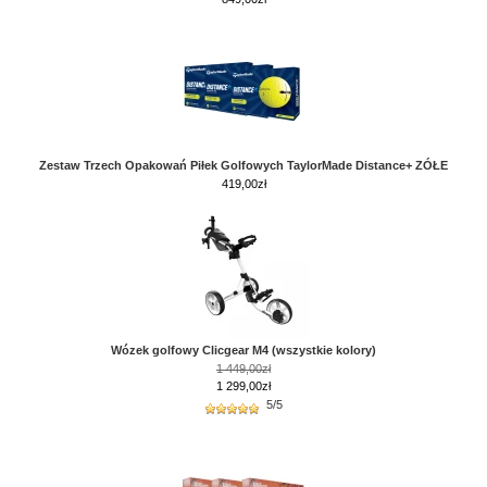
Zestaw Trzech Opakowań Piłek Golfowych TaylorMade Distance+ ZÓŁE
419,00
zł
Wózek golfowy Clicgear M4 (wszystkie kolory)
1 449,00zł
1 299,00zł
5/5