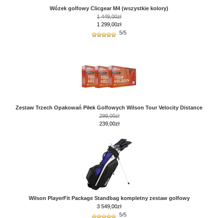
Wózek golfowy Clicgear M4 (wszystkie kolory)
1 449,00zł
1 299,00zł
5/5
Zestaw Trzech Opakowań Piłek Golfowych Wilson Tour Velocity Distance
299,00zł
239,00zł
Wilson PlayerFit Package Standbag kompletny zestaw golfowy
3 549,00
zł
5/5