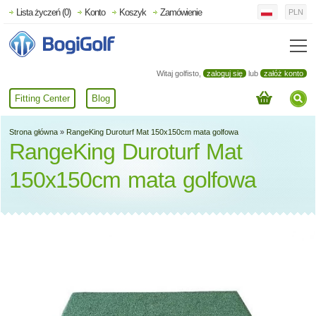
Lista życzeń (0)
Konto
Koszyk
Zamówienie
PLN
Witaj golfisto,
zaloguj się
lub
załóż konto
Fitting Center
Blog
Strona główna
»
RangeKing Duroturf Mat 150x150cm mata golfowa
RangeKing Duroturf Mat
150x150cm mata golfowa