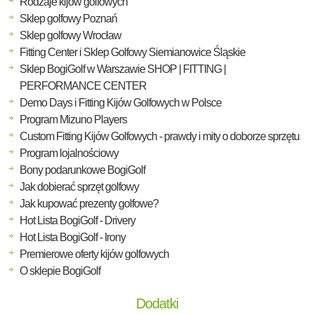
Rodzaje kijów golfowych
Sklep golfowy Poznań
Sklep golfowy Wrocław
Fitting Center i Sklep Golfowy Siemianowice Śląskie
Sklep BogiGolf w Warszawie SHOP | FITTING |
PERFORMANCE CENTER
Demo Days i Fitting Kijów Golfowych w Polsce
Program Mizuno Players
Custom Fitting Kijów Golfowych - prawdy i mity o doborze sprzętu
Program lojalnościowy
Bony podarunkowe BogiGolf
Jak dobierać sprzęt golfowy
Jak kupować prezenty golfowe?
Hot Lista BogiGolf - Drivery
Hot Lista BogiGolf - Irony
Premierowe oferty kijów golfowych
O sklepie BogiGolf
Dodatki