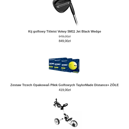
Kij golfowy Titleist Vokey SM11 Jet Black Wedge
949,00zł
849,00zł
Zestaw Trzech Opakowań Piłek Golfowych TaylorMade Distance+ ZÓŁE
419,00
zł