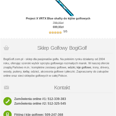
Project X VRTX Blue shafty do kijów golfowych
799,00zł
699,00zł
5/5
Sklep Golfowy BogiGolf
BogiGolf.com.pl - sklep dla pasjonatów golfa. Na polskim rynku działamy od 2004
roku, oferując szeroki wybór sprzętu golfowego rozmaitych marek. W naszej ofercie
znajdą Państwo m.in.: kompletne zestawy golfowe,
wózki
,
kije golfowe
, irony, drivery,
woody, puttery,
torby
, odzież, akcesoria golfowe i piłeczki. Zapraszamy do zakupów
online oraz sieci sklepów golfowych w całej Polsce.
Kontakt
Zamówienia online #1: 512-339-383
Zamówienia online #2: 512-325-545
Fitting i kije golfowe: 509-247-368