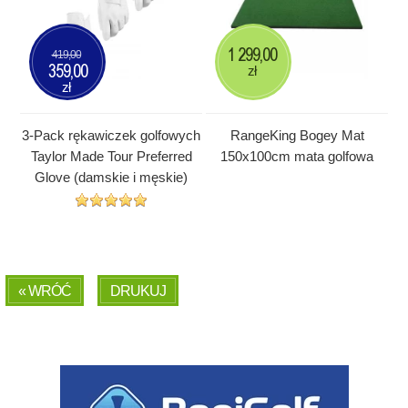
1 299,00
419,00
359,00
zł
zł
3-Pack rękawiczek golfowych
RangeKing Bogey Mat
Taylor Made Tour Preferred
150x100cm mata golfowa
Glove (damskie i męskie)
« WRÓĆ
DRUKUJ