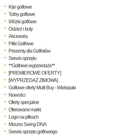
Kije golfowe
Torby golfowe
Wózki golfowe
Odzież i buty
Akcesoria
Piłki Golfowe
Prezenty dla Golfistów
Serwis sprzętu
**Golfowe wyprzedaże**
[PREMIEROWE OFERTY]
[WYPRZEDAŻ ZIMOWA]
Golfowe oferty Multi Buy - Wielopaki
Nowości
Oferty specjalne
Oferowane marki
Logo na piłkach
Mizuno Swing DNA
Serwis sprzętu golfowego