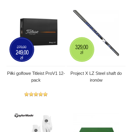
329,00
279,00
249,00
zł
zł
Piłki golfowe Titleist ProV1 12-
Project X LZ Steel shaft do
pack
ironów