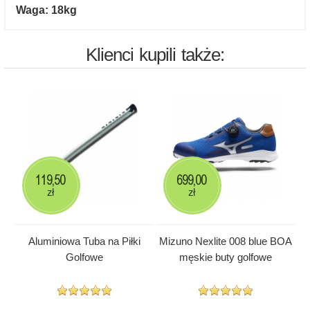
Waga: 18kg
Klienci kupili także:
119,50
699,00
zł
zł
Aluminiowa Tuba na Piłki
Mizuno Nexlite 008 blue BOA
Golfowe
męskie buty golfowe