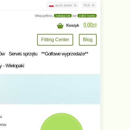
język polski
PLN
Witaj golfisto,
zaloguj się
lub
załóż konto
0,00zł
Koszyk
Fitting Center
Blog
tów
Serwis sprzętu
**Golfowe wyprzedaże**
y - Wielopaki
tu
 mix