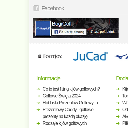
Facebook
Informacje
Doda
Co to jest fitting kijów golfowych?
Kij
Golfowe Święta 2024
Tor
Hot Lista Prezentów Golfowych
Wó
Prezentowy Caddy - golfowe
Odz
prezenty na każdą okazję
Ak
Rodzaje kijów golfowych
Pił