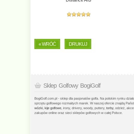
« WRÓĆ
DRUKUJ
Sklep Golfowy BogiGolf
BogiGolf.com.pl - sklep dla pasjonatów golfa. Na polskim rynku dzia
sprzętu golfowego rozmaitych marek. W naszej ofercie znajdą Państ
wózki
,
kije golfowe
, irony, drivery, woody, puttery,
torby
, odzież, akce
zakupów online oraz sieci sklepów golfowych w całej Polsce.