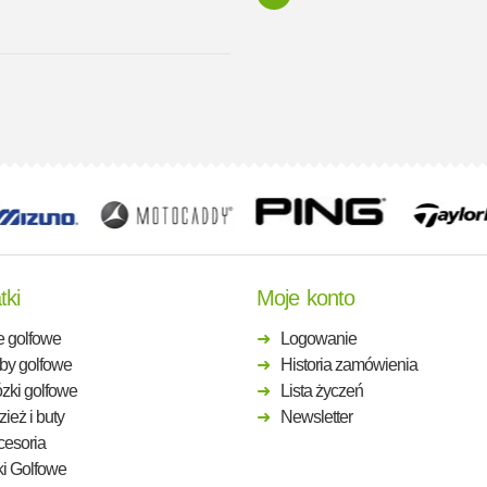
tki
Moje konto
e golfowe
Logowanie
by golfowe
Historia zamówienia
zki golfowe
Lista życzeń
ież i buty
Newsletter
cesoria
ki Golfowe