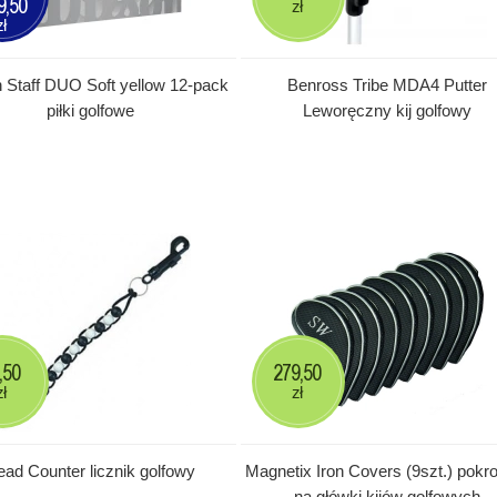
9,50
zł
zł
 Staff DUO Soft yellow 12-pack
Benross Tribe MDA4 Putter
piłki golfowe
Leworęczny kij golfowy
,50
279,50
zł
zł
ead Counter licznik golfowy
Magnetix Iron Covers (9szt.) pok
na główki kijów golfowych