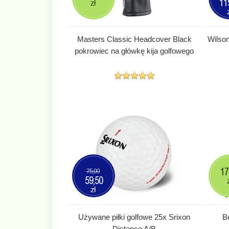
11
zł
Masters Classic Headcover Black
Wilson
pokrowiec na główkę kija golfowego
17
75,00
59,50
zł
Używane piłki golfowe 25x Srixon
B
Distance A/B