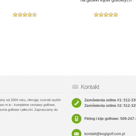
Kontakt
łamy od 2004 roku, oferując szeroki wybór
Zamówienia online #1: 512-33
wo m.in.: kompletne zestawy golfowe,
Zamówienia online #2: 512-32
soria golfowe i piłeczki. Zapraszamy do
Fitting i kije golfowe: 509-247
kontakt@bogigolf.com.pl