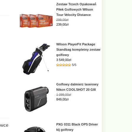
Zestaw Trzech Opakowań
Piłek Golfowych Wilson
Tour Velocity Distance
299,00zł
239,00zł
Wilson PlayerFit Package
Standbag kompletny zestaw
golfowy
3 549,00
zł
5/5
Golfowy dalmierz laserowy
Nikon COOLSHOT 20 GIII
1 099,00zł
849,00zł
rowce
PXG 0311 Black OPS Driver
kij golfowy