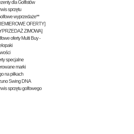
zenty dla Golfistów
wis sprzętu
Golfowe wyprzedaże**
REMIEROWE OFERTY]
YPRZEDAŻ ZIMOWA]
fowe oferty Multi Buy -
elopaki
wości
rty specjalne
erowane marki
o na piłkach
zuno Swing DNA
wis sprzętu golfowego