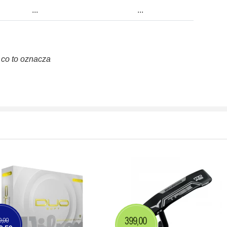
...
...
z co to oznacza
399,00
9,00