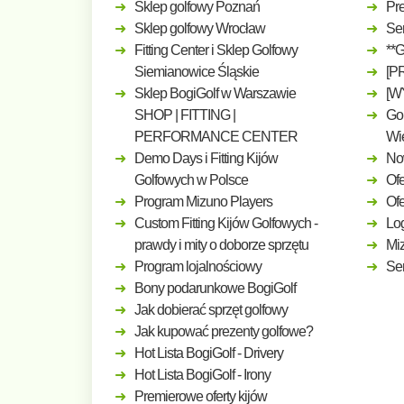
Sklep golfowy Poznań
Pre
Sklep golfowy Wrocław
Ser
Fitting Center i Sklep Golfowy
**
Siemianowice Śląskie
[P
Sklep BogiGolf w Warszawie
[W
SHOP | FITTING |
Gol
PERFORMANCE CENTER
Wi
Demo Days i Fitting Kijów
No
Golfowych w Polsce
Ofe
Program Mizuno Players
Of
Custom Fitting Kijów Golfowych -
Log
prawdy i mity o doborze sprzętu
Mi
Program lojalnościowy
Ser
Bony podarunkowe BogiGolf
Jak dobierać sprzęt golfowy
Jak kupować prezenty golfowe?
Hot Lista BogiGolf - Drivery
Hot Lista BogiGolf - Irony
Premierowe oferty kijów