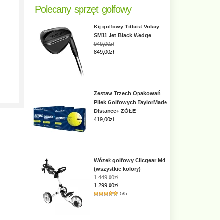
Polecany sprzęt golfowy
Kij golfowy Titleist Vokey
SM11 Jet Black Wedge
949,00zł
849,00zł
Zestaw Trzech Opakowań
Piłek Golfowych TaylorMade
Distance+ ZÓŁE
419,00
zł
Wózek golfowy Clicgear M4
(wszystkie kolory)
1 449,00zł
1 299,00zł
5/5