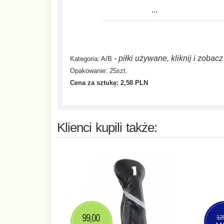
...
-
piłki używane, kliknij i zobac
Kategoria: A/B
Opakowanie: 25szt.
Cena za sztukę:
2,58 PLN
Klienci kupili także:
99,00
12