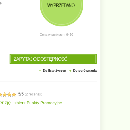
ł
)
WYPRZEDANO
Cena w punktach: 6450
ZAPYTAJ O DOSTĘPNOŚĆ
Do listy życzeń
Do porównania
5/5
(
2 recenzji
)
enzję -
zbierz Punkty Promocyjne