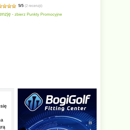
5/5
(
2 recenzji
)
enzję -
zbierz Punkty Promocyjne
się
na
grą