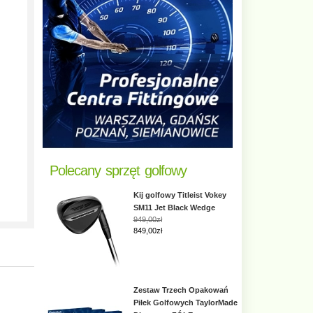
Polecany sprzęt golfowy
Kij golfowy Titleist Vokey
SM11 Jet Black Wedge
949,00zł
849,00zł
Zestaw Trzech Opakowań
Piłek Golfowych TaylorMade