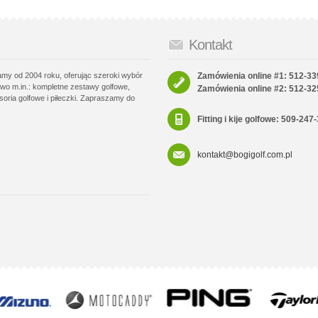
Kontakt
łamy od 2004 roku, oferując szeroki wybór
Zamówienia online #1: 512-33
wo m.in.: kompletne zestawy golfowe,
Zamówienia online #2: 512-32
soria golfowe i piłeczki. Zapraszamy do
Fitting i kije golfowe: 509-247
kontakt@bogigolf.com.pl