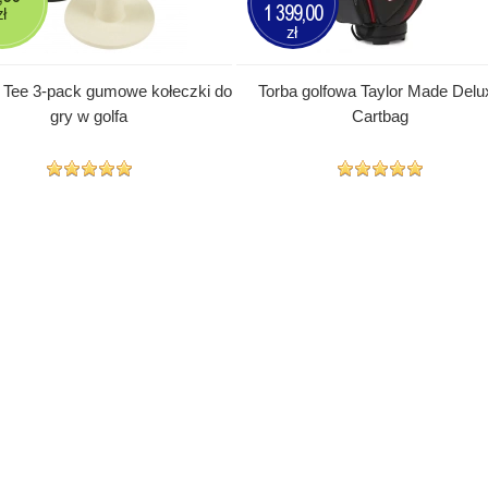
1 399,00
zł
zł
 Tee 3-pack gumowe kołeczki do
Torba golfowa Taylor Made Delu
gry w golfa
Cartbag