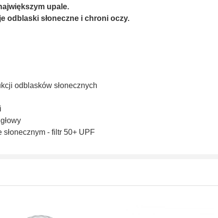
największym upale.
 odblaski słoneczne i chroni oczy.
ukcji odblasków słonecznych
i
 głowy
 słonecznym - filtr 50+ UPF