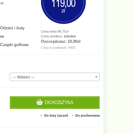
119,00
zł
)
zł
Odzież i buty
Cena netto:96,75zł
owe
Cena omnibus:
119,00zł
Oszczędzasz:
10,00zł
 Czapki golfowe
Cena w punktach: 9900
--- Wybierz ---
DO KOSZYKA
Do listy życzeń
Do porównania