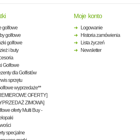
tki
Moje konto
e golfowe
Logowanie
by golfowe
Historia zamówienia
zki golfowe
Lista życzeń
ież i buty
Newsletter
cesoria
ki Golfowe
zenty dla Golfistów
wis sprzętu
Golfowe wyprzedaże**
REMIEROWE OFERTY]
YPRZEDAŻ ZIMOWA]
fowe oferty Multi Buy -
elopaki
wości
rty specjalne