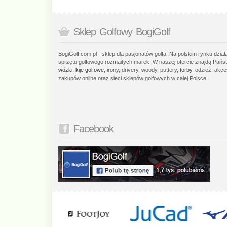
Sklep Golfowy BogiGolf
BogiGolf.com.pl - sklep dla pasjonatów golfa. Na polskim rynku dzia
sprzętu golfowego rozmaitych marek. W naszej ofercie znajdą Państ
wózki
,
kije golfowe
, irony, drivery, woody, puttery,
torby
, odzież, akce
zakupów online oraz sieci sklepów golfowych w całej Polsce.
Facebook