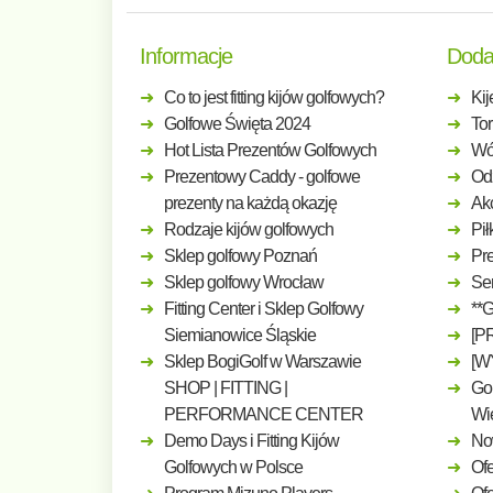
Informacje
Doda
Co to jest fitting kijów golfowych?
Kij
Golfowe Święta 2024
Tor
Hot Lista Prezentów Golfowych
Wó
Prezentowy Caddy - golfowe
Odz
prezenty na każdą okazję
Ak
Rodzaje kijów golfowych
Pił
Sklep golfowy Poznań
Pre
Sklep golfowy Wrocław
Ser
Fitting Center i Sklep Golfowy
**
Siemianowice Śląskie
[P
Sklep BogiGolf w Warszawie
[W
SHOP | FITTING |
Gol
PERFORMANCE CENTER
Wi
Demo Days i Fitting Kijów
No
Golfowych w Polsce
Ofe