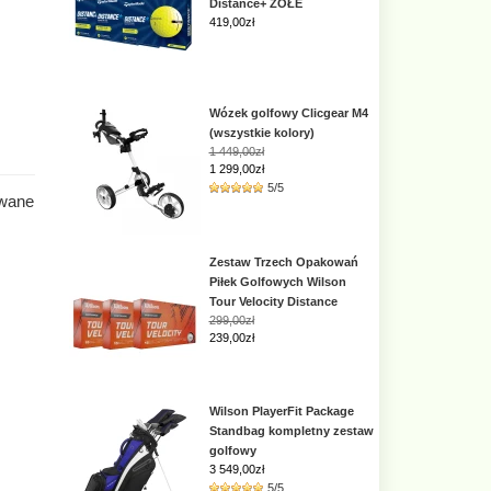
Distance+ ZÓŁE
419,00
zł
Wózek golfowy Clicgear M4
(wszystkie kolory)
1 449,00zł
1 299,00zł
5/5
ywane
Zestaw Trzech Opakowań
Piłek Golfowych Wilson
Tour Velocity Distance
299,00zł
239,00zł
Wilson PlayerFit Package
Standbag kompletny zestaw
golfowy
3 549,00
zł
5/5