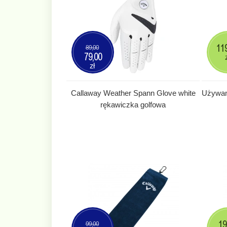
11
89,00
79,00
zł
Callaway Weather Spann Glove white
Używane
rękawiczka golfowa
19
99,00