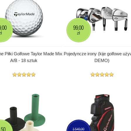
9,00
99,00
zł
zł
 Piłki Golfowe Taylor Made Mix
Pojedyncze irony (kije golfowe uż
A/B - 18 sztuk
DEMO)
,50
1 549,00