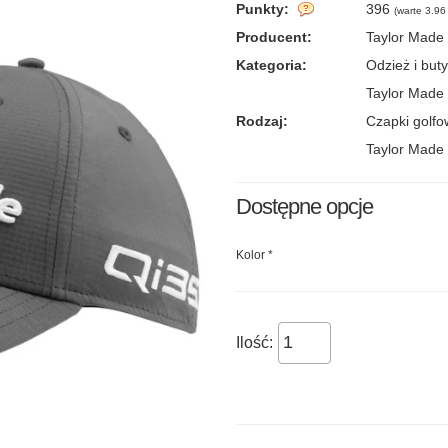
Punkty:
396
(
warte 3.96 
Producent:
Taylor Made
Kategoria:
Odzież i buty
Taylor Made 
Rodzaj:
Czapki golf
Taylor Made
Dostępne opcje
Kolor
*
Ilość: