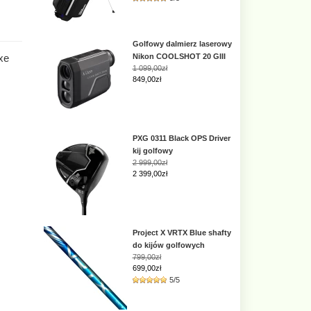
Golfowy dalmierz laserowy
xe
Nikon COOLSHOT 20 GIII
1 099,00zł
849,00zł
PXG 0311 Black OPS Driver
kij golfowy
2 999,00zł
2 399,00zł
Project X VRTX Blue shafty
do kijów golfowych
799,00zł
699,00zł
5/5