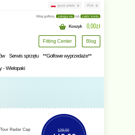
język polski
PLN
Witaj golfisto,
zaloguj się
lub
załóż konto
0,00zł
Koszyk
Fitting Center
Blog
tów
Serwis sprzętu
**Golfowe wyprzedaże**
y - Wielopaki
 Tour Radar Cap
129,00