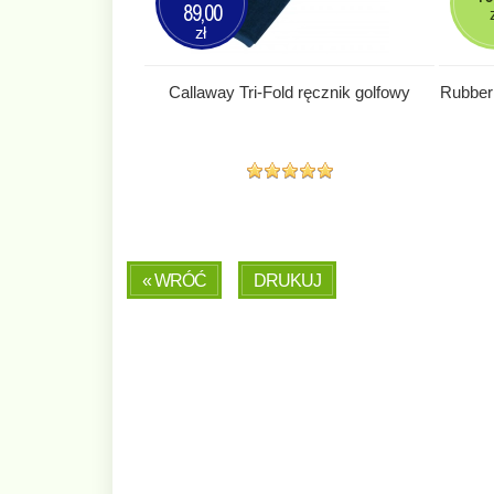
89,00
zł
Callaway Tri-Fold ręcznik golfowy
Rubber
« WRÓĆ
DRUKUJ