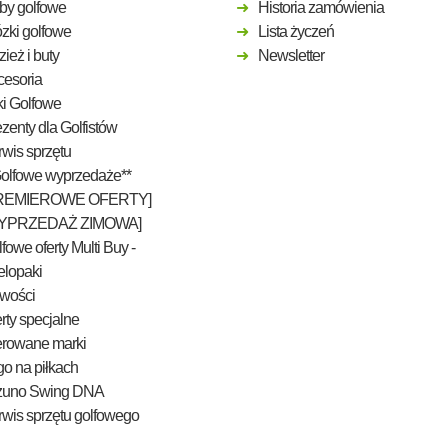
by golfowe
Historia zamówienia
zki golfowe
Lista życzeń
ież i buty
Newsletter
cesoria
ki Golfowe
zenty dla Golfistów
wis sprzętu
Golfowe wyprzedaże**
REMIEROWE OFERTY]
YPRZEDAŻ ZIMOWA]
fowe oferty Multi Buy -
elopaki
wości
rty specjalne
erowane marki
o na piłkach
zuno Swing DNA
wis sprzętu golfowego