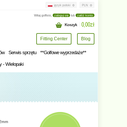
język polski
PLN
Witaj golfisto,
zaloguj się
lub
załóż konto
0,00zł
Koszyk
Fitting Center
Blog
tów
Serwis sprzętu
**Golfowe wyprzedaże**
y - Wielopaki
12mm