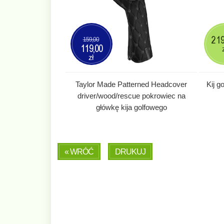
2 1
159,00
119,00
zł
Taylor Made Patterned Headcover
Kij 
driver/wood/rescue pokrowiec na
główkę kija golfowego
« WRÓĆ
DRUKUJ