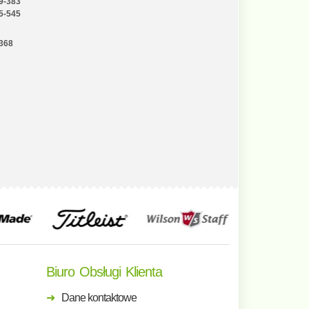
9-383
5-545
-368
Biuro Obsługi Klienta
Dane kontaktowe