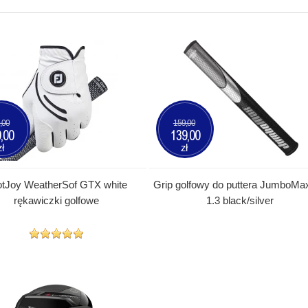
,00
159,00
,00
139,00
zł
zł
otJoy WeatherSof GTX white
Grip golfowy do puttera JumboMa
rękawiczki golfowe
1.3 black/silver