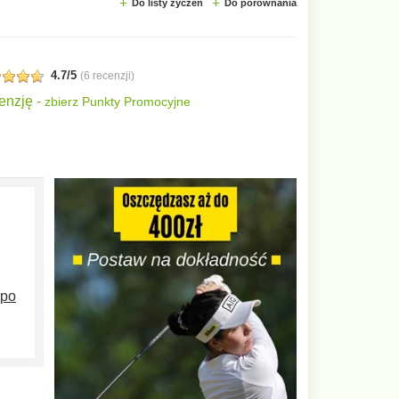
Do listy życzeń
Do porównania
4.7/5
(
6 recenzji
)
enzję -
zbierz Punkty Promocyjne
 po