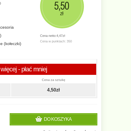
5,50
)
zł
cesoria
)
Cena netto:4,47zł
Cena w punktach: 350
e (kołeczki)
więcej - płać mniej
Cena za sztukę
4,50zł
DO KOSZYKA