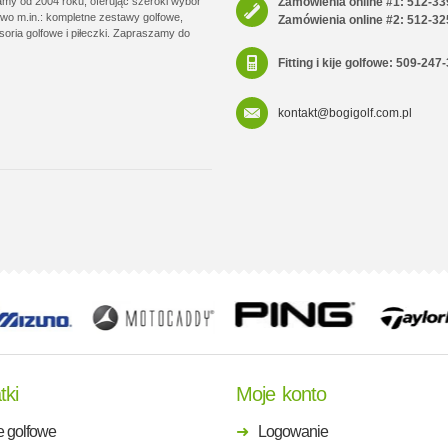
łamy od 2004 roku, oferując szeroki wybór
Zamówienia online #1: 512-33
wo m.in.: kompletne zestawy golfowe,
Zamówienia online #2: 512-32
soria golfowe i piłeczki. Zapraszamy do
Fitting i kije golfowe: 509-247
kontakt@bogigolf.com.pl
tki
Moje konto
e golfowe
Logowanie