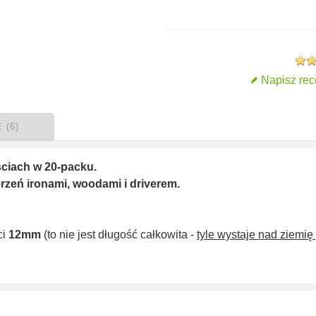
Napisz rec
 (6)
ściach w 20-packu.
rzeń ironami, woodami i driverem.
ci
12mm
(to nie jest długość całkowita -
tyle wystaje nad ziemię