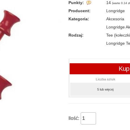
Punkty:
14
(
warte 0.14 zł
Producent:
Longridge
Kategoria:
Akcesoria
Longridge Ak
Rodzaj:
Tee (kołeczki
Longridge Te
Kup 
Liczba sztuk
5 lub więcej
Ilość: