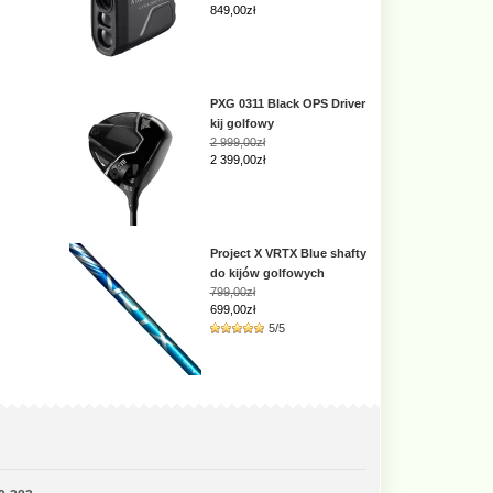
849,00zł
PXG 0311 Black OPS Driver
kij golfowy
2 999,00zł
2 399,00zł
Project X VRTX Blue shafty
do kijów golfowych
799,00zł
699,00zł
5/5