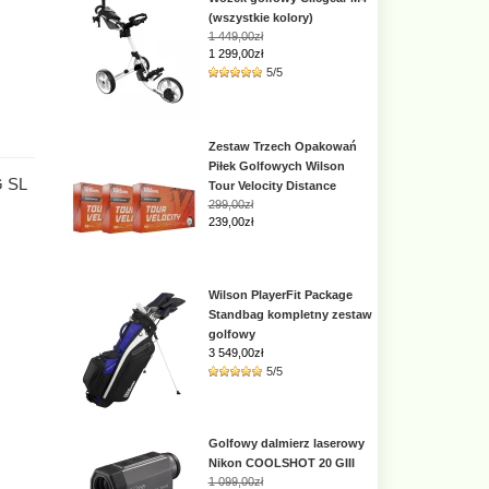
(wszystkie kolory)
1 449,00zł
1 299,00zł
5/5
Zestaw Trzech Opakowań
Piłek Golfowych Wilson
G SL
Tour Velocity Distance
299,00zł
239,00zł
Wilson PlayerFit Package
Standbag kompletny zestaw
golfowy
3 549,00
zł
5/5
Golfowy dalmierz laserowy
Nikon COOLSHOT 20 GIII
1 099,00zł