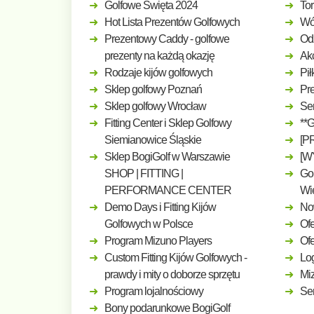
Golfowe Święta 2024
Tor
Hot Lista Prezentów Golfowych
Wó
Prezentowy Caddy - golfowe
Odz
prezenty na każdą okazję
Ak
Rodzaje kijów golfowych
Pił
Sklep golfowy Poznań
Pre
Sklep golfowy Wrocław
Ser
Fitting Center i Sklep Golfowy
**
Siemianowice Śląskie
[P
Sklep BogiGolf w Warszawie
[W
SHOP | FITTING |
Gol
PERFORMANCE CENTER
Wi
Demo Days i Fitting Kijów
No
Golfowych w Polsce
Ofe
Program Mizuno Players
Of
Custom Fitting Kijów Golfowych -
Log
prawdy i mity o doborze sprzętu
Mi
Program lojalnościowy
Ser
Bony podarunkowe BogiGolf