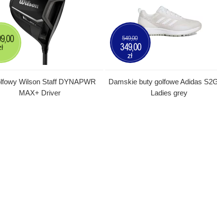
99,00
549,00
349,00
zł
zł
golfowy Wilson Staff DYNAPWR
Damskie buty golfowe Adidas S2
MAX+ Driver
Ladies grey