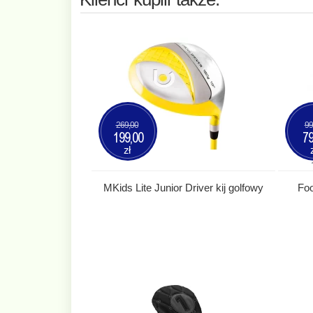
269,00
99
199,00
79
zł
MKids Lite Junior Driver kij golfowy
Fo