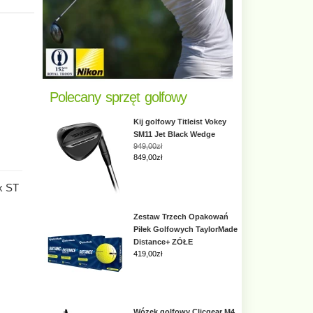
Polecany sprzęt golfowy
Kij golfowy Titleist Vokey
SM11 Jet Black Wedge
949,00zł
849,00zł
x ST
Zestaw Trzech Opakowań
Piłek Golfowych TaylorMade
Distance+ ZÓŁE
419,00
zł
Wózek golfowy Clicgear M4