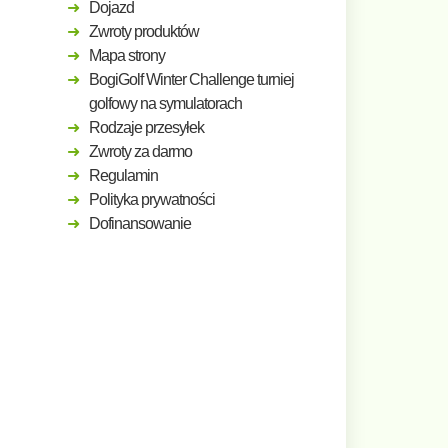
Dojazd
Zwroty produktów
Mapa strony
BogiGolf Winter Challenge turniej
golfowy na symulatorach
Rodzaje przesyłek
Zwroty za darmo
Regulamin
Polityka prywatności
Dofinansowanie