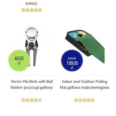
kolory)
44,50
249,00
199,00
zł
zł
Vector Pitchfork with Ball
Indoor and Outdoor Putting
Marker przyrząd golfowy
Mat golfowa mata treningowa