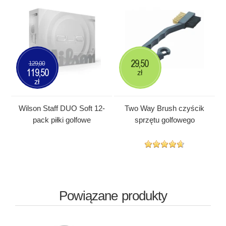
29,50
129,00
119,50
zł
zł
Wilson Staff DUO Soft 12-
Two Way Brush czyścik
pack piłki golfowe
sprzętu golfowego
Powiązane produkty