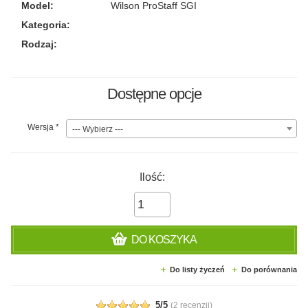
Model:
Wilson ProStaff SGI
Kategoria:
Rodzaj:
Dostępne opcje
Wersja
*
--- Wybierz ---
Ilość:
DO KOSZYKA
Do listy życzeń
Do porównania
5/5
(
2 recenzji
)