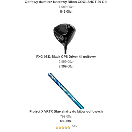
Golfowy dalmierz laserowy Nikon COOLSHOT 20 GIII
1 099,00zł
849,00zł
PXG 0311 Black OPS Driver kij golfowy
2 999,00zł
2 399,00zł
Project X VRTX Blue shafty do kijów golfowych
799,00zł
699,00zł
5/5