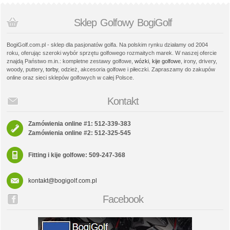
Sklep Golfowy BogiGolf
BogiGolf.com.pl - sklep dla pasjonatów golfa. Na polskim rynku działamy od 2004
roku, oferując szeroki wybór sprzętu golfowego rozmaitych marek. W naszej ofercie
znajdą Państwo m.in.: kompletne zestawy golfowe,
wózki
,
kije golfowe
, irony, drivery,
woody, puttery,
torby
, odzież, akcesoria golfowe i piłeczki. Zapraszamy do zakupów
online oraz sieci sklepów golfowych w całej Polsce.
Kontakt
Zamówienia online #1: 512-339-383
Zamówienia online #2: 512-325-545
Fitting i kije golfowe: 509-247-368
kontakt@bogigolf.com.pl
Facebook