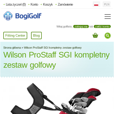
Lista życzeń (0)
Konto
Koszyk
Zamówienie
PLN
Witaj golfisto,
zaloguj się
lub
załóż konto
Fitting Center
Blog
Strona główna
»
Wilson ProStaff SGI kompletny zestaw golfowy
Wilson ProStaff SGI kompletny
zestaw golfowy