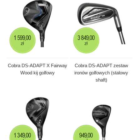
1 599,00
3 849,00
zł
zł
Cobra DS-ADAPT X Fairway
Cobra DS-ADAPT zestaw
Wood kij golfowy
ironów golfowych (stalowy
shaft)
1 349,00
949,00