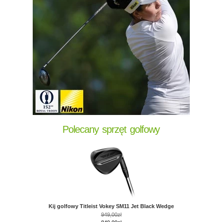
Polecany sprzęt golfowy
Kij golfowy Titleist Vokey SM11 Jet Black Wedge
949,00zł