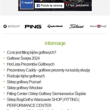
Informacje
Co to jest fitting kijów golfowych?
Golfowe Święta 2024
Hot Lista Prezentów Golfowych
Prezentowy Caddy - golfowe prezenty na każdą okazję
Rodzaje kijów golfowych
Sklep golfowy Poznań
Sklep golfowy Wrocław
Fitting Center i Sklep Golfowy Siemianowice Śląskie
Sklep BogiGolf w Warszawie SHOP | FITTING |
PERFORMANCE CENTER