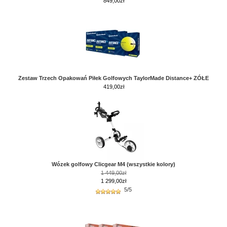
849,00zł
Zestaw Trzech Opakowań Piłek Golfowych TaylorMade Distance+ ZÓŁE
419,00
zł
Wózek golfowy Clicgear M4 (wszystkie kolory)
1 449,00zł
1 299,00zł
5/5