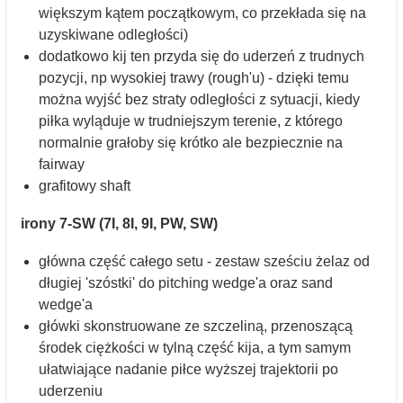
większym kątem początkowym, co przekłada się na
uzyskiwane odległości)
dodatkowo kij ten przyda się do uderzeń z trudnych
pozycji, np wysokiej trawy (rough'u) - dzięki temu
można wyjść bez straty odległości z sytuacji, kiedy
piłka wyląduje w trudniejszym terenie, z którego
normalnie grałoby się krótko ale bezpiecznie na
fairway
grafitowy shaft
irony 7-SW (7I, 8I, 9I, PW, SW)
główna część całego setu - zestaw sześciu żelaz od
długiej 'szóstki' do pitching wedge'a oraz sand
wedge'a
główki skonstruowane ze szczeliną, przenoszącą
środek ciężkości w tylną część kija, a tym samym
ułatwiające nadanie piłce wyższej trajektorii po
uderzeniu