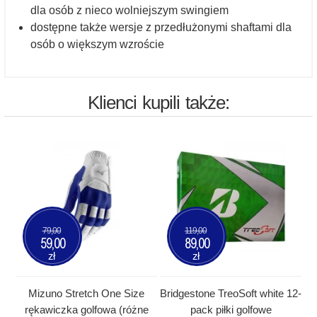
dla osób z nieco wolniejszym swingiem
dostępne także wersje z przedłużonymi shaftami dla
osób o większym wzroście
Klienci kupili także:
79,00
119,00
59,00
89,00
zł
zł
Mizuno Stretch One Size
Bridgestone TreoSoft white 12-
rękawiczka golfowa (różne
pack piłki golfowe