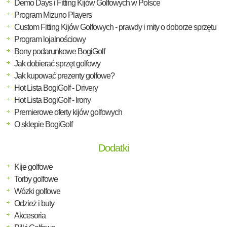
Demo Days i Fitting Kijów Golfowych w Polsce
Program Mizuno Players
Custom Fitting Kijów Golfowych - prawdy i mity o doborze sprzętu
Program lojalnościowy
Bony podarunkowe BogiGolf
Jak dobierać sprzęt golfowy
Jak kupować prezenty golfowe?
Hot Lista BogiGolf - Drivery
Hot Lista BogiGolf - Irony
Premierowe oferty kijów golfowych
O sklepie BogiGolf
Dodatki
Kije golfowe
Torby golfowe
Wózki golfowe
Odzież i buty
Akcesoria