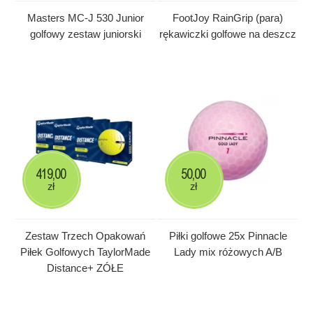
Masters MC-J 530 Junior
FootJoy RainGrip (para)
golfowy zestaw juniorski
rękawiczki golfowe na deszcz
419,00
50,00
zł
zł
Zestaw Trzech Opakowań
Piłki golfowe 25x Pinnacle
Piłek Golfowych TaylorMade
Lady mix różowych A/B
Distance+ ZÓŁE