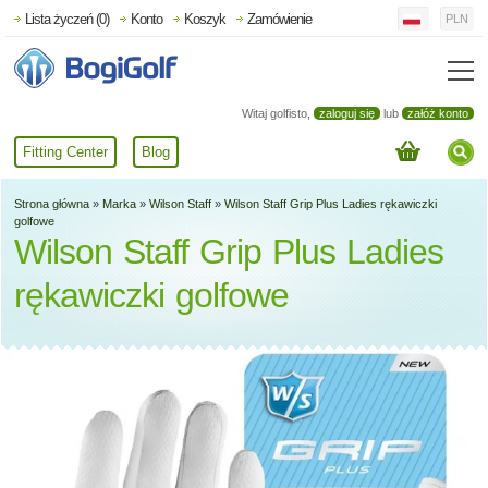
Lista życzeń (0)
Konto
Koszyk
Zamówienie
PLN
Witaj golfisto,
zaloguj się
lub
załóż konto
Fitting Center
Blog
Strona główna
»
Marka
»
Wilson Staff
»
Wilson Staff Grip Plus Ladies rękawiczki
golfowe
Wilson Staff Grip Plus Ladies
rękawiczki golfowe