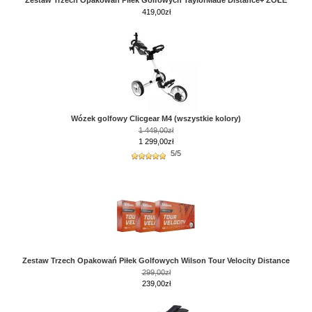
Zestaw Trzech Opakowań Piłek Golfowych TaylorMade Distance+ ZÓŁE
419,00
zł
Wózek golfowy Clicgear M4 (wszystkie kolory)
1 449,00zł
1 299,00zł
5/5
Zestaw Trzech Opakowań Piłek Golfowych Wilson Tour Velocity Distance
299,00zł
239,00zł