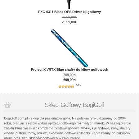
PXG 0311 Black OPS Driver kij golfowy
2 999,00zł
2 399,00zł
Project X VRTX Blue shafty do kijów golfowych
799,00zł
699,00zł
5/5
Sklep Golfowy BogiGolf
BogiGolf.com.pl - sklep dla pasjonatów golfa. Na polskim rynku działamy od 2004
roku, oferując szeroki wybór sprzętu golfowego rozmaitych marek. W naszej ofercie
znajdą Państwo m.in.: kompletne zestawy golfowe,
wózki
,
kije golfowe
, irony, drivery,
woody, puttery,
torby
, odzież, akcesoria golfowe i piłeczki. Zapraszamy do zakupów
online oraz sieci sklepów golfowych w całej Polsce.