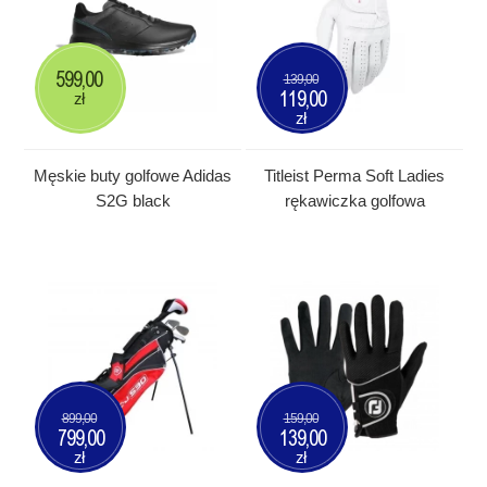
599,00
139,00
119,00
zł
zł
Męskie buty golfowe Adidas
Titleist Perma Soft Ladies
S2G black
rękawiczka golfowa
899,00
159,00
799,00
139,00
zł
zł