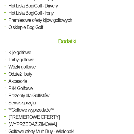
Hot Lista BogiGolf - Drivery
Hot Lista BogiGolf - Irony
Premierowe oferty kijów golfowych
O sklepie BogiGolf
Dodatki
Kije golfowe
Torby golfowe
Wózki golfowe
Odzież i buty
Akcesoria
Piłki Golfowe
Prezenty dla Golfistów
Serwis sprzętu
**Golfowe wyprzedaże**
[PREMIEROWE OFERTY]
[WYPRZEDAŻ ZIMOWA]
Golfowe oferty Multi Buy - Wielopaki