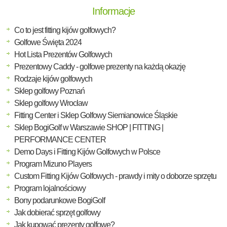
Informacje
Co to jest fitting kijów golfowych?
Golfowe Święta 2024
Hot Lista Prezentów Golfowych
Prezentowy Caddy - golfowe prezenty na każdą okazję
Rodzaje kijów golfowych
Sklep golfowy Poznań
Sklep golfowy Wrocław
Fitting Center i Sklep Golfowy Siemianowice Śląskie
Sklep BogiGolf w Warszawie SHOP | FITTING |
PERFORMANCE CENTER
Demo Days i Fitting Kijów Golfowych w Polsce
Program Mizuno Players
Custom Fitting Kijów Golfowych - prawdy i mity o doborze sprzętu
Program lojalnościowy
Bony podarunkowe BogiGolf
Jak dobierać sprzęt golfowy
Jak kupować prezenty golfowe?