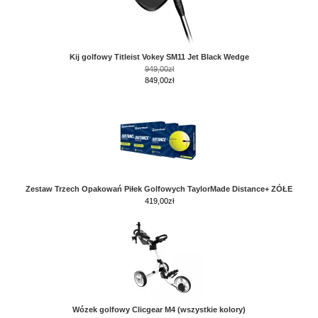
Kij golfowy Titleist Vokey SM11 Jet Black Wedge
949,00zł
849,00zł
Zestaw Trzech Opakowań Piłek Golfowych TaylorMade Distance+ ZÓŁE
419,00
zł
Wózek golfowy Clicgear M4 (wszystkie kolory)