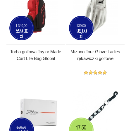
1 349,00
139,00
599,00
99,00
zł
zł
Torba golfowa Taylor Made
Mizuno Tour Glove Ladies
Cart Lite Bag Global
rękawiczki golfowe
17,50
169,00