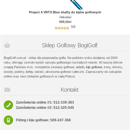
Project X VRTX Blue shafty do kijów golfowych
799,00zł
699,00zł
5/5
Sklep Golfowy BogiGolf
BogiGolf.com.pl - sklep dla pasjonatów golfa. Na polskim rynku działamy od 2004
roku, oferując szeroki wybór sprzętu golfowego rozmaitych marek. W naszej ofercie
znajdą Państwo m.in.: kompletne zestawy golfowe,
wózki
,
kije golfowe
, irony, drivery,
woody, puttery,
torby
, odzież, akcesoria golfowe i piłeczki. Zapraszamy do zakupów
online oraz sieci sklepów golfowych w całej Polsce.
Kontakt
Zamówienia online #1: 512-339-383
Zamówienia online #2: 512-325-545
Fitting i kije golfowe: 509-247-368