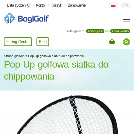
Lista życzeń (0)
Konto
Koszyk
Zamówienie
PLN
Witaj golfisto,
zaloguj się
lub
załóż konto
Fitting Center
Blog
Strona główna
»
Pop Up golfowa siatka do chippowania
Pop Up golfowa siatka do
chippowania