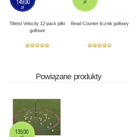
149,00
zł
zł
Titleist Velocity 12-pack piłki
Bead Counter licznik golfowy
golfowe
Powiązane produkty
139,00