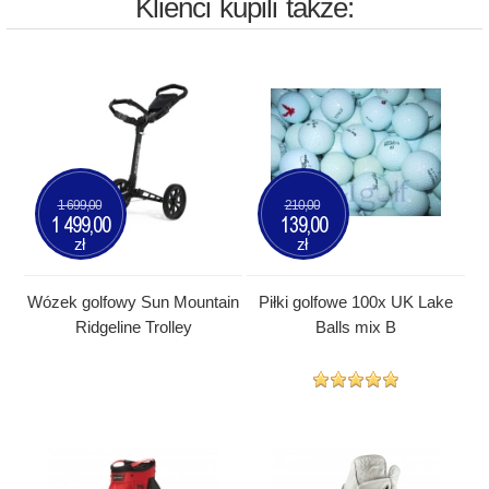
Klienci kupili także:
1 699,00
210,00
1 499,00
139,00
zł
zł
Wózek golfowy Sun Mountain
Piłki golfowe 100x UK Lake
Ridgeline Trolley
Balls mix B