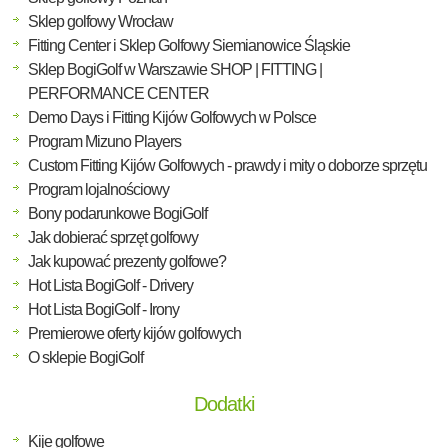
Sklep golfowy Wrocław
Fitting Center i Sklep Golfowy Siemianowice Śląskie
Sklep BogiGolf w Warszawie SHOP | FITTING |
PERFORMANCE CENTER
Demo Days i Fitting Kijów Golfowych w Polsce
Program Mizuno Players
Custom Fitting Kijów Golfowych - prawdy i mity o doborze sprzętu
Program lojalnościowy
Bony podarunkowe BogiGolf
Jak dobierać sprzęt golfowy
Jak kupować prezenty golfowe?
Hot Lista BogiGolf - Drivery
Hot Lista BogiGolf - Irony
Premierowe oferty kijów golfowych
O sklepie BogiGolf
Dodatki
Kije golfowe