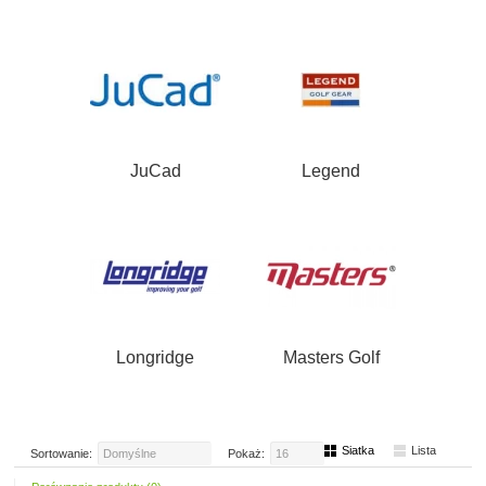
JuCad
Legend
Longridge
Masters Golf
Siatka
Lista
Sortowanie:
Domyślne
Pokaż:
16