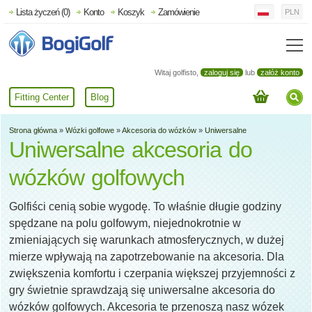
Lista życzeń (0)
Konto
Koszyk
Zamówienie
PLN
Witaj golfisto,
zaloguj się
lub
załóż konto
Fitting Center
Blog
Strona główna
»
Wózki golfowe
»
Akcesoria do wózków
»
Uniwersalne
Uniwersalne akcesoria do
wózków golfowych
Golfiści cenią sobie wygodę. To właśnie długie godziny
spędzane na polu golfowym, niejednokrotnie w
zmieniających się warunkach atmosferycznych, w dużej
mierze wpływają na zapotrzebowanie na akcesoria. Dla
zwiększenia komfortu i czerpania większej przyjemności z
gry świetnie sprawdzają się uniwersalne akcesoria do
wózków golfowych. Akcesoria te przenoszą nasz wózek