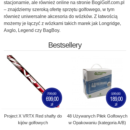
stacjonarnie, ale również online na stronie BogiGolf.com.pl
– znajdziemy szeroką ofertę sprzętu golfowego, w tym
również uniwersalne akcesoria do wózków. Z łatwością
możemy je łączyć z wózkami takich marek jak Longridge,
Axglo, Legend czy BagBoy.
Bestsellery
799,00
199,00
699,00
189,00
zł
zł
Project X VRTX Red shafty do
48 Używanych Piłek Golfowych
kijów golfowych
w Opakowaniu (kategoria A/B)