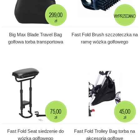
299,00
WYPRZEDANO
zł
Big Max Blade Travel Bag
Fast Fold Brush szczoteczka na
golfowa torba transportowa
ramę wózka golfowego
75,00
45,00
zł
zł
Fast Fold Seat siedzenie do
Fast Fold Trolley Bag torba na
wózka golfowego
akcesoria golfowe