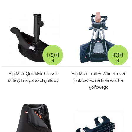
179,00
99,00
zł
zł
Big Max QuickFix Classic
Big Max Trolley Wheelcover
uchwyt na parasol golfowy
pokrowiec na koła wózka
golfowego