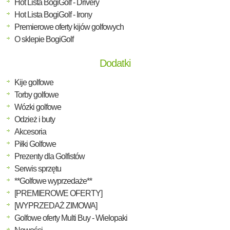
Hot Lista BogiGolf - Drivery
Hot Lista BogiGolf - Irony
Premierowe oferty kijów golfowych
O sklepie BogiGolf
Dodatki
Kije golfowe
Torby golfowe
Wózki golfowe
Odzież i buty
Akcesoria
Piłki Golfowe
Prezenty dla Golfistów
Serwis sprzętu
**Golfowe wyprzedaże**
[PREMIEROWE OFERTY]
[WYPRZEDAŻ ZIMOWA]
Golfowe oferty Multi Buy - Wielopaki