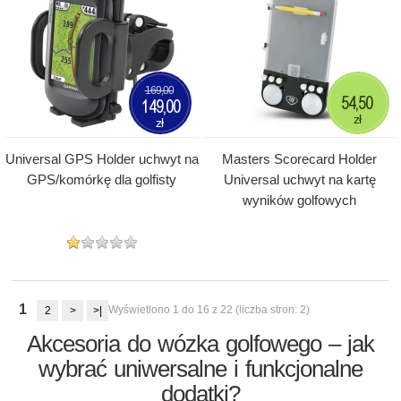
169,00
54,50
149,00
zł
zł
Universal GPS Holder uchwyt na
Masters Scorecard Holder
GPS/komórkę dla golfisty
Universal uchwyt na kartę
wyników golfowych
1
Wyświetlono 1 do 16 z 22 (liczba stron: 2)
2
>
>|
Akcesoria do wózka golfowego – jak
wybrać uniwersalne i funkcjonalne
dodatki?