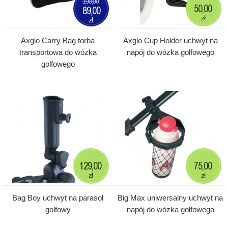
100,00
50,00
89,00
zł
zł
Axglo Carry Bag torba
Axglo Cup Holder uchwyt na
transportowa do wózka
napój do wózka golfowego
golfowego
129,00
75,00
zł
zł
Bag Boy uchwyt na parasol
Big Max uniwersalny uchwyt na
golfowy
napój do wózka golfowego