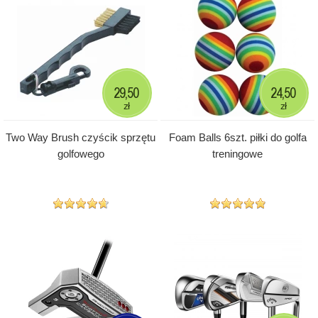
29,50
24,50
zł
zł
Two Way Brush czyścik sprzętu
Foam Balls 6szt. piłki do golfa
golfowego
treningowe