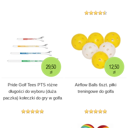
29,50
12,50
zł
zł
Pride Golf Tees PTS różne
Airflow Balls 6szt. piłki
długości do wyboru (duża
treningowe do golfa
paczka) kołeczki do gry w golfa