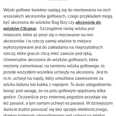
Wózki golfowe świetnie nadają się do montowania na nich
wszelakich akcesoriów golfowych, czego przykładem mogą
być akcesoria do wózków Bag Boy czy
akcesoria do
wózków Clicgear
. Szczególnie ramię wózka jest
miejscem, które aż prosi się o mocowanie na nim
akcesoriów. I w rzeczy samej właśnie to miejsce
wykorzystywane jest do zakładania na nieprzydatnych
rzeczy, które gracze chcą mieć zawsze pod ręką.
Uniwersalne akcesoria do wózków golfowych, które
możemy zamontować na ramieniu wózka golfowego, to
przede wszystkim wszelkie uchwyty na akcesoria. Jest to
m.in. uchwyt na napój, który umożliwia zawieszenie za
wózku bidonu lub kubka z napojem. To duże udogodnienie,
biorąc pod uwagę, że na polu golfowym spędzamy kilka
godzin. Oczywiście przy zmiennej pogodzie przydaje się
też parasol, a tym samym uchwyt na parasol. W dzisiejszym
świecie trudno poruszać się bez sprzętu elektronicznego,
dlatego kolejnym udogodnieniem jest uchwyt na telefon