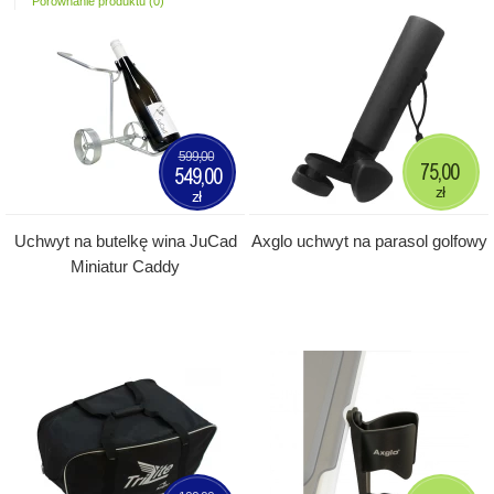
Porównanie produktu (0)
599,00
75,00
549,00
zł
zł
Uchwyt na butelkę wina JuCad
Axglo uchwyt na parasol golfowy
Miniatur Caddy