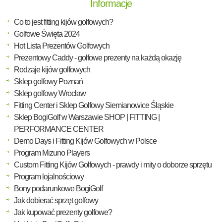
Informacje
Co to jest fitting kijów golfowych?
Golfowe Święta 2024
Hot Lista Prezentów Golfowych
Prezentowy Caddy - golfowe prezenty na każdą okazję
Rodzaje kijów golfowych
Sklep golfowy Poznań
Sklep golfowy Wrocław
Fitting Center i Sklep Golfowy Siemianowice Śląskie
Sklep BogiGolf w Warszawie SHOP | FITTING |
PERFORMANCE CENTER
Demo Days i Fitting Kijów Golfowych w Polsce
Program Mizuno Players
Custom Fitting Kijów Golfowych - prawdy i mity o doborze sprzętu
Program lojalnościowy
Bony podarunkowe BogiGolf
Jak dobierać sprzęt golfowy
Jak kupować prezenty golfowe?