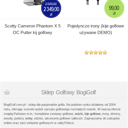
2 599,00
99,00
2 349,00
zł
zł
Scotty Cameron Phantom X 5
Pojedyncze irony (kije golfowe
OC Putter kij golfowy
używane DEMO)
Sklep Golfowy BogiGolf
BogiGolf.com.pl - sklep dla pasjonatów golfa. Na polskim rynku działamy od 2004
roku, oferując szeroki wybór sprzętu golfowego rozmaitych marek. W naszej ofercie
znajdą Państwo m.in.: kompletne zestawy golfowe,
wózki
,
kije golfowe
, irony, drivery,
woody, puttery,
torby
, odzież, akcesoria golfowe i piłeczki. Zapraszamy do zakupów
online oraz sieci sklepów golfowych w całej Polsce.