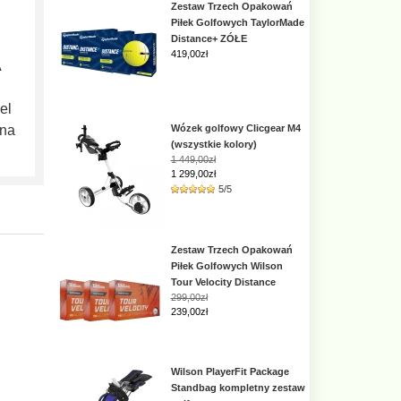
Zestaw Trzech Opakowań
Piłek Golfowych TaylorMade
Distance+ ZÓŁE
419,00
zł
A
el
 na
Wózek golfowy Clicgear M4
(wszystkie kolory)
1 449,00zł
1 299,00zł
5/5
Zestaw Trzech Opakowań
Piłek Golfowych Wilson
Tour Velocity Distance
299,00zł
239,00zł
Wilson PlayerFit Package
Standbag kompletny zestaw