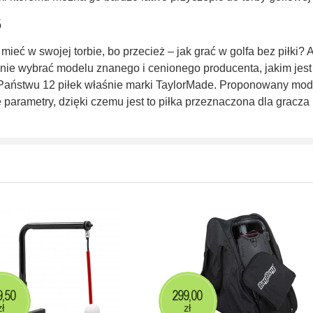
5
 mieć w swojej torbie, bo przecież – jak grać w golfa bez piłki? 
 nie wybrać modelu znanego i cenionego producenta, jakim jest
Państwu 12 piłek właśnie marki TaylorMade. Proponowany mod
 parametry, dzięki czemu jest to piłka przeznaczona dla gracza
9,50
299,00
zł
zł