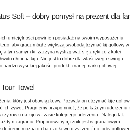
us Soft – dobry pomysł na prezent dla fa
woich umiejętności powinien posiadać na swoim wyposażeniu
 tego, aby gracz mógł z większą swobodą trzymać kij golfowy w
ę a tym samym kij zaczyna wyślizgiwać się z ręki co z kolei
tu dłoni na kiju. Nie jest to dobre dla właściwego swingu
o bardzo wysokiej jakości produkt, znanej marki golfowej
 Tour Towel
enia, który jest obowiązkowy. Pozwala on utrzymać kije golfo
yć ich żywot. Pragniemy przypomnieć, że po każdym uderzeniu 
szczy rowki na kiju w czasie kolejnego uderzenia. Dlatego tak
o każdym zagraniu. Proponowany ręcznik jest w granatowym
ęki któremu można go bardzo łatwo przyczepić do
torby golfowej