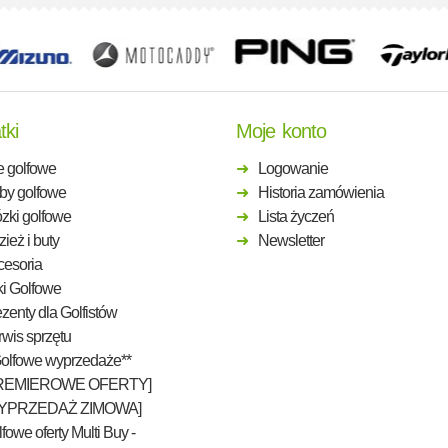
tki
Moje konto
e golfowe
Logowanie
by golfowe
Historia zamówienia
zki golfowe
Lista życzeń
ież i buty
Newsletter
cesoria
ki Golfowe
zenty dla Golfistów
wis sprzętu
Golfowe wyprzedaże**
REMIEROWE OFERTY]
YPRZEDAŻ ZIMOWA]
fowe oferty Multi Buy -