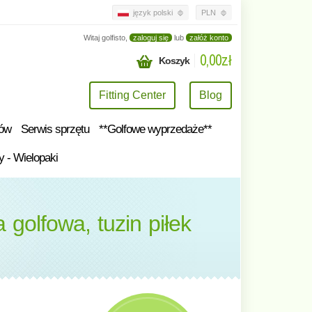
język polski
PLN
Witaj golfisto,
zaloguj się
lub
załóż konto
0,00zł
Koszyk
Fitting Center
Blog
tów
Serwis sprzętu
**Golfowe wyprzedaże**
y - Wielopaki
golfowa, tuzin piłek