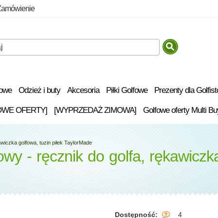
Zamówienie
fowe
Odzież i buty
Akcesoria
Piłki Golfowe
Prezenty dla Golfis
OWE OFERTY]
[WYPRZEDAŻ ZIMOWA]
Golfowe oferty Multi Bu
wiczka golfowa, tuzin piłek TaylorMade
y - ręcznik do golfa, rękawiczka 
Dostępność:
4