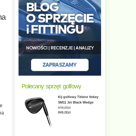
na
Polecany sprzęt golfowy
Kij golfowy Titleist Vokey
SM11 Jet Black Wedge
we
949,00zł
na
849,00zł