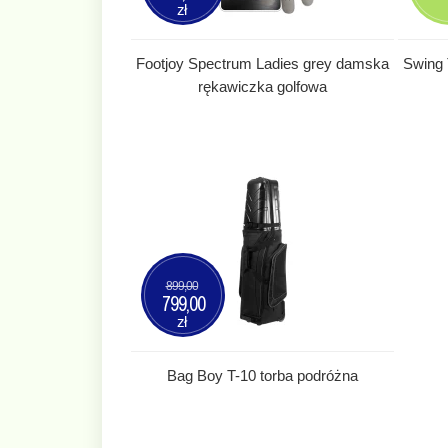
zł
Footjoy Spectrum Ladies grey damska
Swing 
rękawiczka golfowa
899,00
799,00
zł
Bag Boy T-10 torba podróżna