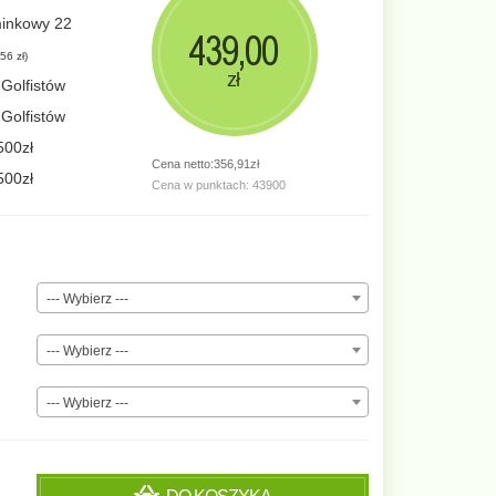
inkowy 22
439,00
56 zł
)
zł
 Golfistów
 Golfistów
500zł
Cena netto:356,91zł
500zł
Cena w punktach: 43900
--- Wybierz ---
--- Wybierz ---
--- Wybierz ---