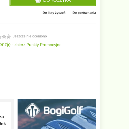
DO KOSZYKA
Do listy życzeń
Do porównania
Jeszcze nie oceniono
enzję -
zbierz Punkty Promocyjne
za
łek