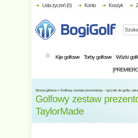
Lista życzeń (0)
Konto
Koszyk
Kije golfowe
Torby golfowe
Wózki gol
[PREMIER
Strona główna
»
Golfowy zestaw prezentowy - ręcznik do golfa, ręka
Golfowy zestaw prezentow
TaylorMade