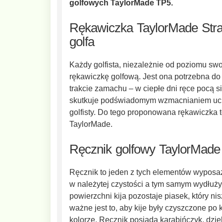
golfowych TaylorMade TP5.
Rękawiczka TaylorMade Strat
golfa
Każdy golfista, niezależnie od poziomu s
rękawiczkę golfową
. Jest ona potrzebna do
trakcie zamachu – w ciepłe dni ręce pocą si
skutkuje podświadomym wzmacnianiem uchwy
golfisty. Do tego proponowana rękawiczka t
TaylorMade.
Ręcznik golfowy TaylorMade
Ręcznik to jeden z tych elementów wyposaż
w należytej czystości a tym samym wydłuż
powierzchni kija pozostaje piasek, który ni
ważne jest to, aby kije były czyszczone p
kolorze. Ręcznik posiada karabińczyk, dzi