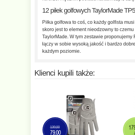
12 piłek golfowych TaylorMade TP
Piłka golfowa to coś, co każdy golfista musi
skoro jest to element nieodzowny to czemu
TaylorMade. W tym zestawie proponujemy 
łączy w sobie wysoką jakość i bardzo dobre
każdym poziomie.
Klienci kupili także:
17
139,00
79,00