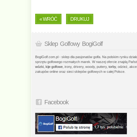
« WRÓĆ
DRUKUJ
Sklep Golfowy BogiGolf
BogiGolf.com.pl - sklep dla pasjonatów golfa. Na polskim rynku dzia
sprzętu golfowego rozmaitych marek. W naszej ofercie znajdą Państ
wózki
,
kije golfowe
, irony, drivery, woody, puttery,
torby
, odzież, akce
zakupów online oraz sieci sklepów golfowych w całej Polsce.
Facebook