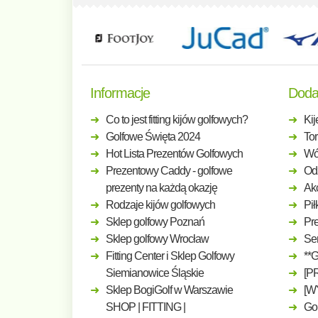
Informacje
Doda
Co to jest fitting kijów golfowych?
Kij
Golfowe Święta 2024
Tor
Hot Lista Prezentów Golfowych
Wó
Prezentowy Caddy - golfowe
Odz
prezenty na każdą okazję
Ak
Rodzaje kijów golfowych
Pił
Sklep golfowy Poznań
Pre
Sklep golfowy Wrocław
Ser
Fitting Center i Sklep Golfowy
**
Siemianowice Śląskie
[P
Sklep BogiGolf w Warszawie
[W
SHOP | FITTING |
Gol