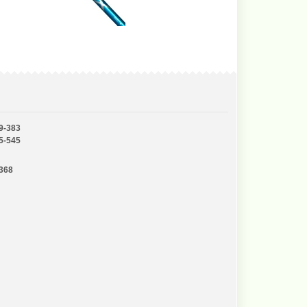
9-383
5-545
-368