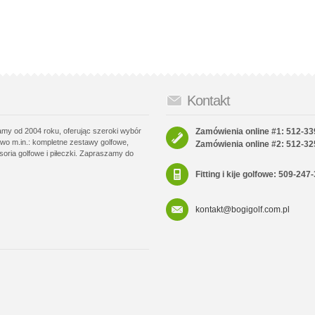
Kontakt
łamy od 2004 roku, oferując szeroki wybór
Zamówienia online #1: 512-33
wo m.in.: kompletne zestawy golfowe,
Zamówienia online #2: 512-32
soria golfowe i piłeczki. Zapraszamy do
Fitting i kije golfowe: 509-247
kontakt@bogigolf.com.pl