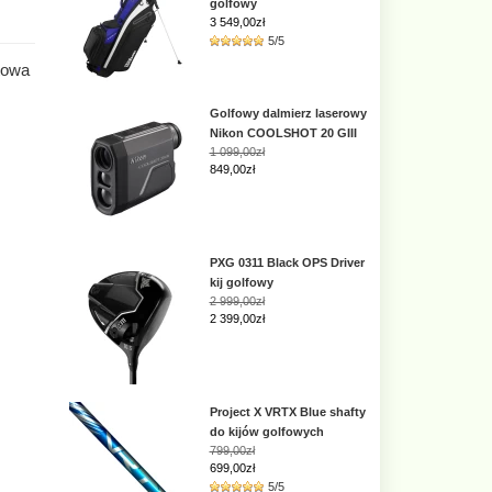
golfowy
3 549,00
zł
5/5
towa
Golfowy dalmierz laserowy
Nikon COOLSHOT 20 GIII
1 099,00zł
849,00zł
PXG 0311 Black OPS Driver
kij golfowy
2 999,00zł
2 399,00zł
Project X VRTX Blue shafty
do kijów golfowych
799,00zł
699,00zł
5/5