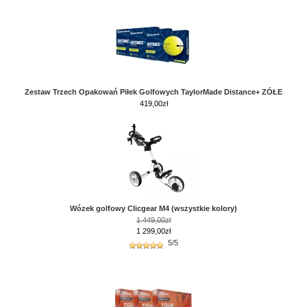
Zestaw Trzech Opakowań Piłek Golfowych TaylorMade Distance+ ZÓŁE
419,00
zł
Wózek golfowy Clicgear M4 (wszystkie kolory)
1 449,00zł
1 299,00zł
5/5