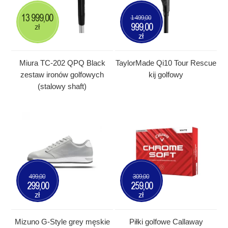
13 999,00
1 499,00
999,00
zł
zł
Miura TC-202 QPQ Black
TaylorMade Qi10 Tour Rescue
zestaw ironów golfowych
kij golfowy
(stalowy shaft)
499,00
309,00
299,00
259,00
zł
zł
Mizuno G-Style grey męskie
Piłki golfowe Callaway