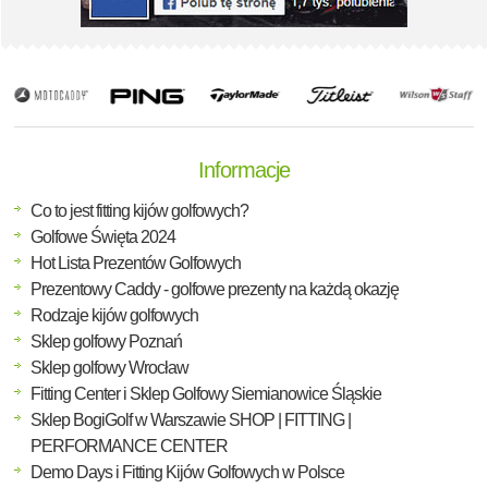
Informacje
Co to jest fitting kijów golfowych?
Golfowe Święta 2024
Hot Lista Prezentów Golfowych
Prezentowy Caddy - golfowe prezenty na każdą okazję
Rodzaje kijów golfowych
Sklep golfowy Poznań
Sklep golfowy Wrocław
Fitting Center i Sklep Golfowy Siemianowice Śląskie
Sklep BogiGolf w Warszawie SHOP | FITTING |
PERFORMANCE CENTER
Demo Days i Fitting Kijów Golfowych w Polsce