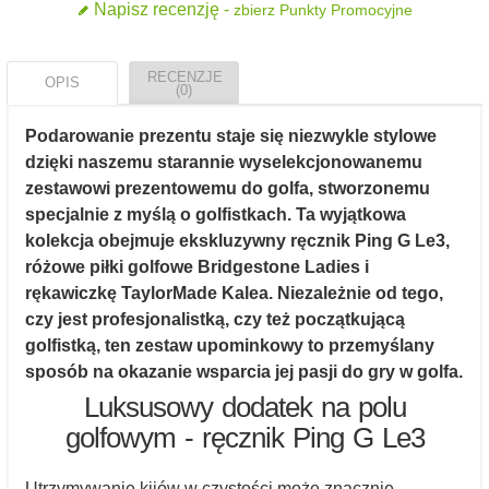
Napisz recenzję -
zbierz Punkty Promocyjne
RECENZJE
OPIS
(0)
Podarowanie prezentu staje się niezwykle stylowe
dzięki naszemu starannie wyselekcjonowanemu
zestawowi prezentowemu do golfa, stworzonemu
specjalnie z myślą o golfistkach. Ta wyjątkowa
kolekcja obejmuje ekskluzywny ręcznik Ping G Le3,
różowe piłki golfowe Bridgestone Ladies i
rękawiczkę TaylorMade Kalea. Niezależnie od tego,
czy jest profesjonalistką, czy też początkującą
golfistką, ten zestaw upominkowy to przemyślany
sposób na okazanie wsparcia jej pasji do gry w golfa.
Luksusowy dodatek na polu
golfowym - ręcznik Ping G Le3
Utrzymywanie kijów w czystości może znacznie