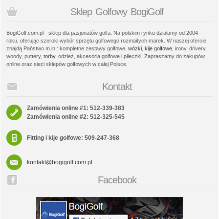
Sklep Golfowy BogiGolf
BogiGolf.com.pl - sklep dla pasjonatów golfa. Na polskim rynku działamy od 2004
roku, oferując szeroki wybór sprzętu golfowego rozmaitych marek. W naszej ofercie
znajdą Państwo m.in.: kompletne zestawy golfowe,
wózki
,
kije golfowe
, irony, drivery,
woody, puttery,
torby
, odzież, akcesoria golfowe i piłeczki. Zapraszamy do zakupów
online oraz sieci sklepów golfowych w całej Polsce.
Kontakt
Zamówienia online #1: 512-339-383
Zamówienia online #2: 512-325-545
Fitting i kije golfowe: 509-247-368
kontakt@bogigolf.com.pl
Facebook