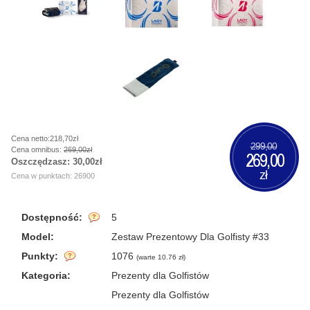
Cena netto:218,70zł
299,00
Cena omnibus:
269,00zł
269,00
Oszczędzasz:
30,00zł
zł
Cena w punktach: 26900
Dostępność:
5
Model:
Zestaw Prezentowy Dla Golfisty #33
Punkty:
1076
(
warte 10.76 zł
)
Kategoria:
Prezenty dla Golfistów
Prezenty dla Golfistów