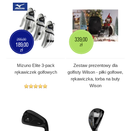
339,00
255,00
189,00
zł
zł
Mizuno Elite 3-pack
Zestaw prezentowy dla
rękawiczek golfowych
golfisty Wilson - piłki golfowe,
rękawiczka, torba na buty
Wison