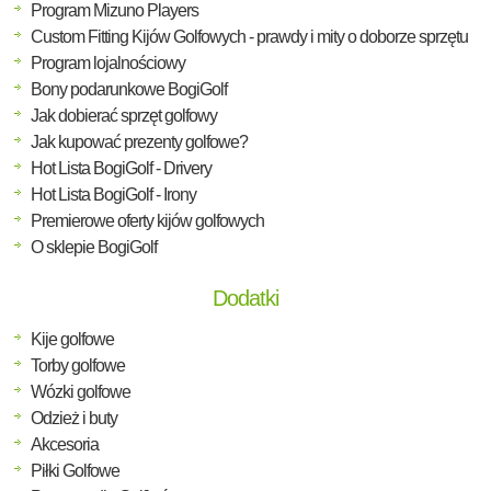
Program Mizuno Players
Custom Fitting Kijów Golfowych - prawdy i mity o doborze sprzętu
Program lojalnościowy
Bony podarunkowe BogiGolf
Jak dobierać sprzęt golfowy
Jak kupować prezenty golfowe?
Hot Lista BogiGolf - Drivery
Hot Lista BogiGolf - Irony
Premierowe oferty kijów golfowych
O sklepie BogiGolf
Dodatki
Kije golfowe
Torby golfowe
Wózki golfowe
Odzież i buty
Akcesoria
Piłki Golfowe