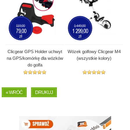
119,00
1 449,00
79,00
1 299,00
zł
zł
Clicgear GPS Holder uchwyt
Wózek golfowy Clicgear M4
na GPS/komórkę dla wózków
(wszystkie kolory)
do golfa
« WRÓĆ
DRUKUJ