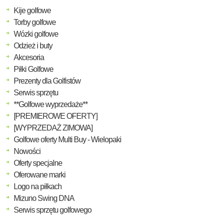
Kije golfowe
Torby golfowe
Wózki golfowe
Odzież i buty
Akcesoria
Piłki Golfowe
Prezenty dla Golfistów
Serwis sprzętu
**Golfowe wyprzedaże**
[PREMIEROWE OFERTY]
[WYPRZEDAŻ ZIMOWA]
Golfowe oferty Multi Buy - Wielopaki
Nowości
Oferty specjalne
Oferowane marki
Logo na piłkach
Mizuno Swing DNA
Serwis sprzętu golfowego