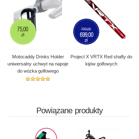
75,00
799,00
699,00
zł
zł
Motocaddy Drinks Holder
Project X VRTX Red shafty do
uniwersalny uchwyt na napoje
kijów golfowych
do wózka golfowego
Powiązane produkty