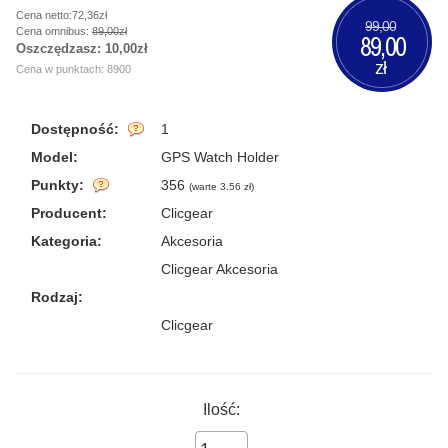
Cena netto:72,36zł
99,00
Cena omnibus:
89,00zł
89,00
Oszczędzasz:
10,00zł
zł
Cena w punktach: 8900
Dostępność:
1
Model:
GPS Watch Holder
Punkty:
356
(
warte 3.56 zł
)
Producent:
Clicgear
Kategoria:
Akcesoria
Clicgear Akcesoria
Rodzaj:
Clicgear
Ilość: