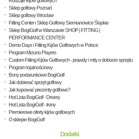
Rodzaje kijów golfowych
Sklep golfowy Poznań
Sklep golfowy Wrocław
Fitting Center i Sklep Golfowy Siemianowice Śląskie
Sklep BogiGolf w Warszawie SHOP | FITTING |
PERFORMANCE CENTER
Demo Days i Fitting Kijów Golfowych w Polsce
Program Mizuno Players
Custom Fitting Kijów Golfowych - prawdy i mity o doborze sprzętu
Program lojalnościowy
Bony podarunkowe BogiGolf
Jak dobierać sprzęt golfowy
Jak kupować prezenty golfowe?
Hot Lista BogiGolf - Drivery
Hot Lista BogiGolf - Irony
Premierowe oferty kijów golfowych
O sklepie BogiGolf
Dodatki