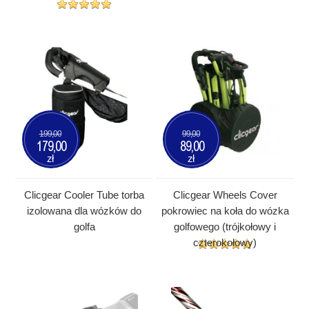
199,00
99,00
179,00
89,00
zł
zł
Clicgear Cooler Tube torba
Clicgear Wheels Cover
izolowana dla wózków do
pokrowiec na koła do wózka
golfa
golfowego (trójkołowy i
czterokołowy)