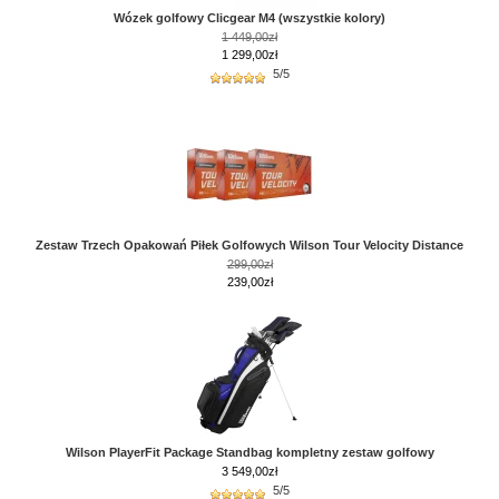
Wózek golfowy Clicgear M4 (wszystkie kolory)
1 449,00zł
1 299,00zł
5/5
Zestaw Trzech Opakowań Piłek Golfowych Wilson Tour Velocity Distance
299,00zł
239,00zł
Wilson PlayerFit Package Standbag kompletny zestaw golfowy
3 549,00
zł
5/5