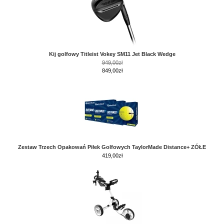
Kij golfowy Titleist Vokey SM11 Jet Black Wedge
949,00zł
849,00zł
Zestaw Trzech Opakowań Piłek Golfowych TaylorMade Distance+ ZÓŁE
419,00
zł