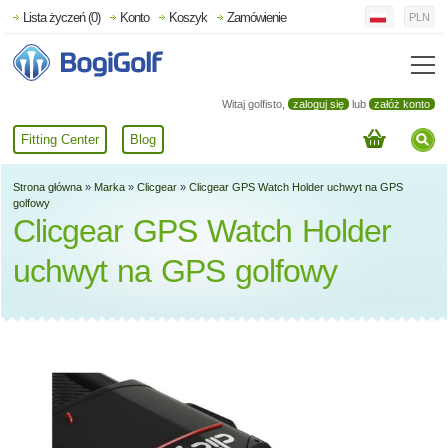
Lista życzeń (0)
Konto
Koszyk
Zamówienie
PLN
Witaj golfisto,
zaloguj się
lub
załóż konto
Fitting Center
Blog
Strona główna
»
Marka
»
Clicgear
»
Clicgear GPS Watch Holder uchwyt na GPS
golfowy
Clicgear GPS Watch Holder
uchwyt na GPS golfowy