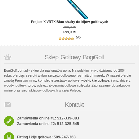
Project X VRTX Blue shafty do kijów golfowych
799,00zł
699,00zł
5/5
Sklep Golfowy BogiGolf
BogiGolf.com.pl - sklep dla pasjonatów golfa. Na polskim rynku działamy od 2004
roku, oferując szeroki wybór sprzętu golfowego rozmaitych marek. W naszej ofercie
znajdą Państwo m.in.: kompletne zestawy golfowe,
wózki
,
kije golfowe
, irony, drivery,
woody, puttery,
torby
, odzież, akcesoria golfowe i piłeczki. Zapraszamy do zakupów
online oraz sieci sklepów golfowych w całej Polsce.
Kontakt
Zamówienia online #1: 512-339-383
Zamówienia online #2: 512-325-545
Fitting i kije golfowe: 509-247-368