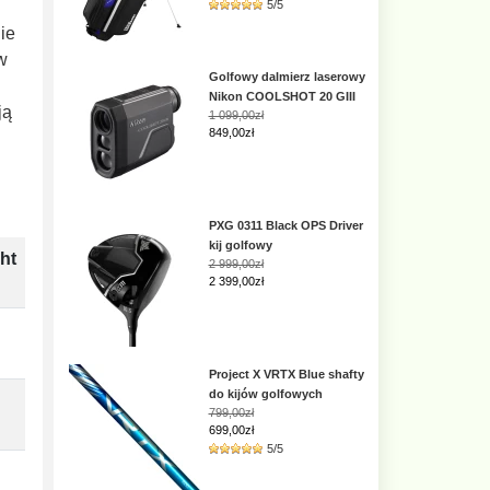
5/5
ie
w
Golfowy dalmierz laserowy
Nikon COOLSHOT 20 GIII
ją
1 099,00zł
849,00zł
PXG 0311 Black OPS Driver
kij golfowy
ht
2 999,00zł
2 399,00zł
Project X VRTX Blue shafty
do kijów golfowych
799,00zł
699,00zł
5/5