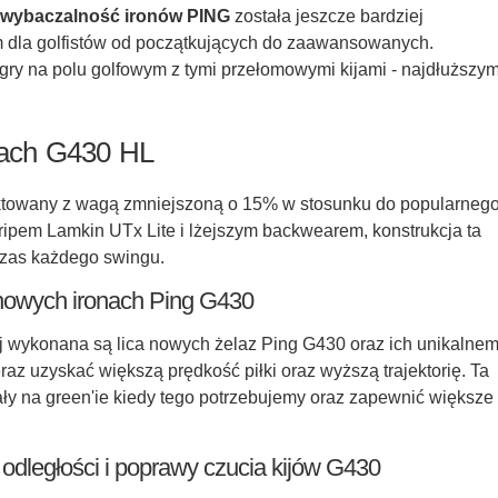
e wybaczalność ironów PING
została jeszcze bardziej
 dla golfistów od początkujących do zaawansowanych.
 gry na polu golfowym z tymi przełomowymi kijami - najdłuższym
ijach G430 HL
ektowany z wagą zmniejszoną o 15% w stosunku do popularneg
ripem Lamkin UTx Lite i lżejszym backwearem, konstrukcja ta
czas każdego swingu.
 nowych ironach Ping G430
rej wykonana są lica nowych żelaz Ping G430 oraz ich unikalne
eraz uzyskać większą prędkość piłki oraz wyższą trajektorię. Ta
ły na green'ie kiedy tego potrzebujemy oraz zapewnić większe
odległości i poprawy czucia kijów G430