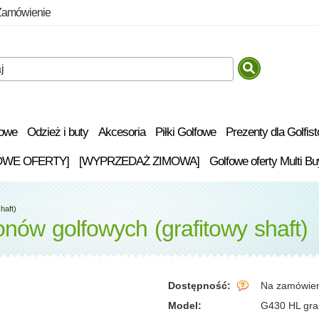
Zamówienie
fowe
Odzież i buty
Akcesoria
Piłki Golfowe
Prezenty dla Golfis
OWE OFERTY]
[WYPRZEDAŻ ZIMOWA]
Golfowe oferty Multi Bu
haft)
nów golfowych (grafitowy shaft)
Dostępność:
Na zamówie
Model:
G430 HL grap