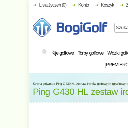
Lista życzeń (0)
Konto
Koszyk
Kije golfowe
Torby golfowe
Wózki gol
[PREMIER
Strona główna
»
Ping G430 HL zestaw ironów golfowych (grafitowy s
Ping G430 HL zestaw iro