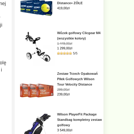
nej
Distance+ ZÓŁE
419,00
zł
y
ji
Wózek golfowy Clicgear M4
(wszystkie kolory)
1 449,00zł
1 299,00zł
5/5
olę
i
Zestaw Trzech Opakowań
Piłek Golfowych Wilson
Tour Velocity Distance
299,00zł
239,00zł
Wilson PlayerFit Package
Standbag kompletny zestaw
golfowy
3 549,00
zł