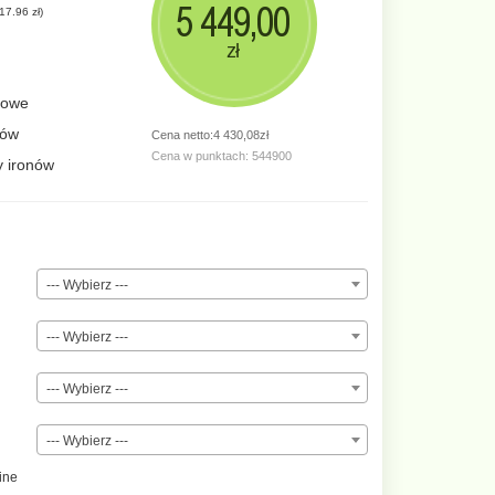
5 449,00
17.96 zł
)
zł
lfowe
nów
Cena netto:4 430,08zł
Cena w punktach: 544900
y ironów
--- Wybierz ---
--- Wybierz ---
--- Wybierz ---
--- Wybierz ---
ine