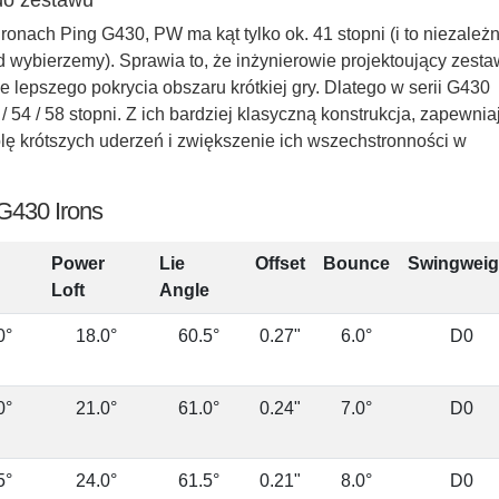
ronach Ping G430, PW ma kąt tylko ok. 41 stopni (i to niezależn
rd wybierzemy). Sprawia to, że inżynierowie projektoujący zesta
 lepszego pokrycia obszaru krótkiej gry. Dlatego w serii G430
 54 / 58 stopni. Z ich bardziej klasyczną konstrukcja, zapewnia
lę krótszych uderzeń i zwiększenie ich wszechstronności w
 G430 Irons
Power
Lie
Offset
Bounce
Swingweig
Loft
Angle
0°
18.0°
60.5°
0.27"
6.0°
D0
0°
21.0°
61.0°
0.24"
7.0°
D0
5°
24.0°
61.5°
0.21"
8.0°
D0