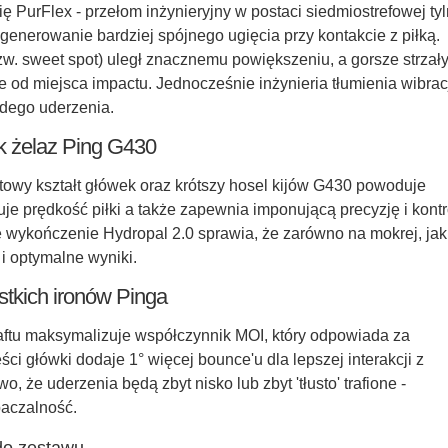
ę PurFlex - przełom inżynieryjny w postaci siedmiostrefowej tyl
generowanie bardziej spójnego ugięcia przy kontakcie z piłką.
zw. sweet spot) uległ znacznemu powiększeniu, a gorsze strzał
ie od miejsca impactu. Jednocześnie inżynieria tłumienia wibrac
żdego uderzenia.
k żelaz Ping G430
owy kształt główek oraz krótszy hosel kijów G430 powoduje
je prędkość piłki a także zapewnia imponującą precyzję i kontr
wykończenie Hydropal 2.0 sprawia, że zarówno na mokrej, jak 
i optymalne wyniki.
tkich ironów Pinga
aftu maksymalizuje współczynnik MOI, który odpowiada za
ci główki dodaje 1° więcej bounce'u dla lepszej interakcji z
że uderzenia będą zbyt nisko lub zbyt 'tłusto' trafione -
baczalność.
do zestawu