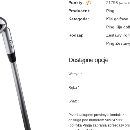
Punkty:
21796
(
warte 2
Producent:
Ping
Kategoria:
Kije golfowe
Ping Kije go
Rodzaj:
Zestawy iro
Ping Zestaw
Dostępne opcje
Wersja
*
Ręka
*
Shaft
*
Przed zakupem prosimy o kontakt z
obsługą pod numerem 509247368
(polityka Pinga zabrania sprzedaży onl