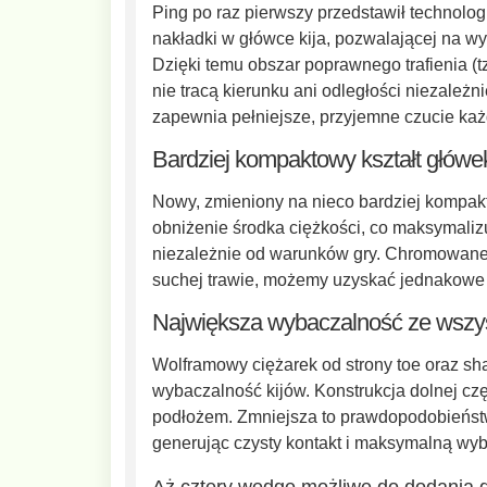
Ping po raz pierwszy przedstawił technologi
nakładki w główce kija, pozwalającej na wy
Dzięki temu obszar poprawnego trafienia (t
nie tracą kierunku ani odległości niezależn
zapewnia pełniejsze, przyjemne czucie ka
Bardziej kompaktowy kształt główe
Nowy, zmieniony na nieco bardziej kompakt
obniżenie środka ciężkości, co maksymalizu
niezależnie od warunków gry. Chromowane 
suchej trawie, możemy uzyskać jednakowe 
Największa wybaczalność ze wszys
Wolframowy ciężarek od strony toe oraz sh
wybaczalność kijów. Konstrukcja dolnej częś
podłożem. Zmniejsza to prawdopodobieństwo, 
generując czysty kontakt i maksymalną wy
Aż cztery wedge możliwe do dodania 