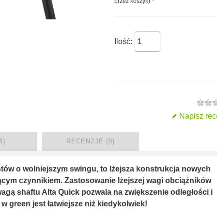
przez koszyk)
*
Ilość:
Napisz rec
4)
RECENZJE (0)
istów o wolniejszym swingu, to lżejsza konstrukcja nowych
cym czynnikiem. Zastosowanie lżejszej wagi obciążników
wagą shaftu Alta Quick pozwala na zwiększenie odległości i
w green jest łatwiejsze niż kiedykolwiek!