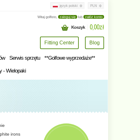
język polski
PLN
Witaj golfisto,
zaloguj się
lub
załóż konto
0,00zł
Koszyk
Fitting Center
Blog
tów
Serwis sprzętu
**Golfowe wyprzedaże**
y - Wielopaki
nie
hite irons