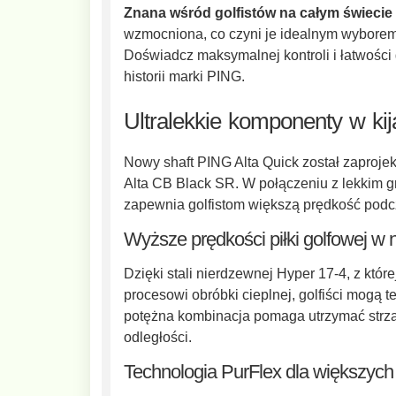
Znana wśród golfistów na całym świeci
wzmocniona, co czyni je idealnym wyborem
Doświadcz maksymalnej kontroli i łatwości
historii marki PING.
Ultralekkie komponenty w k
Nowy shaft PING Alta Quick został zaproj
Alta CB Black SR. W połączeniu z lekkim g
zapewnia golfistom większą prędkość pod
Wyższe prędkości piłki golfowej w
Dzięki stali nierdzewnej Hyper 17-4, z któ
procesowi obróbki cieplnej, golfiści mogą t
potężna kombinacja pomaga utrzymać strza
odległości.
Technologia PurFlex dla większych 