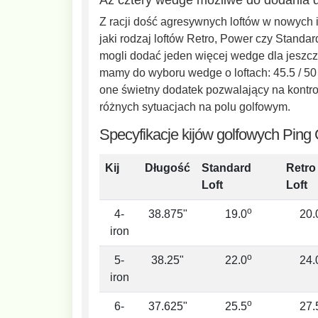
Z racji dość agresywnych loftów w nowych i
jaki rodzaj loftów Retro, Power czy Standa
mogli dodać jeden więcej wedge dla jeszcze
mamy do wyboru wedge o loftach: 45.5 / 50 /
one świetny dodatek pozwalający na kontro
różnych sytuacjach na polu golfowym.
Specyfikacje kijów golfowych Ping
Kij
Długość
Standard
Retro
Loft
Loft
o
4-
38.875"
19.0
20.
iron
o
5-
38.25"
22.0
24.
iron
o
6-
37.625"
25.5
27.