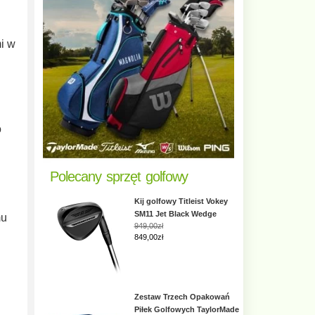
i w
o
Polecany sprzęt golfowy
Kij golfowy Titleist Vokey
SM11 Jet Black Wedge
mu
949,00zł
849,00zł
Zestaw Trzech Opakowań
Piłek Golfowych TaylorMade