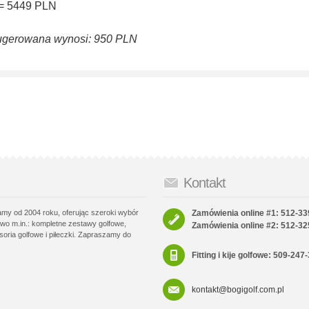
= 5449 PLN
sugerowana wynosi: 950 PLN
Kontakt
łamy od 2004 roku, oferując szeroki wybór
Zamówienia online #1: 512-33
wo m.in.: kompletne zestawy golfowe,
Zamówienia online #2: 512-32
soria golfowe i piłeczki. Zapraszamy do
Fitting i kije golfowe: 509-247
kontakt@bogigolf.com.pl