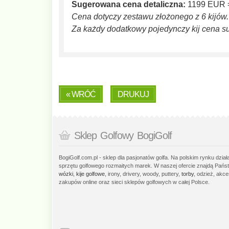
Sugerowana cena detaliczna:
1199 EUR 
Cena dotyczy zestawu złożonego z 6 kijów.
Za każdy dodatkowy pojedynczy kij cena 
« WRÓĆ
DRUKUJ
Sklep Golfowy BogiGolf
BogiGolf.com.pl - sklep dla pasjonatów golfa. Na polskim rynku dzia
sprzętu golfowego rozmaitych marek. W naszej ofercie znajdą Państ
wózki
,
kije golfowe
, irony, drivery, woody, puttery,
torby
, odzież, akce
zakupów online oraz sieci sklepów golfowych w całej Polsce.