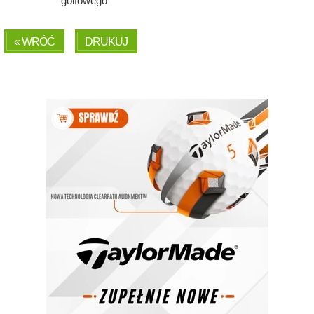
golfowego
« WRÓĆ
DRUKUJ