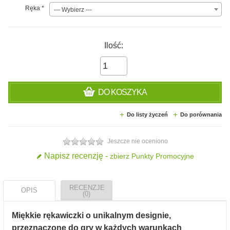
Ręka
*
--- Wybierz ---
Ilość:
DO KOSZYKA
Do listy życzeń
Do porównania
Jeszcze nie oceniono
Napisz recenzję -
zbierz Punkty Promocyjne
RECENZJE
OPIS
(0)
Miękkie rękawiczki o unikalnym designie,
przeznaczone do gry w każdych warunkach