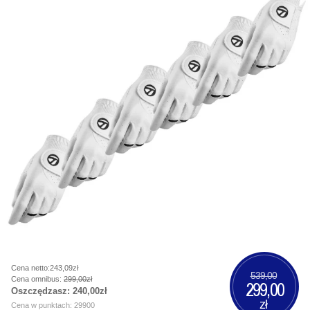
Cena netto:243,09zł
539,00
Cena omnibus:
299,00zł
299,00
Oszczędzasz:
240,00zł
zł
Cena w punktach: 29900