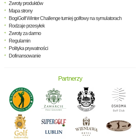
Zwroty produktów
Mapa strony
BogiGolf Winter Challenge turniej golfowy na symulatorach
Rodzaje przesyłek
Zwroty za darmo
Regulamin
Polityka prywatności
Dofinansowanie
Partnerzy