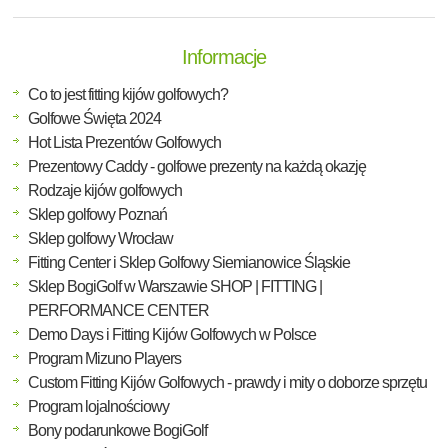
Informacje
Co to jest fitting kijów golfowych?
Golfowe Święta 2024
Hot Lista Prezentów Golfowych
Prezentowy Caddy - golfowe prezenty na każdą okazję
Rodzaje kijów golfowych
Sklep golfowy Poznań
Sklep golfowy Wrocław
Fitting Center i Sklep Golfowy Siemianowice Śląskie
Sklep BogiGolf w Warszawie SHOP | FITTING |
PERFORMANCE CENTER
Demo Days i Fitting Kijów Golfowych w Polsce
Program Mizuno Players
Custom Fitting Kijów Golfowych - prawdy i mity o doborze sprzętu
Program lojalnościowy
Bony podarunkowe BogiGolf