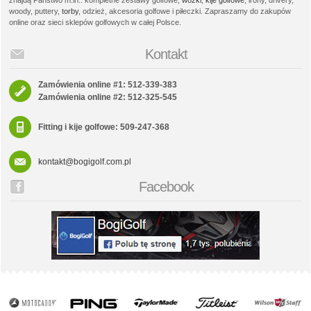
znajdą Państwo m.in.: kompletne zestawy golfowe,
wózki
,
kije golfowe
, irony, drivery,
woody, puttery,
torby
, odzież, akcesoria golfowe i piłeczki. Zapraszamy do zakupów
online oraz sieci sklepów golfowych w całej Polsce.
Kontakt
Zamówienia online #1: 512-339-383
Zamówienia online #2: 512-325-545
Fitting i kije golfowe: 509-247-368
kontakt@bogigolf.com.pl
Facebook