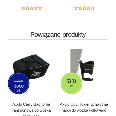
Powiązane produkty
50,00
100,00
89,00
zł
zł
Axglo Carry Bag torba
Axglo Cup Holder uchwyt na
transportowa do wózka
napój do wózka golfowego