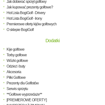
Jak dobierać sprzęt golfowy
Jak kupować prezenty golfowe?
Hot Lista BogiGolf - Drivery
Hot Lista BogiGolf - Irony
Premierowe oferty kijów golfowych
O sklepie BogiGolf
Dodatki
Kije golfowe
Torby golfowe
Wózki golfowe
Odzież i buty
Akcesoria
Piłki Golfowe
Prezenty dla Golfistów
Serwis sprzętu
**Golfowe wyprzedaże**
[PREMIEROWE OFERTY]