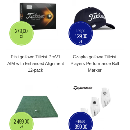
279,00
139,00
129,00
zł
zł
Piłki golfowe Titleist ProV1
Czapka golfowa Titleist
AIM with Enhanced Alignment
Players Performance Ball
12-pack
Marker
2 499,00
419,00
359,00
zł