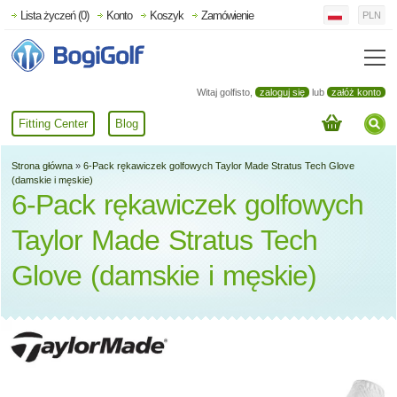
Lista życzeń (0)
Konto
Koszyk
Zamówienie
PLN
Witaj golfisto,
zaloguj się
lub
załóż konto
Fitting Center
Blog
Strona główna
»
6-Pack rękawiczek golfowych Taylor Made Stratus Tech Glove
(damskie i męskie)
6-Pack rękawiczek golfowych
Taylor Made Stratus Tech
Glove (damskie i męskie)