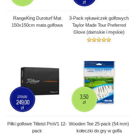
zł
RangeKing Duroturf Mat
3-Pack rękawiczek golfowych
150x150cm mata golfowa
Taylor Made Tour Preferred
Glove (damskie i męskie)
3,50
279,00
249,00
zł
zł
Piłki golfowe Titleist ProV1 12-
Wooden Tee 25-pack (54 mm)
pack
kołeczki do gry w golfa