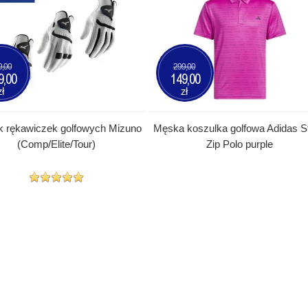
9,00
299,00
9,00
149,00
zł
zł
k rękawiczek golfowych Mizuno
Męska koszulka golfowa Adidas St
(Comp/Elite/Tour)
Zip Polo purple