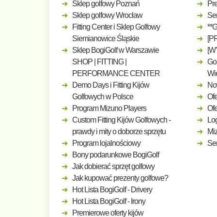
Sklep golfowy Poznań
Pre
Sklep golfowy Wrocław
Ser
Fitting Center i Sklep Golfowy
**
Siemianowice Śląskie
[P
Sklep BogiGolf w Warszawie
[W
SHOP | FITTING |
Gol
PERFORMANCE CENTER
Wi
Demo Days i Fitting Kijów
No
Golfowych w Polsce
Ofe
Program Mizuno Players
Of
Custom Fitting Kijów Golfowych -
Log
prawdy i mity o doborze sprzętu
Mi
Program lojalnościowy
Ser
Bony podarunkowe BogiGolf
Jak dobierać sprzęt golfowy
Jak kupować prezenty golfowe?
Hot Lista BogiGolf - Drivery
Hot Lista BogiGolf - Irony
Premierowe oferty kijów