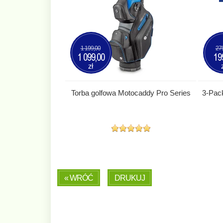
1 199,00
27
1 099,00
19
zł
Torba golfowa Motocaddy Pro Series
3-Pac
« WRÓĆ
DRUKUJ