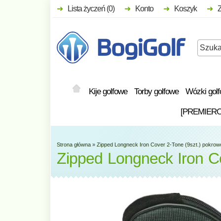
Lista życzeń (0)
Konto
Koszyk
Kije golfowe
Torby golfowe
Wózki gol
[PREMIER
Strona główna
»
Zipped Longneck Iron Cover 2-Tone (9szt.) pokrowc
Zipped Longneck Iron Co