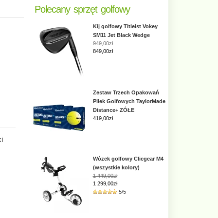
Polecany sprzęt golfowy
Kij golfowy Titleist Vokey
SM11 Jet Black Wedge
949,00zł
849,00zł
Zestaw Trzech Opakowań
Piłek Golfowych TaylorMade
Distance+ ZÓŁE
419,00
zł
i
Wózek golfowy Clicgear M4
(wszystkie kolory)
1 449,00zł
1 299,00zł
5/5