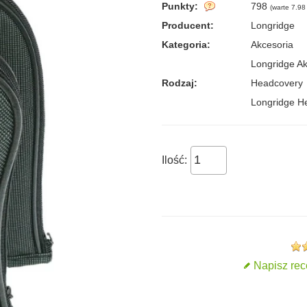
Punkty:
798
(
warte 7.98 
Producent:
Longridge
Kategoria:
Akcesoria
Longridge Ak
Rodzaj:
Headcovery
Longridge H
Ilość:
Napisz rec