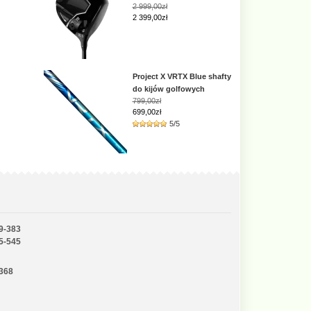
2 999,00zł
2 399,00zł
Project X VRTX Blue shafty
do kijów golfowych
799,00zł
699,00zł
5/5
9-383
5-545
-368