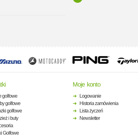
tki
Moje konto
e golfowe
Logowanie
by golfowe
Historia zamówienia
zki golfowe
Lista życzeń
ież i buty
Newsletter
cesoria
ki Golfowe