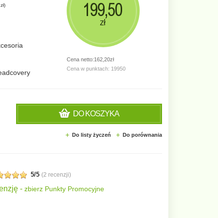
199,50
zł
)
zł
cesoria
Cena netto:162,20zł
Cena w punktach: 19950
eadcovery
DO KOSZYKA
Do listy życzeń
Do porównania
5/5
(
2 recenzji
)
enzję -
zbierz Punkty Promocyjne