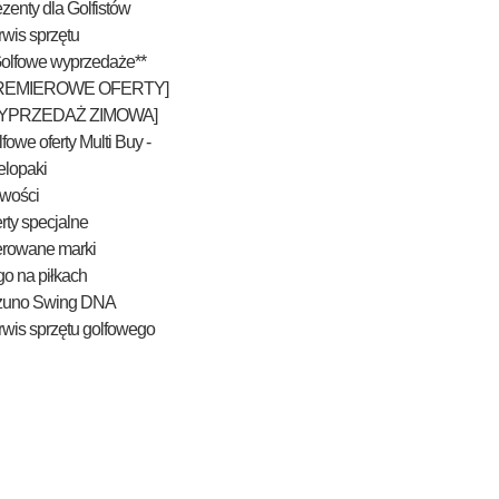
zenty dla Golfistów
wis sprzętu
Golfowe wyprzedaże**
REMIEROWE OFERTY]
YPRZEDAŻ ZIMOWA]
fowe oferty Multi Buy -
elopaki
wości
rty specjalne
erowane marki
o na piłkach
zuno Swing DNA
wis sprzętu golfowego