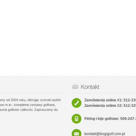
Kontakt
łamy od 2004 roku, oferując szeroki wybór
Zamówienia online #1: 512-33
wo m.in.: kompletne zestawy golfowe,
Zamówienia online #2: 512-32
soria golfowe i piłeczki. Zapraszamy do
Fitting i kije golfowe: 509-247
kontakt@bogigolf.com.pl