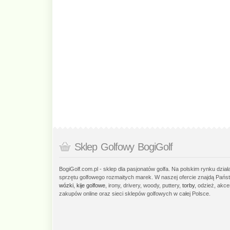
Sklep Golfowy BogiGolf
BogiGolf.com.pl - sklep dla pasjonatów golfa. Na polskim rynku dzia
sprzętu golfowego rozmaitych marek. W naszej ofercie znajdą Państ
wózki
,
kije golfowe
, irony, drivery, woody, puttery,
torby
, odzież, akce
zakupów online oraz sieci sklepów golfowych w całej Polsce.