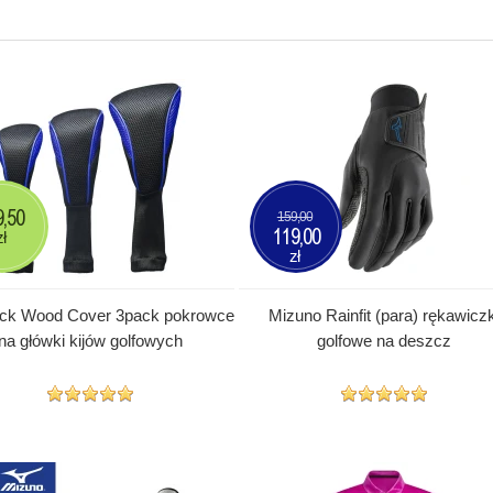
9,50
159,00
119,00
zł
zł
ck Wood Cover 3pack pokrowce
Mizuno Rainfit (para) rękawiczk
na główki kijów golfowych
golfowe na deszcz