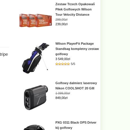
Zestaw Trzech Opakowań
Piłek Golfowych Wilson
Tour Velocity Distance
299,00zł
239,00zł
Wilson PlayerFit Package
Standbag kompletny zestaw
ripe
golfowy
3 549,00
zł
5/5
Golfowy dalmierz laserowy
Nikon COOLSHOT 20 GIII
1 099,00zł
849,00zł
PXG 0311 Black OPS Driver
kij golfowy