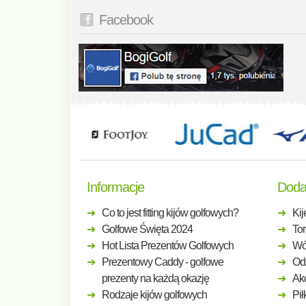
Facebook
Informacje
Doda
Co to jest fitting kijów golfowych?
Kij
Golfowe Święta 2024
Tor
Hot Lista Prezentów Golfowych
Wó
Prezentowy Caddy - golfowe
Odz
prezenty na każdą okazję
Ak
Rodzaje kijów golfowych
Pił