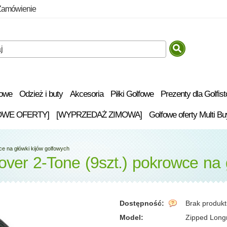
Zamówienie
fowe
Odzież i buty
Akcesoria
Piłki Golfowe
Prezenty dla Golfis
OWE OFERTY]
[WYPRZEDAŻ ZIMOWA]
Golfowe oferty Multi Bu
e na główki kijów golfowych
ver 2-Tone (9szt.) pokrowce na 
Dostępność:
Brak produk
Model:
Zipped Long