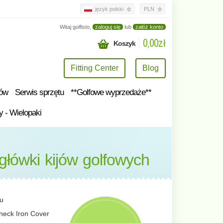
język polski
PLN
Witaj golfisto,
zaloguj się
lub
załóż konto
0,00zł
Koszyk
Fitting Center
Blog
tów
Serwis sprzętu
**Golfowe wyprzedaże**
y - Wielopaki
główki kijów golfowych
tu
neck Iron Cover