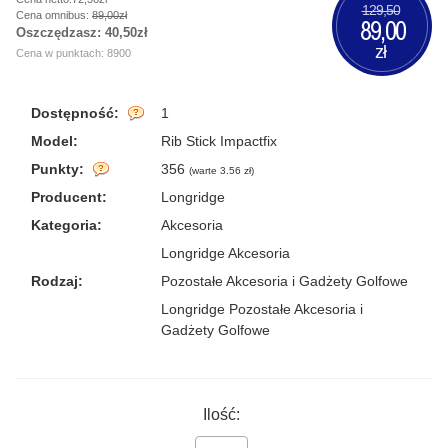
129,50
Cena omnibus:
89,00zł
89,00
Oszczędzasz:
40,50zł
zł
Cena w punktach: 8900
Dostępność:
1
Model:
Rib Stick Impactfix
Punkty:
356
(
warte 3.56 zł
)
Producent:
Longridge
Kategoria:
Akcesoria
Longridge Akcesoria
Rodzaj:
Pozostałe Akcesoria i Gadżety Golfowe
Longridge Pozostałe Akcesoria i
Gadżety Golfowe
Ilość: