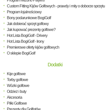
Program Mizuno Players
Custom Fitting Kijów Golfowych - prawdy i mity o doborze sprzętu
Program lojalnościowy
Bony podarunkowe BogiGolf
Jak dobierać sprzęt golfowy
Jak kupować prezenty golfowe?
Hot Lista BogiGolf - Drivery
Hot Lista BogiGolf - Irony
Premierowe oferty kijów golfowych
O sklepie BogiGolf
Dodatki
Kije golfowe
Torby golfowe
Wózki golfowe
Odzież i buty
Akcesoria
Piłki Golfowe
Prezenty dla Golfistów