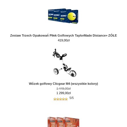
Zestaw Trzech Opakowań Piłek Golfowych TaylorMade Distance+ ZÓŁE
419,00
zł
Wózek golfowy Clicgear M4 (wszystkie kolory)
1 449,00zł
1 299,00zł
5/5