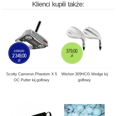
Klienci kupili także:
379,00
2 599,00
2 349,00
zł
zł
Scotty Cameron Phantom X 5
Wishon 309HCG Wedge kij
OC Putter kij golfowy
golfowy