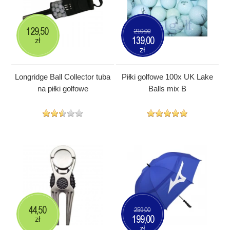
129,50
210,00
139,00
zł
zł
Longridge Ball Collector tuba
Piłki golfowe 100x UK Lake
na piłki golfowe
Balls mix B
44,50
259,00
199,00
zł
zł