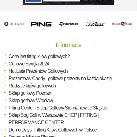
Informacje
Co to jest fitting kijów golfowych?
Golfowe Święta 2024
Hot Lista Prezentów Golfowych
Prezentowy Caddy - golfowe prezenty na każdą okazję
Rodzaje kijów golfowych
Sklep golfowy Poznań
Sklep golfowy Wrocław
Fitting Center i Sklep Golfowy Siemianowice Śląskie
Sklep BogiGolf w Warszawie SHOP | FITTING |
PERFORMANCE CENTER
Demo Days i Fitting Kijów Golfowych w Polsce