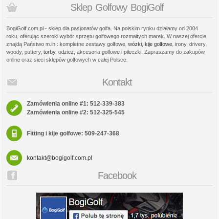
Sklep Golfowy BogiGolf
BogiGolf.com.pl - sklep dla pasjonatów golfa. Na polskim rynku działamy od 2004
roku, oferując szeroki wybór sprzętu golfowego rozmaitych marek. W naszej ofercie
znajdą Państwo m.in.: kompletne zestawy golfowe,
wózki
,
kije golfowe
, irony, drivery,
woody, puttery,
torby
, odzież, akcesoria golfowe i piłeczki. Zapraszamy do zakupów
online oraz sieci sklepów golfowych w całej Polsce.
Kontakt
Zamówienia online #1: 512-339-383
Zamówienia online #2: 512-325-545
Fitting i kije golfowe: 509-247-368
kontakt@bogigolf.com.pl
Facebook