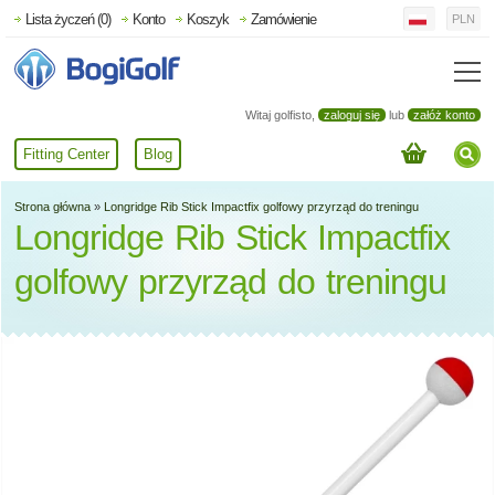
Lista życzeń (0)
Konto
Koszyk
Zamówienie
PLN
Witaj golfisto,
zaloguj się
lub
załóż konto
Fitting Center
Blog
Strona główna
»
Longridge Rib Stick Impactfix golfowy przyrząd do treningu
Longridge Rib Stick Impactfix
golfowy przyrząd do treningu