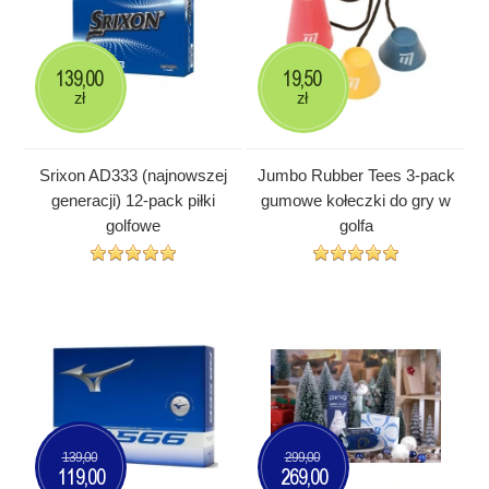
139,00
19,50
zł
zł
Srixon AD333 (najnowszej
Jumbo Rubber Tees 3-pack
generacji) 12-pack piłki
gumowe kołeczki do gry w
golfowe
golfa
139,00
299,00
119,00
269,00