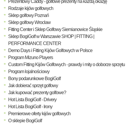
Prezentowy Caddy - golfowe prezenty na każdą okazję
Rodzaje kijów golfowych
Sklep golfowy Poznań
Sklep golfowy Wrocław
Fitting Center i Sklep Golfowy Siemianowice Śląskie
Sklep BogiGolf w Warszawie SHOP | FITTING |
PERFORMANCE CENTER
Demo Days i Fitting Kijów Golfowych w Polsce
Program Mizuno Players
Custom Fitting Kijów Golfowych - prawdy i mity o doborze sprzętu
Program lojalnościowy
Bony podarunkowe BogiGolf
Jak dobierać sprzęt golfowy
Jak kupować prezenty golfowe?
Hot Lista BogiGolf - Drivery
Hot Lista BogiGolf - Irony
Premierowe oferty kijów golfowych
O sklepie BogiGolf