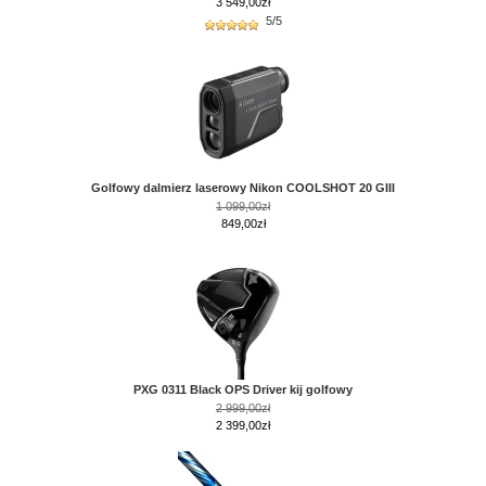
3 549,00
zł
5/5
Golfowy dalmierz laserowy Nikon COOLSHOT 20 GIII
1 099,00zł
849,00zł
PXG 0311 Black OPS Driver kij golfowy
2 999,00zł
2 399,00zł