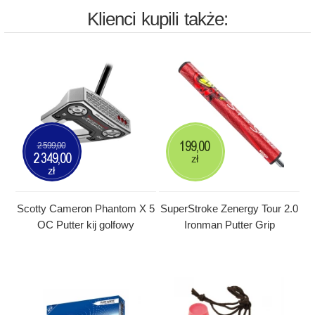
Klienci kupili także:
199,00
2 599,00
2 349,00
zł
zł
Scotty Cameron Phantom X 5
SuperStroke Zenergy Tour 2.0
OC Putter kij golfowy
Ironman Putter Grip