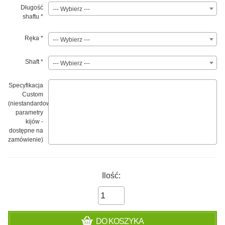
Długość
--- Wybierz ---
shaftu
*
Ręka
*
--- Wybierz ---
Shaft
*
--- Wybierz ---
Specyfikacja
Custom
(niestandardowe
parametry
kijów -
dostępne na
zamówienie)
Ilość:
DO KOSZYKA