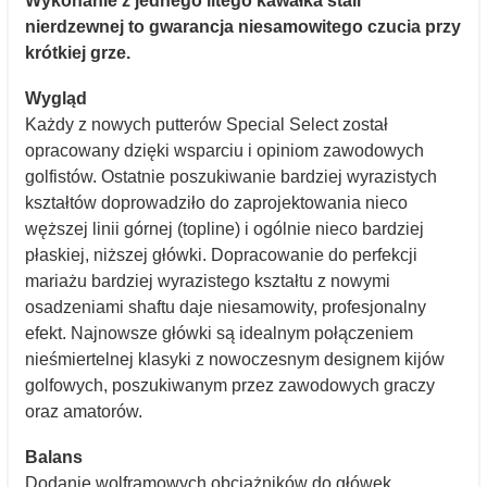
Wykonanie z jednego litego kawałka stali
nierdzewnej to gwarancja niesamowitego czucia przy
krótkiej grze.
Wygląd
Każdy z nowych putterów Special Select został
opracowany dzięki wsparciu i opiniom zawodowych
golfistów. Ostatnie poszukiwanie bardziej wyrazistych
kształtów doprowadziło do zaprojektowania nieco
węższej linii górnej (topline) i ogólnie nieco bardziej
płaskiej, niższej główki. Dopracowanie do perfekcji
mariażu bardziej wyrazistego kształtu z nowymi
osadzeniami shaftu daje niesamowity, profesjonalny
efekt. Najnowsze główki są idealnym połączeniem
nieśmiertelnej klasyki z nowoczesnym designem kijów
golfowych, poszukiwanym przez zawodowych graczy
oraz amatorów.
Balans
Dodanie wolframowych obciążników do główek