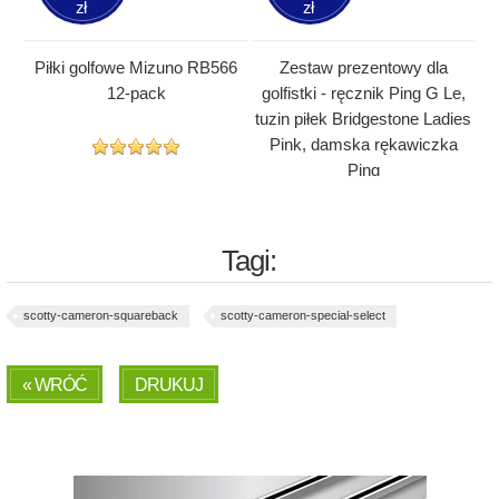
zł
zł
Piłki golfowe Mizuno RB566
Zestaw prezentowy dla
12-pack
golfistki - ręcznik Ping G Le,
tuzin piłek Bridgestone Ladies
Pink, damska rękawiczka
Ping
Tagi:
scotty-cameron-squareback
scotty-cameron-special-select
« WRÓĆ
DRUKUJ