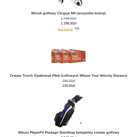
Wózek golfowy Clicgear M4 (wszystkie kolory)
1 449,00zł
1 299,00zł
5/5
Zestaw Trzech Opakowań Piłek Golfowych Wilson Tour Velocity Distance
299,00zł
239,00zł
Wilson PlayerFit Package Standbag kompletny zestaw golfowy