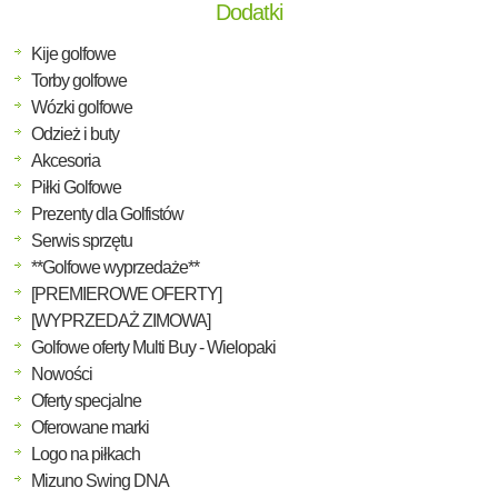
Dodatki
Kije golfowe
Torby golfowe
Wózki golfowe
Odzież i buty
Akcesoria
Piłki Golfowe
Prezenty dla Golfistów
Serwis sprzętu
**Golfowe wyprzedaże**
[PREMIEROWE OFERTY]
[WYPRZEDAŻ ZIMOWA]
Golfowe oferty Multi Buy - Wielopaki
Nowości
Oferty specjalne
Oferowane marki
Logo na piłkach
Mizuno Swing DNA