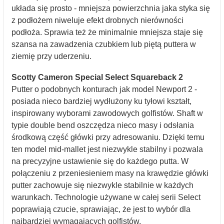
układa się prosto - mniejsza powierzchnia jaka styka się
z podłożem niweluje efekt drobnych nierówności
podłoża. Sprawia też że minimalnie mniejsza staje się
szansa na zawadzenia czubkiem lub piętą puttera w
ziemię przy uderzeniu.
Scotty Cameron Special Select Squareback 2
Putter o podobnych konturach jak model Newport 2 -
posiada nieco bardziej wydłużony ku tyłowi kształt,
inspirowany wyborami zawodowych golfistów. Shaft w
typie double bend oszczędza nieco masy i odsłania
środkową część główki przy adresowaniu. Dzięki temu
ten model mid-mallet jest niezwykle stabilny i pozwala
na precyzyjne ustawienie się do każdego putta. W
połączeniu z przeniesieniem masy na krawędzie główki
putter zachowuje się niezwykle stabilnie w każdych
warunkach. Technologie używane w całej serii Select
poprawiają czucie, sprawiając, że jest to wybór dla
najbardziej wymagających golfistów.