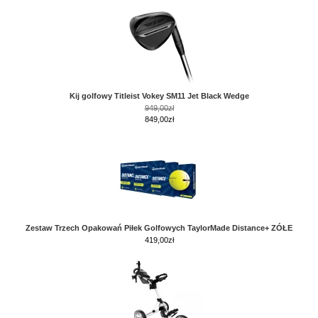
Kij golfowy Titleist Vokey SM11 Jet Black Wedge
949,00zł
849,00zł
Zestaw Trzech Opakowań Piłek Golfowych TaylorMade Distance+ ZÓŁE
419,00
zł