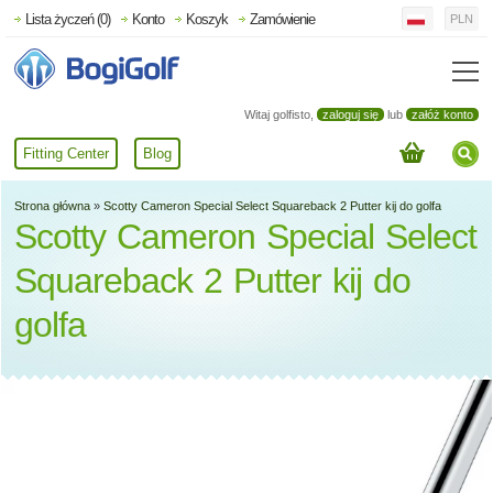
Lista życzeń (0)
Konto
Koszyk
Zamówienie
PLN
Witaj golfisto,
zaloguj się
lub
załóż konto
Fitting Center
Blog
Strona główna
»
Scotty Cameron Special Select Squareback 2 Putter kij do golfa
Scotty Cameron Special Select
Squareback 2 Putter kij do
golfa