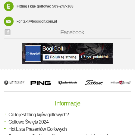
Fitting i kije golfowe: 509-247-368
kontakt@bogigolf.com.pl
Facebook
Informacje
Co to jest fitting kijów golfowych?
Golfowe Święta 2024
Hot Lista Prezentów Golfowych