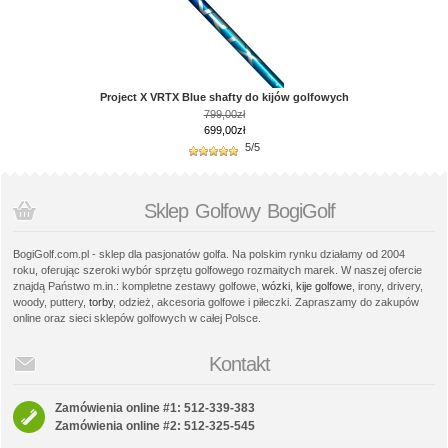
Project X VRTX Blue shafty do kijów golfowych
799,00zł
699,00zł
5/5
Sklep Golfowy BogiGolf
BogiGolf.com.pl - sklep dla pasjonatów golfa. Na polskim rynku działamy od 2004
roku, oferując szeroki wybór sprzętu golfowego rozmaitych marek. W naszej ofercie
znajdą Państwo m.in.: kompletne zestawy golfowe,
wózki
,
kije golfowe
, irony, drivery,
woody, puttery,
torby
, odzież, akcesoria golfowe i piłeczki. Zapraszamy do zakupów
online oraz sieci sklepów golfowych w całej Polsce.
Kontakt
Zamówienia online #1: 512-339-383
Zamówienia online #2: 512-325-545