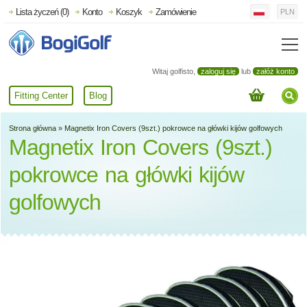
Lista życzeń (0)
Konto
Koszyk
Zamówienie
PLN
Witaj golfisto,
zaloguj się
lub
załóż konto
Fitting Center
Blog
Strona główna
»
Magnetix Iron Covers (9szt.) pokrowce na główki kijów golfowych
Magnetix Iron Covers (9szt.)
pokrowce na główki kijów
golfowych