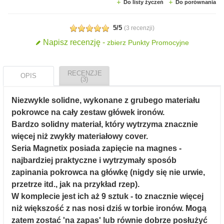
Do listy życzeń
Do porównania
5/5
(
3 recenzji
)
Napisz recenzję -
zbierz Punkty Promocyjne
RECENZJE
OPIS
(3)
Niezwykle solidne, wykonane z grubego materiału
pokrowce na cały zestaw główek ironów.
Bardzo solidny materiał, który wytrzyma znacznie
więcej niż zwykły materiałowy cover.
Seria Magnetix posiada zapięcie na magnes -
najbardziej praktyczne i wytrzymały sposób
zapinania pokrowca na główkę (nigdy się nie urwie,
przetrze itd., jak na przykład rzep).
W komplecie jest ich aż 9 sztuk - to znacznie więcej
niż większość z nas nosi dziś w torbie ironów. Mogą
zatem zostać 'na zapas' lub równie dobrze posłużyć