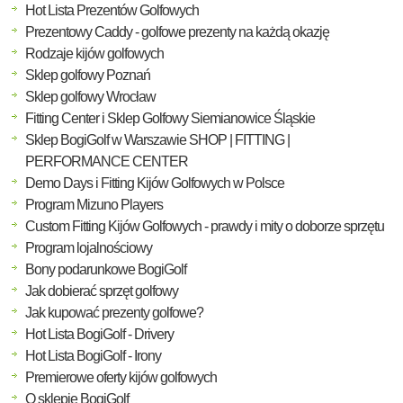
Hot Lista Prezentów Golfowych
Prezentowy Caddy - golfowe prezenty na każdą okazję
Rodzaje kijów golfowych
Sklep golfowy Poznań
Sklep golfowy Wrocław
Fitting Center i Sklep Golfowy Siemianowice Śląskie
Sklep BogiGolf w Warszawie SHOP | FITTING |
PERFORMANCE CENTER
Demo Days i Fitting Kijów Golfowych w Polsce
Program Mizuno Players
Custom Fitting Kijów Golfowych - prawdy i mity o doborze sprzętu
Program lojalnościowy
Bony podarunkowe BogiGolf
Jak dobierać sprzęt golfowy
Jak kupować prezenty golfowe?
Hot Lista BogiGolf - Drivery
Hot Lista BogiGolf - Irony
Premierowe oferty kijów golfowych
O sklepie BogiGolf