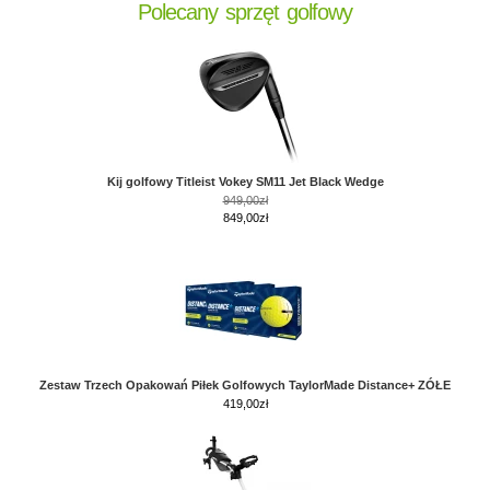
Polecany sprzęt golfowy
Kij golfowy Titleist Vokey SM11 Jet Black Wedge
949,00zł
849,00zł
Zestaw Trzech Opakowań Piłek Golfowych TaylorMade Distance+ ZÓŁE
419,00
zł