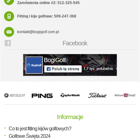
Zamówienia online #2: 512-325-545
Fitting i kije golfowe: 509-247-368
kontakt@bogigolf.com.pl
Facebook
Informacje
Co to jest fitting kijów golfowych?
Golfowe Święta 2024