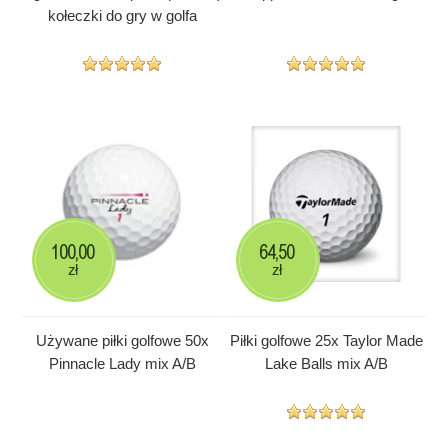
kołeczki do gry w golfa
100,00
64,50
zł
zł
Używane piłki golfowe 50x
Piłki golfowe 25x Taylor Made
Pinnacle Lady mix A/B
Lake Balls mix A/B