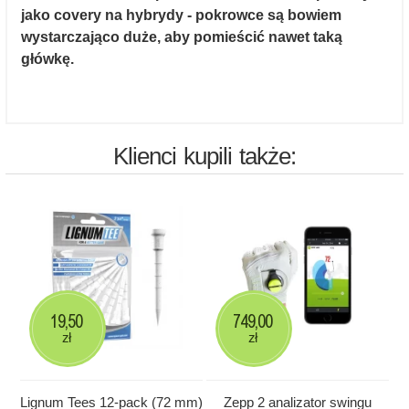
jako covery na hybrydy - pokrowce są bowiem
wystarczająco duże, aby pomieścić nawet taką
główkę.
Klienci kupili także:
19,50
749,00
zł
zł
Lignum Tees 12-pack (72 mm)
Zepp 2 analizator swingu