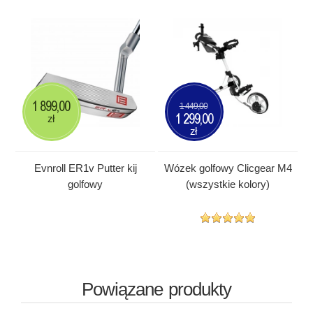
1 899,00
1 449,00
1 299,00
zł
zł
Evnroll ER1v Putter kij
Wózek golfowy Clicgear M4
golfowy
(wszystkie kolory)
Powiązane produkty