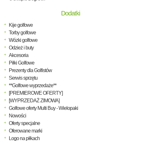
Dodatki
Kije golfowe
Torby golfowe
Wózki golfowe
Odzież i buty
Akcesoria
Piłki Golfowe
Prezenty dla Golfistów
Serwis sprzętu
**Golfowe wyprzedaże**
[PREMIEROWE OFERTY]
[WYPRZEDAŻ ZIMOWA]
Golfowe oferty Multi Buy - Wielopaki
Nowości
Oferty specjalne
Oferowane marki
Logo na piłkach