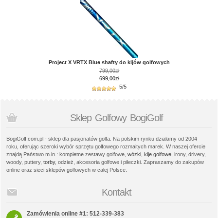
Project X VRTX Blue shafty do kijów golfowych
799,00zł
699,00zł
5/5
Sklep Golfowy BogiGolf
BogiGolf.com.pl - sklep dla pasjonatów golfa. Na polskim rynku działamy od 2004
roku, oferując szeroki wybór sprzętu golfowego rozmaitych marek. W naszej ofercie
znajdą Państwo m.in.: kompletne zestawy golfowe,
wózki
,
kije golfowe
, irony, drivery,
woody, puttery,
torby
, odzież, akcesoria golfowe i piłeczki. Zapraszamy do zakupów
online oraz sieci sklepów golfowych w całej Polsce.
Kontakt
Zamówienia online #1: 512-339-383