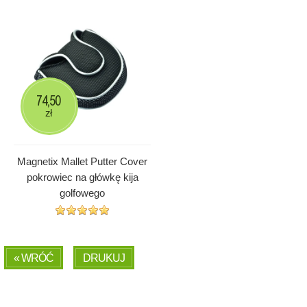
74,50
zł
Magnetix Mallet Putter Cover
pokrowiec na główkę kija
golfowego
« WRÓĆ
DRUKUJ