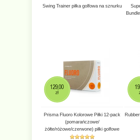
Swing Trainer piłka golfowa na sznurku
Supe
Bundle
129,00
19
zł
Prisma Fluoro Kolorowe Piłki 12-pack
Rubber
(pomarańczowe/
żółte/różowe/czerwone) piłki golfowe