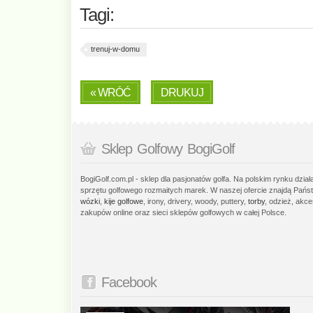
Tagi:
trenuj-w-domu
« WRÓĆ
DRUKUJ
Sklep Golfowy BogiGolf
BogiGolf.com.pl - sklep dla pasjonatów golfa. Na polskim rynku dzia
sprzętu golfowego rozmaitych marek. W naszej ofercie znajdą Państ
wózki
,
kije golfowe
, irony, drivery, woody, puttery,
torby
, odzież, akce
zakupów online oraz sieci sklepów golfowych w całej Polsce.
Facebook