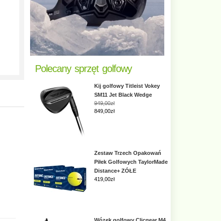
Polecany sprzęt golfowy
Kij golfowy Titleist Vokey
SM11 Jet Black Wedge
949,00zł
849,00zł
Zestaw Trzech Opakowań
Piłek Golfowych TaylorMade
Distance+ ZÓŁE
419,00
zł
Wózek golfowy Clicgear M4