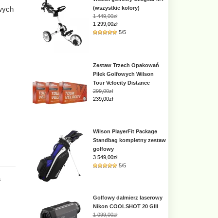
wych
(wszystkie kolory)
1 449,00zł
1 299,00zł
5/5
Zestaw Trzech Opakowań
Piłek Golfowych Wilson
Tour Velocity Distance
299,00zł
239,00zł
Wilson PlayerFit Package
Standbag kompletny zestaw
golfowy
3 549,00
zł
5/5
a
Golfowy dalmierz laserowy
Nikon COOLSHOT 20 GIII
1 099,00zł