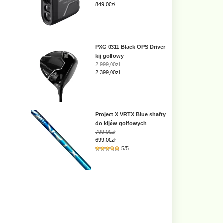
849,00zł
PXG 0311 Black OPS Driver
kij golfowy
2 999,00zł
2 399,00zł
Project X VRTX Blue shafty
do kijów golfowych
799,00zł
699,00zł
5/5