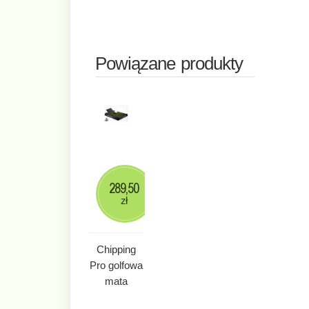
Powiązane produkty
289,50
zł
Chipping
Pro golfowa
mata
treningowa