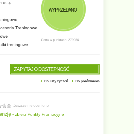
1.98 zł
)
WYPRZEDANO
reningowe
kcesoria Treningowe
ngowe
Cena w punktach: 279950
atki treningowe
ZAPYTAJ O DOSTĘPNOŚĆ
Do listy życzeń
Do porównania
Jeszcze nie oceniono
enzję -
zbierz Punkty Promocyjne