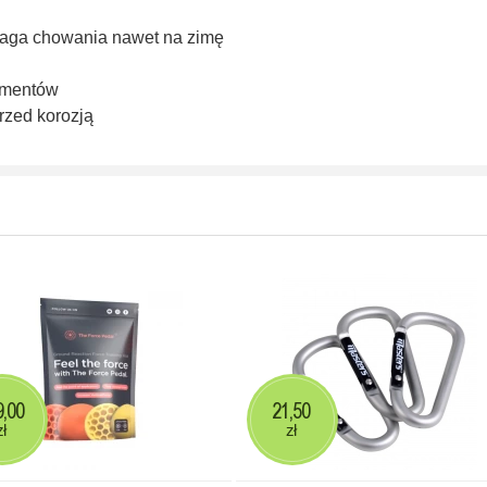
aga chowania nawet na zimę
ementów
rzed korozją
9,00
21,50
zł
zł