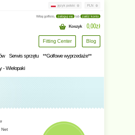
język polski
PLN
Witaj golfisto,
zaloguj się
lub
załóż konto
0,00zł
Koszyk
Fitting Center
Blog
tów
Serwis sprzętu
**Golfowe wyprzedaże**
y - Wielopaki
tu
 Net