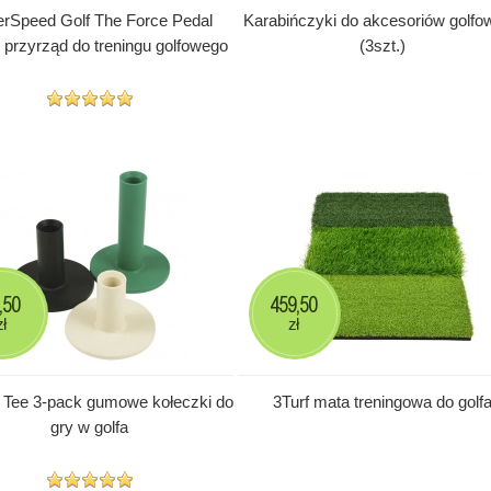
rSpeed Golf The Force Pedal
Karabińczyki do akcesoriów golfo
 przyrząd do treningu golfowego
(3szt.)
,50
459,50
zł
zł
 Tee 3-pack gumowe kołeczki do
3Turf mata treningowa do golf
gry w golfa