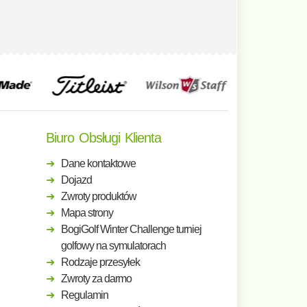
Biuro Obsługi Klienta
Dane kontaktowe
Dojazd
Zwroty produktów
Mapa strony
BogiGolf Winter Challenge turniej
golfowy na symulatorach
Rodzaje przesyłek
Zwroty za darmo
Regulamin