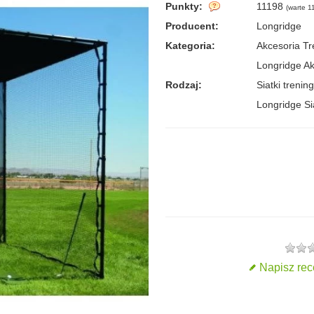
Punkty:
11198
(
warte 11
Producent:
Longridge
Kategoria:
Akcesoria T
Longridge A
Rodzaj:
Siatki treni
Longridge Si
Napisz rec