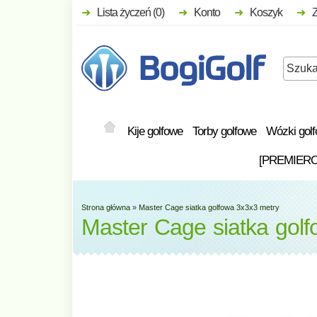
Lista życzeń (0)
Konto
Koszyk
Kije golfowe
Torby golfowe
Wózki gol
[PREMIER
Strona główna
»
Master Cage siatka golfowa 3x3x3 metry
Master Cage siatka gol