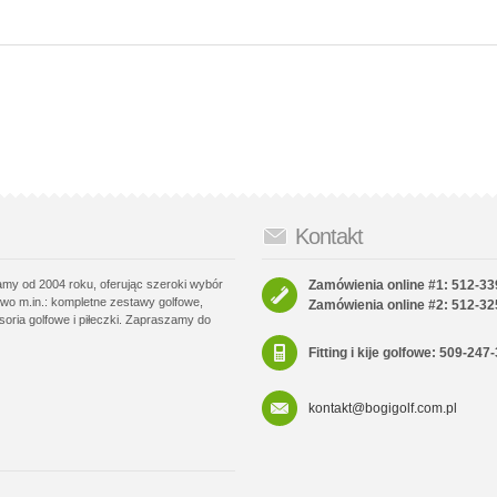
Kontakt
łamy od 2004 roku, oferując szeroki wybór
Zamówienia online #1: 512-33
wo m.in.: kompletne zestawy golfowe,
Zamówienia online #2: 512-32
soria golfowe i piłeczki. Zapraszamy do
Fitting i kije golfowe: 509-247
kontakt@bogigolf.com.pl