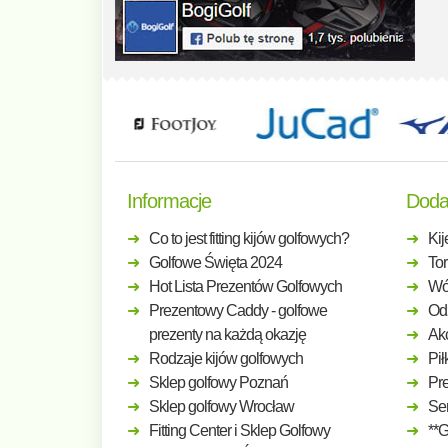
Informacje
Doda
Co to jest fitting kijów golfowych?
Kij
Golfowe Święta 2024
Tor
Hot Lista Prezentów Golfowych
Wó
Prezentowy Caddy - golfowe
Odz
prezenty na każdą okazję
Ak
Rodzaje kijów golfowych
Pił
Sklep golfowy Poznań
Pre
Sklep golfowy Wrocław
Ser
Fitting Center i Sklep Golfowy
**