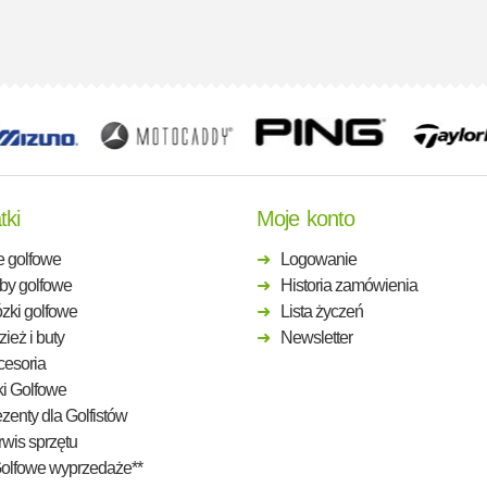
tki
Moje konto
e golfowe
Logowanie
by golfowe
Historia zamówienia
zki golfowe
Lista życzeń
ież i buty
Newsletter
cesoria
ki Golfowe
zenty dla Golfistów
wis sprzętu
Golfowe wyprzedaże**